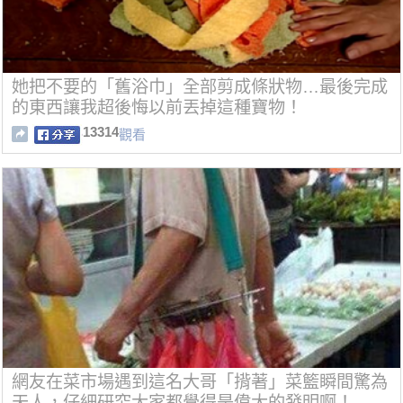
她把不要的「舊浴巾」全部剪成條狀物…最後完成
的東西讓我超後悔以前丟掉這種寶物！
13314
觀看
網友在菜市場遇到這名大哥「揹著」菜籃瞬間驚為
天人，仔細研究大家都覺得是偉大的發明啊！