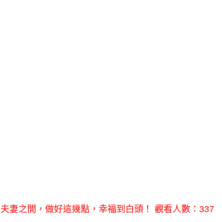
夫妻之間，做好這幾點，幸福到白頭！ 觀看人數：337