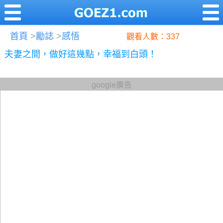
首頁
>
勵誌
>
感悟
觀看人數：337
夫妻之間，做好這幾點，幸福到白頭！
google廣告