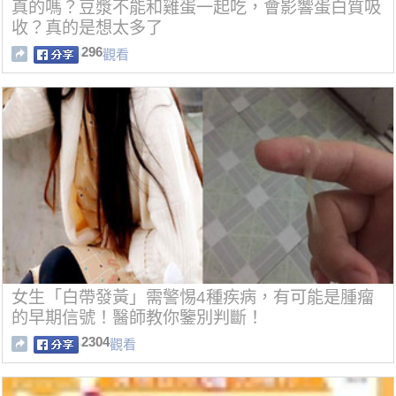
真的嗎？豆漿不能和雞蛋一起吃，會影響蛋白質吸
收？真的是想太多了
296
觀看
女生「白帶發黃」需警惕4種疾病，有可能是腫瘤
的早期信號！醫師教你鑒別判斷！
2304
觀看