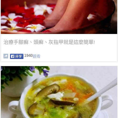
治療手腳癬、頭癬、灰指甲就是這麼簡單!
1940
觀看