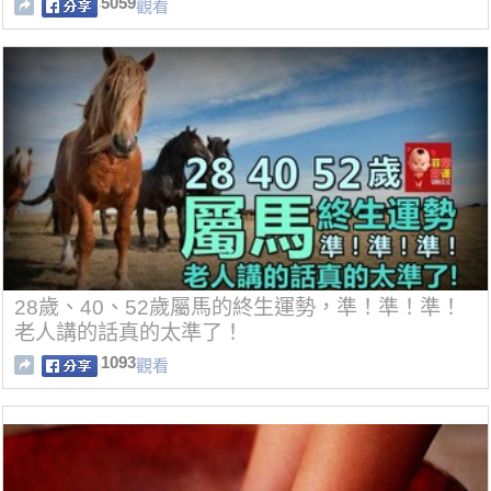
5059
觀看
28歲、40、52歲屬馬的終生運勢，準！準！準！
老人講的話真的太準了！
1093
觀看