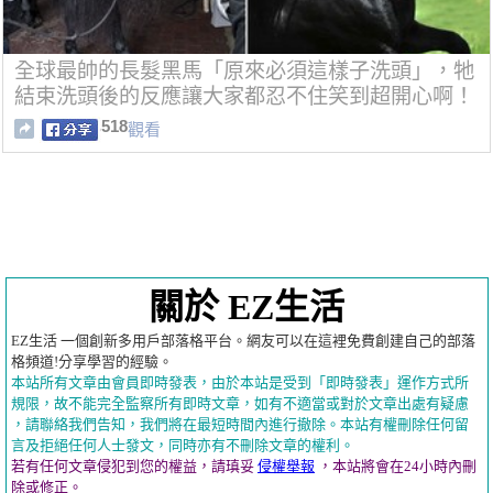
全球最帥的長髮黑馬「原來必須這樣子洗頭」，牠
結束洗頭後的反應讓大家都忍不住笑到超開心啊！
518
觀看
關於 EZ生活
EZ生活 一個創新多用戶部落格平台。網友可以在這裡免費創建自己的部落
格頻道!分享學習的經驗。
本站所有文章由會員即時發表，由於本站是受到「即時發表」運作方式所
規限，故不能完全監察所有即時文章，如有不適當或對於文章出處有疑慮
，請聯絡我們告知，我們將在最短時間內進行撤除。本站有權刪除任何留
言及拒絕任何人士發文，同時亦有不刪除文章的權利。
若有任何文章侵犯到您的權益，請瑱妥
侵權舉報
，本站將會在24小時內刪
除或修正。