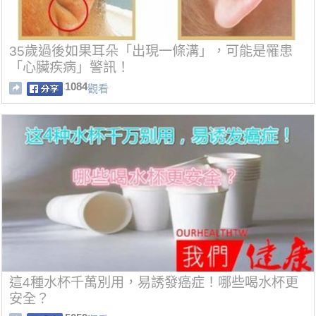
35歲過後如果耳朵「出現一條溝」，可能是罹患
「心臟疾病」警訊！
1084
觀看
這4種水杯千萬別用，易誘發癌症！哪些喝水杯更
安全？