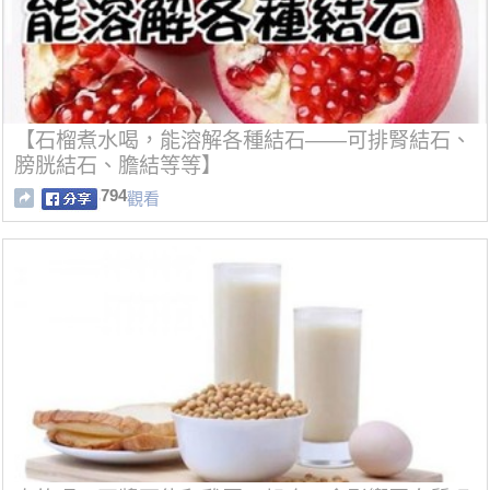
【石榴煮水喝，能溶解各種結石——可排腎結石、
膀胱結石、膽結等等】
794
觀看