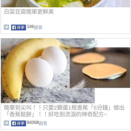
白菜豆腐簡單更鮮美
106
觀看
簡單到尖叫！！只要2顆蛋1根香蕉「5分鐘」做出
「香蕉鬆餅」！！好吃到流淚的神奇配方~
84358
觀看