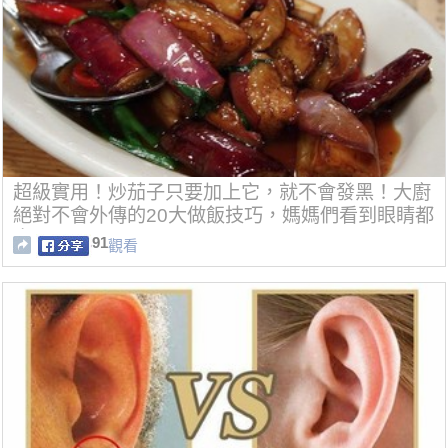
超級實用！炒茄子只要加上它，就不會發黑！大廚
絕對不會外傳的20大做飯技巧，媽媽們看到眼睛都
亮了！
91
觀看