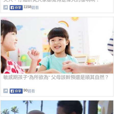
1158
觀看
敏感期孩子“為所欲為” 父母該幹預還是順其自然？
90
觀看