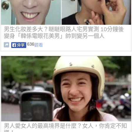
男生化妝差多大？瞇瞇眼路人宅男實測 10分鐘後
變身「韓係電眼花美男」帥到變另一個人
636
觀看
男人愛女人的最高境界是什麼？女人，你肯定不知