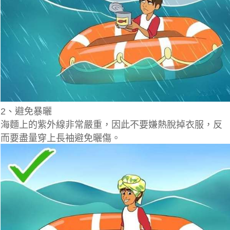
2、避免暴曬
海麵上的紫外線非常嚴重，因此不要嫌熱脫掉衣服，反
而要盡量穿上長袖避免曬傷。