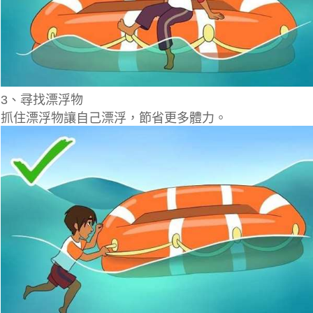
3、尋找漂浮物
抓住漂浮物讓自己漂浮，節省更多體力。