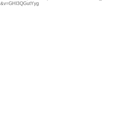
&v=GHI3QGutYyg