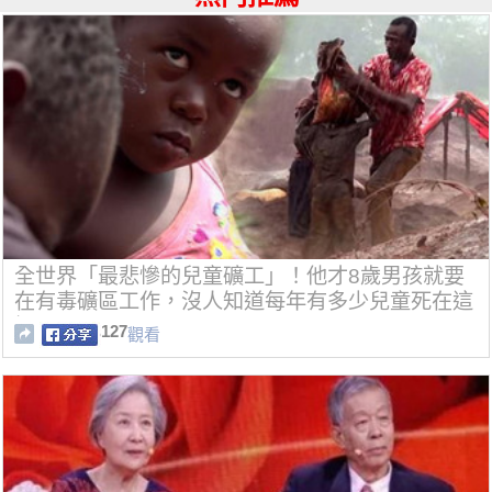
全世界「最悲慘的兒童礦工」！他才8歲男孩就要
在有毒礦區工作，沒人知道每年有多少兒童死在這
裡！
127
觀看