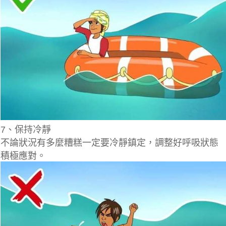
7、保持冷靜
不論狀況有多麼糟糕一定要冷靜鎮定，調整好呼吸狀態
積極應對。