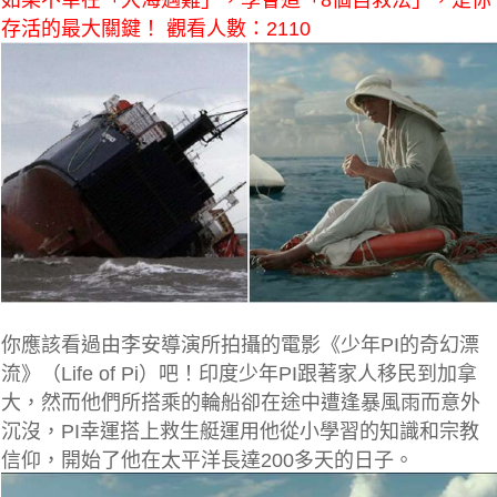
如果不幸在「大海遇難」，學會這「8個自救法」，是你
存活的最大關鍵！ 觀看人數：2110
你應該看過由李安導演所拍攝的電影《少年PI的奇幻漂
流》（Life of Pi）吧！印度少年PI跟著家人移民到加拿
大，然而他們所搭乘的輪船卻在途中遭逢暴風雨而意外
沉沒，PI幸運搭上救生艇運用他從小學習的知識和宗教
信仰，開始了他在太平洋長達200多天的日子。