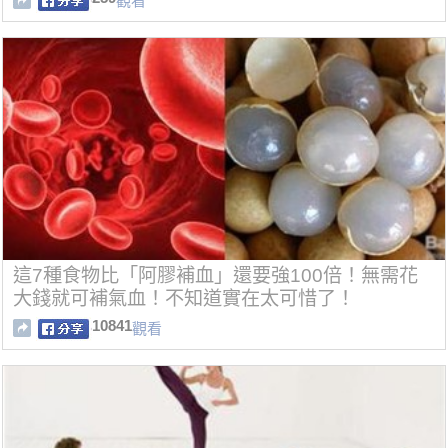
觀看
這7種食物比「阿膠補血」還要強100倍！無需花
大錢就可補氣血！不知道實在太可惜了！
10841
觀看