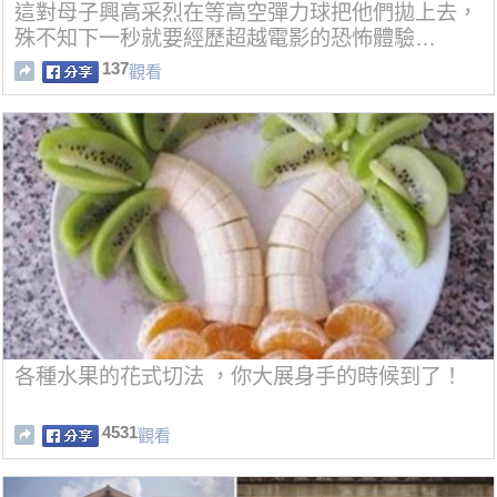
這對母子興高采烈在等高空彈力球把他們拋上去，
殊不知下一秒就要經歷超越電影的恐怖體驗…
137
觀看
各種水果的花式切法 ，你大展身手的時候到了！
4531
觀看