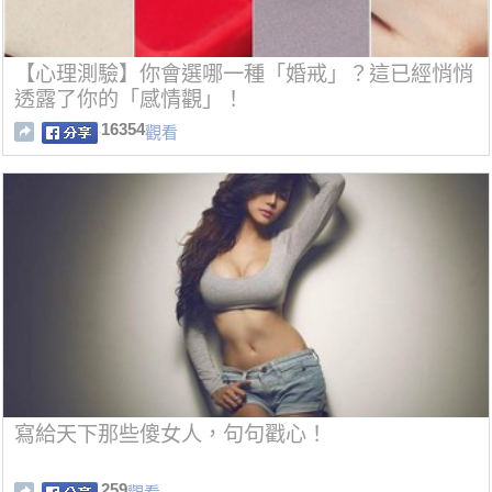
【心理測驗】你會選哪一種「婚戒」？這已經悄悄
透露了你的「感情觀」！
16354
觀看
寫給天下那些傻女人，句句戳心！
259