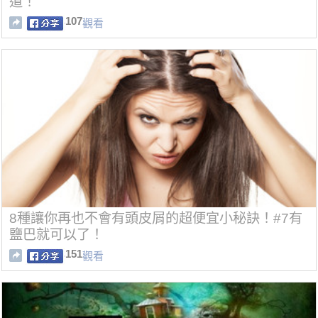
道！
107
觀看
8種讓你再也不會有頭皮屑的超便宜小秘訣！#7有
鹽巴就可以了！
151
觀看