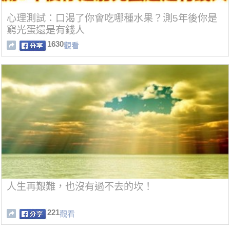
心理測試：口渴了你會吃哪種水果？測5年後你是
窮光蛋還是有錢人
1630
觀看
人生再艱難，也沒有過不去的坎！
221
觀看