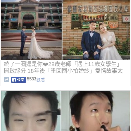
繞了一圈還是你❤️28歲老師「遇上11歲女學生」
開啟緣分 18年後「重回國小拍婚紗」愛情故事太
浪漫
5533
觀看