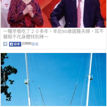
一種早餐吃了２０多年，年近80歲國醫夫婦，耳不
聾眼不花身體特別棒～
23885
觀看