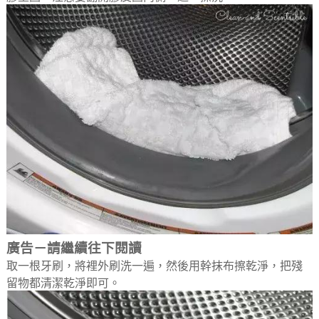
廣告－請繼續往下閱讀
取一根牙刷，將裡外刷洗一遍，然後用幹抹布擦乾淨，把殘
留物都清潔乾淨即可。