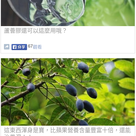
蘆薈膠還可以這麼用哦？
67
觀看
這東西渾身是寶，比蘋果營養含量豐富十倍，還能