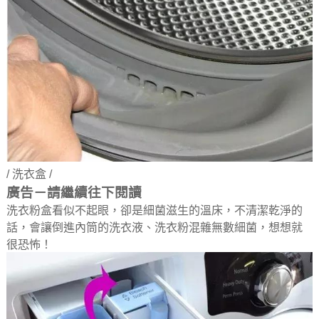
/ 洗衣盒 /
廣告－請繼續往下閱讀
洗衣粉盒看似不起眼，卻是細菌滋生的溫床，不清潔乾淨的
話，會讓倒進內筒的洗衣液、洗衣粉混雜無數細菌，想想就
很恐怖！