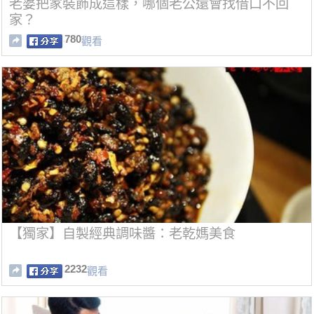
老婆把家裝飾成這樣，哪個老公還會找借口不回
家？
780
觀看
【獨家】自製經典調味醬：老乾媽美食
2232
觀看