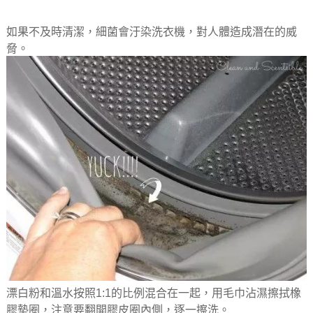
如果不及時清潔，細菌會汙染洗衣機，對人體造成潛在的威
脅。
漂白粉和溫水按照1:1的比例混合在一起，用毛巾沾濕擦拭橡
膠墊圈，注意要翻開膠皮圈內側，逐一擦洗。