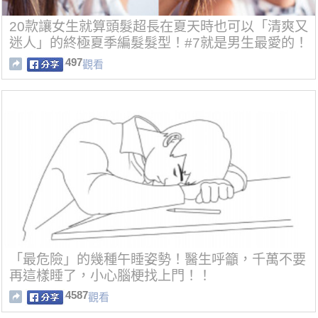
20款讓女生就算頭髮超長在夏天時也可以「清爽又
迷人」的終極夏季編髮髮型！#7就是男生最愛的！
497
觀看
「最危險」的幾種午睡姿勢！醫生呼籲，千萬不要
再這樣睡了，小心腦梗找上門！！
4587
觀看