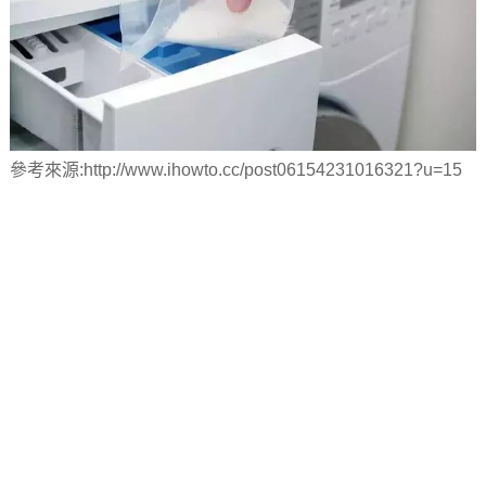
參考來源:http://www.ihowto.cc/post06154231016321?u=15