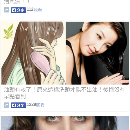
治風濕！！
112
觀看
油頭有救了！原來這樣洗頭才能不出油！後悔沒有
早點看到...
1229
觀看