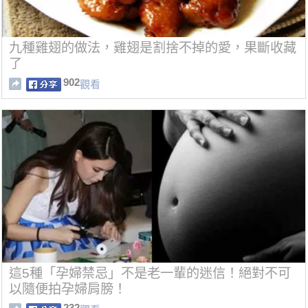
九種雞翅的做法，雞翅是割捨不掉的愛，果斷收藏
了
902
觀看
這5種「孕婦禁忌」不是老一輩的迷信！絕對不可
以隨便拍孕婦肩膀！
232