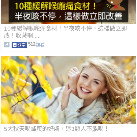
10種緩解喉嚨痛食材！半夜咳不停，這樣做立即
改！收藏啊.....
512
觀看
5大秋天喝蜂蜜的好處，這3類人不能喝！