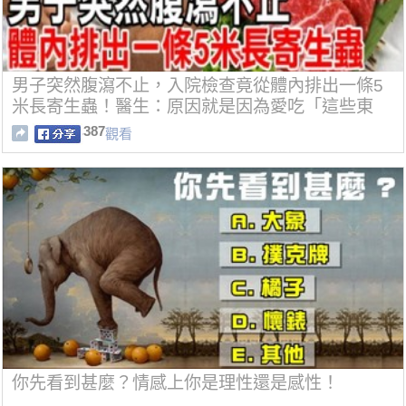
男子突然腹瀉不止，入院檢查竟從體內排出一條5
米長寄生蟲！醫生：原因就是因為愛吃「這些東
西」！
387
觀看
你先看到甚麼？情感上你是理性還是感性！