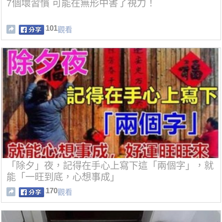
7個壞習慣 可能在無形中害了視力！
101
觀看
「除夕」夜，記得在手心上寫下這「兩個字」，就
能「一旺到底，心想事成」
170
觀看