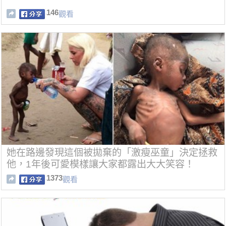
146
觀看
她在路邊發現這個被拋棄的「激瘦巫童」決定拯救
他，1年後可愛模樣讓大家都露出大大笑容！
1373
觀看