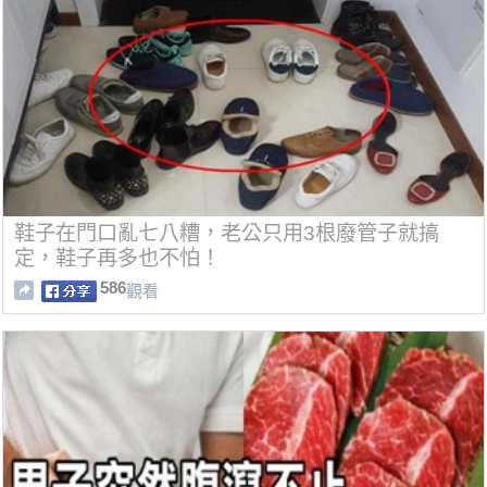
鞋子在門口亂七八糟，老公只用3根廢管子就搞
定，鞋子再多也不怕！
586
觀看