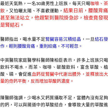
最近天氣熱，一名30歲男性上班族，每天只喝
咖啡、
結果日前，腰酸背
飲
，又怕曬太陽、不喜歡運動，
甚至無法站立，他趕緊到醫院掛急診，檢查竟發現
是腎結石。
醫師指出，喝水量不足
腎臟容易沉積結晶
，一旦
結石
作，輕則腰酸背痛，重則絞痛，不可輕忽。
中英醫院家庭醫學科醫師陳柏臣表示，許多上班族只喝
飲料不喝水，而茶、咖啡、碳酸飲料，富含草酸、植
酸、磷，會促進
血鈣從腎臟中代謝出體外，並釋放出
量的骨鈣平衡，反而增加草酸鈣濃度。
陳醫師強調，少喝水又鈣質攝取不足，當體內沒有足夠
的鈣，可以與腸道中的草酸結合，會導致大量的草酸進