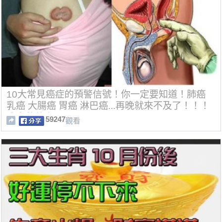
10大常見癌症的預警信號！你一定要知道！肺癌
乳癌 大腸癌 胃癌 淋巴癌...再晚就來不及了！！！
分享救萬人！！！
59247
觀看