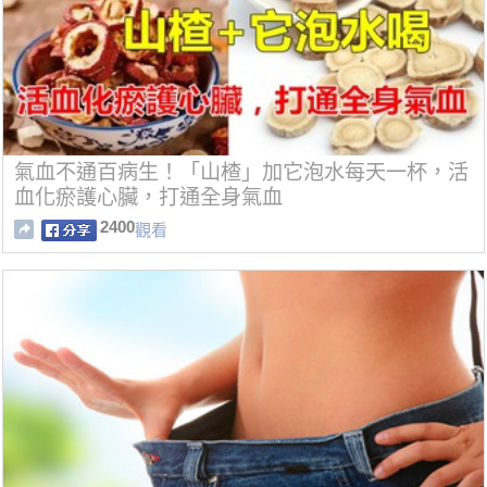
氣血不通百病生！「山楂」加它泡水每天一杯，活
血化瘀護心臟，打通全身氣血
2400
觀看