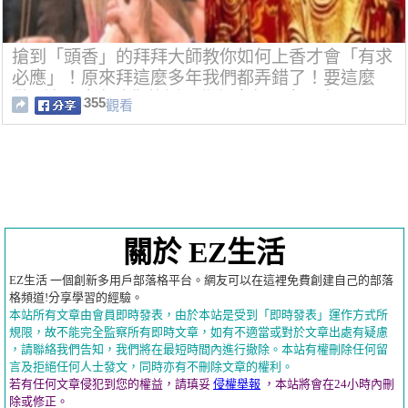
搶到「頭香」的拜拜大師教你如何上香才會「有求
必應」！原來拜這麼多年我們都弄錯了！要這麼
做...神明才會聽你的話！學起來保一家平安吧！
355
觀看
關於 EZ生活
EZ生活 一個創新多用戶部落格平台。網友可以在這裡免費創建自己的部落
格頻道!分享學習的經驗。
本站所有文章由會員即時發表，由於本站是受到「即時發表」運作方式所
規限，故不能完全監察所有即時文章，如有不適當或對於文章出處有疑慮
，請聯絡我們告知，我們將在最短時間內進行撤除。本站有權刪除任何留
言及拒絕任何人士發文，同時亦有不刪除文章的權利。
若有任何文章侵犯到您的權益，請瑱妥
侵權舉報
，本站將會在24小時內刪
除或修正。