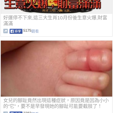
好運停不下來,這三大生肖10月份後生意火爆,財富
滿滿
5175
觀看
女兒的腳趾竟然出現這種症狀，原因竟是因為小小
的“它”，要不是早發現她的腳趾可能要截肢了！