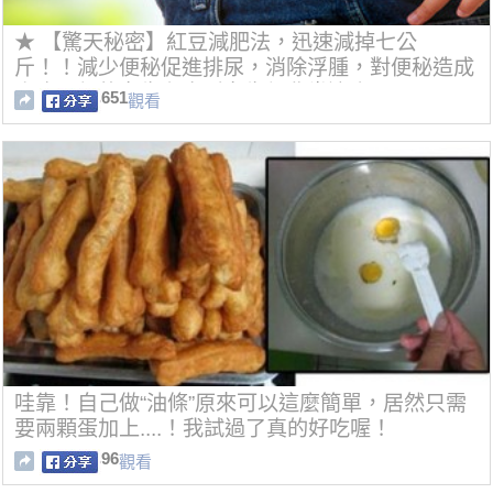
★ 【驚天秘密】紅豆減肥法，迅速減掉七公
斤！！減少便秘促進排尿，消除浮腫，對便秘造成
小腹凸起的女生和水腫女生都非常適合。
651
觀看
哇靠！自己做“油條”原來可以這麼簡單，居然只需
要兩顆蛋加上....！我試過了真的好吃喔！
96
觀看