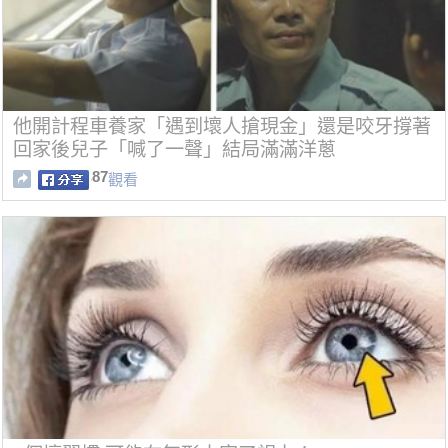
他開計程車養家「遇到壞人搶現金」還是咬牙撐著
回家後兒子「喊了一聲」結局滿滿洋蔥
87
觀看