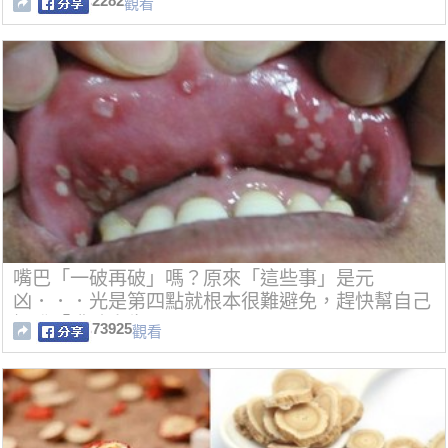
2282
觀看
嘴巴「一破再破」嗎？原來「這些事」是元
凶．．．光是第四點就根本很難避免，趕快幫自己
擺脫「嘴破人生」！
73925
觀看