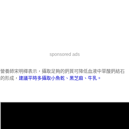
sponsored ads
營養師宋明樺表示，攝取足夠的鈣質可降低血液中草酸鈣結石
的形成，
建議平時多攝取小魚乾、黑芝麻、牛乳。