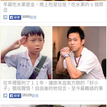
早晨吃水果是金，晚上吃是垃圾？吃水果的 5 個禁
忌
3089
觀看
在牢裡服刑了１１年，讓原本血氣方剛的「好小
子」徹底醒悟！自由後的他坦言，至今最難過的事
就是沒讓父親看到...
18129
觀看