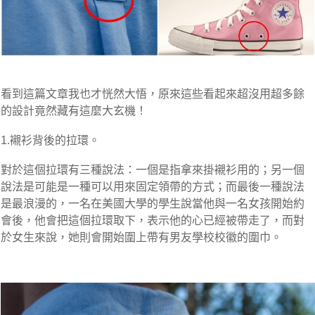
看到這篇文章我也才恍然大悟，原來這些看起來超沒用超多餘
的設計竟然藏有這麼大玄機！
1.襯衫背後的拉環。
對於這個拉環有三種說法：一個是指拿來掛襯衫用的；另一個
說法是可能是一種可以用來固定領帶的方式；而最後一種說法
是最浪漫的，一名在美國大學的學生說當他與一名女孩開始約
會後，他會把這個拉環取下，表示他的心已經被帶走了，而對
於女生來說，她則會開始圍上帶有男友學校校徽的圍巾。