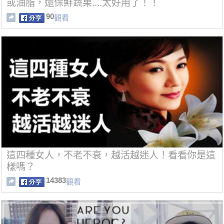
或油脂，還保鮮蔬果....太好用了！！
90
觀看
這四種女人，不老不衰，越活越迷人！看看你是這
樣嗎？
14383
觀看