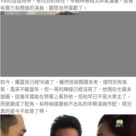
VB的首屆視帝，很特別的存在，年輕時長相又帥氣瀟灑，這樣
有實力有顏值的演員，觀眾自然喜歡了。
如今，羅嘉良已經56歲了，雖然他容顏還未老，還特別有氣
質，風采不輸當年，但一哥的輝煌已經沒有了，他現在也還未
退圈，這幾年還能在熒幕上看到他，但他早已不是大男主了，
而是變成了配角，有時候還要給不出名的年輕演員作配，境況
真的是今不如昔了啊。