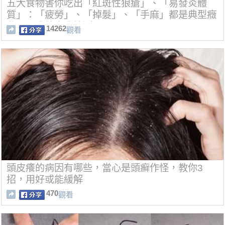
五大食物害你吃出「紅斑性狼瘡」、「易發炎體
質」：「疲勞」、「掉髮」、「手麻」都是典型癥
兆，一分鐘自我檢測！
14262
觀看
頭皮癢的病因有哪些，當心是頭癬作怪，教你3
招，用好或能緩解
470
觀看