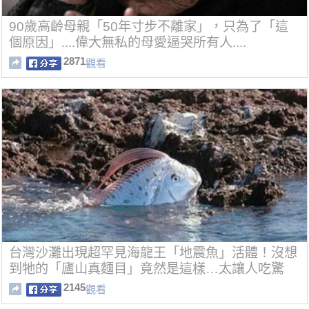
90歲高齡母親「50年寸步不離家」，只為了「這
個原因」....偉大無私的母愛逼哭所有人....
2871
觀看
台灣沙灘出現超罕見海龍王「地震魚」活體！沒想
到牠的「廬山真麵目」竟然是這樣…太讓人吃驚
了！
2145
觀看