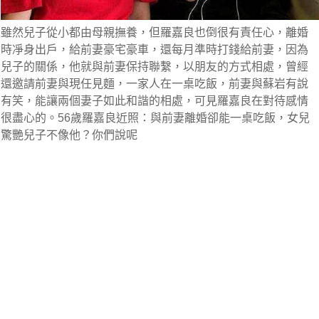
雖然兒子從小都由母親撫養，但羅嘉良也倒很有責任心，離婚
時凈身出戶，給前妻豪宅豪車，還每月準時打錢給前妻，因為
兒子的關係，他就與前妻保持聯繫，以朋友的方式相處，曾經
還邀請前妻與現任見麵，一家人在一桌吃飯，前妻與蘇岩有說
有笑，能讓兩個妻子如此和諧的相處，可見羅嘉良在對待感情
很盡心的。56歲羅嘉良近照：與前妻離婚卻能一桌吃飯，女兒
驚艷兒子不像他？你們說呢