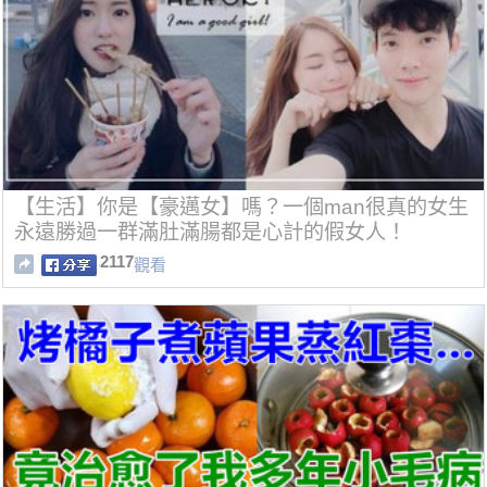
【生活】你是【豪邁女】嗎？一個man很真的女生
永遠勝過一群滿肚滿腸都是心計的假女人！
2117
觀看