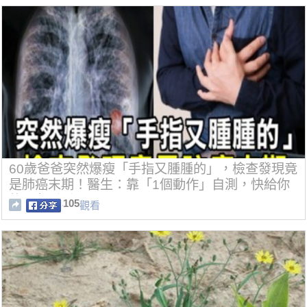
60歲爸爸突然爆瘦「手指又腫腫的」，檢查發現竟
是肺癌末期！醫生：靠「1個動作」自測，快給你
的朋友看看！
105
觀看