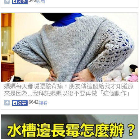
340
觀看
媽媽每天都喊腰酸背痛，朋友傳這個給我才知道原
來是因為...我拜託媽媽以後不要再做「這個動作」
了！
6642
觀看