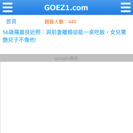
首頁
觀看人數：440
56歲羅嘉良近照：與前妻離婚卻能一桌吃飯，女兒驚
艷兒子不像他!
google廣告