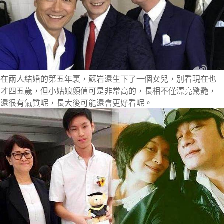
在兩人結婚的第五年裏，蘇岩還生下了一個女兒，別看現在也
才四五歲，但小姑娘顏值可是非常高的，長相不僅漂亮驚艷，
還很有氣質呢，長大後可能還會更好看呢。