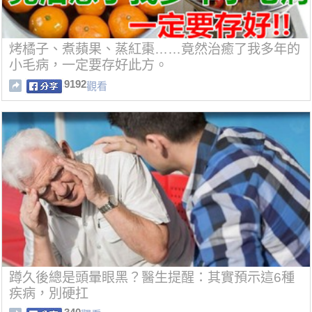
烤橘子、煮蘋果、蒸紅棗……竟然治癒了我多年的
小毛病，一定要存好此方。
9192
觀看
蹲久後總是頭暈眼黑？醫生提醒：其實預示這6種
疾病，別硬扛