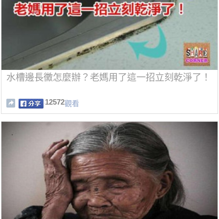
水槽邊長黴怎麼辦？老媽用了這一招立刻乾淨了！
12572
觀看