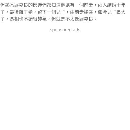
但熟悉羅嘉良的影迷們都知道他還有一個前妻，兩人結婚十年
了，最後離了婚，留下一個兒子，由前妻撫養，如今兒子長大
了，長相也不錯很帥氣，但就是不太像羅嘉良。
sponsored ads