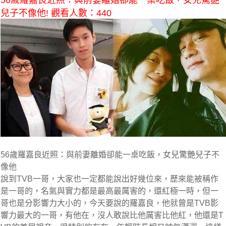
56歲羅嘉良近照：與前妻離婚卻能一桌吃飯，女兒驚艷
兒子不像他! 觀看人數：440
56歲羅嘉良近照：與前妻離婚卻能一桌吃飯，女兒驚艷兒子不
像他
說到TVB一哥，大家也一定都能說出好幾位來，歷來能被稱作
是一哥的，名氣與實力都是最高最厲害的，還紅極一時，但一
哥也是分影響力大小的，今天要說的羅嘉良，他就曾是TVB影
響力最大的一哥，有他在，沒人敢說比他厲害比他紅，他還是T