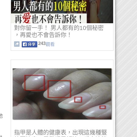
對你留一手！ 男人都有的10個秘密
，再愛也不會告訴你！
243
觀看
他
指甲是人體的健康表，出現這幾種豎