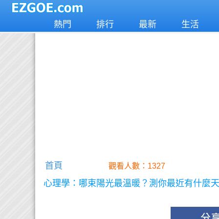
熱門
排行
最新
生活
首頁
觀看人數：1327
心理學：哪束陽光最溫暖？測你最近有什麼