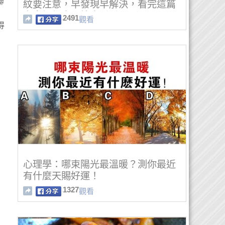
聯
紋要注意，早發現早解決，看完這篇
文章記得自己檢查看看！
2491
觀看
得
心理學：哪束陽光最溫暖？測你最近
有什麼天賜好運！
1327
觀看