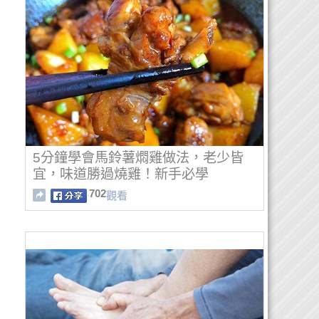
5分鐘學會馬鈴薯燜雞做法，老少皆
宜，味道勝過燒雞！新手必學
702
觀看