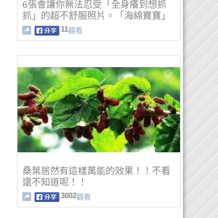
6張會讓你無法忍受「全身癢到想抓
抓」的超不舒服照片。「海綿寶寶」
體內原來
11
觀看
桑葉居然有這樣萬能的效果！！不看
還不知道呢！！
3002
觀看