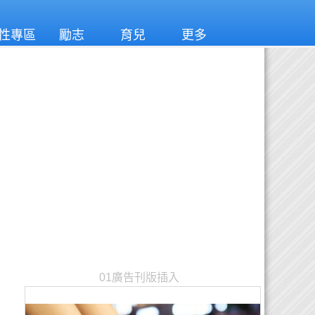
性專區
勵志
育兒
更多
01廣告刊版插入