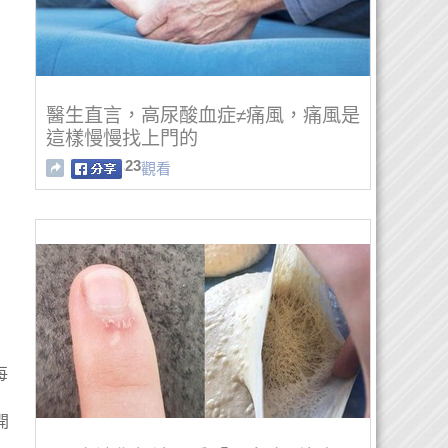
醫生直言，高尿酸血症≠痛風，痛風是
這樣慢慢找上門的
23
觀看
每
開