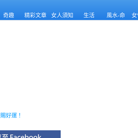
奇趣
精彩文章
女人須知
生活
風水-命
女
理
天賜好運！