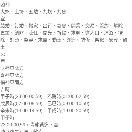
凶神
大煞、土符、五離、九坎、九焦
宜
結婚、訂婚、搬家、出行、宴會、開業、交易、簽約、解除、
置業、納財、赴任、開光、祈福、求嗣、進人口、沐浴、掃
除、剃頭、整容、求醫、動土、興造、裝修、祭祀、安葬、破
土
忌
無
財神東北方
喜神東北方
福神東南方
吉時
甲子時(23:00-00:59) 乙醜時(01:00-02:59)
戊辰時(07:00-08:59) 己巳時(09:00-10:59)
辛未時(13:00-14:59) 甲戌時(19:00-20:59)
甲子時
23:00-00:59，青龍黃道，吉
沖（戊午）馬，煞南