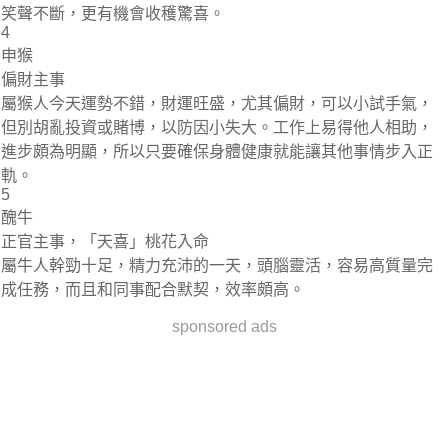
笑聲不斷，更有機會收穫驚喜。
4
申猴
偏財主事
屬猴人今天運勢不錯，財運旺盛，尤其偏財，可以小試手氣，
但別胡亂投資或賭博，以防因小失大。工作上易得他人相助，
進步頗為明顯，所以只要確保身體健康就能讓其他事情步入正
軌。
5
醜牛
正官主事，「天喜」桃花入命
屬牛人幹勁十足，精力充沛的一天，頭腦靈活，容易高質量完
成任務，而且和同事配合默契，效率頗高。
sponsored ads