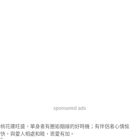
sponsored ads
桃花運旺盛，單身者有邂逅姻緣的好時機；有伴侶者心情愉
快，與愛人相處和睦，恩愛有加。