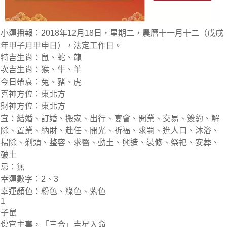
小運播報：
2018年12月18日，星期二，農曆十一月十二（戊戌
年甲子月甲申日），法定工作日。
特吉生肖：
鼠、蛇、龍
次吉生肖：
猴、牛、羊
今日帶衰：
兔、豬、虎
喜神方位：
東北方
財神方位：
東北方
宜：
結婚、訂婚、搬家、出行、宴會、開業、交易、簽約、解
除、置業、納財、赴任、開光、祈福、求嗣、進人口、沐浴、
掃除、剃頭、整容、求醫、動土、興造、裝修、祭祀、安葬、
破土
忌：
無
幸運數字：
2、3
幸運顏色：
粉色、綠色、紫色
1
子鼠
傷官主事，「三合」吉星入命