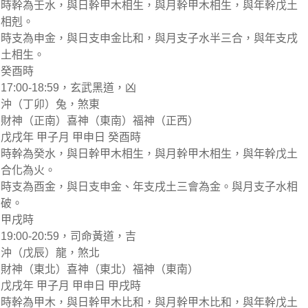
時幹為壬水，與日幹甲木相生，與月幹甲木相生，與年幹戊土
相剋。
時支為申金，與日支申金比和，與月支子水半三合，與年支戌
土相生。
癸酉時
17:00-18:59，玄武黑道，凶
沖（丁卯）兔，煞東
財神（正南）喜神（東南）福神（正西）
戊戌年 甲子月 甲申日 癸酉時
時幹為癸水，與日幹甲木相生，與月幹甲木相生，與年幹戊土
合化為火。
時支為酉金，與日支申金、年支戌土三會為金。與月支子水相
破。
甲戌時
19:00-20:59，司命黃道，吉
沖（戊辰）龍，煞北
財神（東北）喜神（東北）福神（東南）
戊戌年 甲子月 甲申日 甲戌時
時幹為甲木，與日幹甲木比和，與月幹甲木比和，與年幹戊土