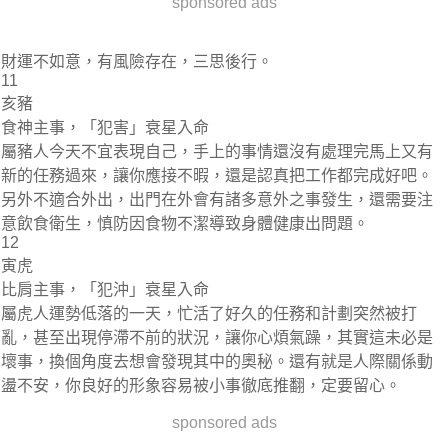
sponsored ads
財運不如意，有風險存在，三思後行。
11
亥豬
食神主事，「犯害」衰星入命
屬豬人今天不宜表現自己，手上的事情還沒有處理完馬上又有
新的任務過來，讓你應接不暇，還是認真把工作都完成好吧。
另外不適合外出，出門在外會有諸多意外之事發生，還需要注
意飲食衛生，慎防因食物不潔導致身體健康出問題。
12
寅虎
比肩主事，「犯沖」衰星入命
屬虎人運勢低落的一天，忙活了好久的任務和計劃突然被打
亂，甚至出現停滯不前的狀況，讓你心煩氣躁，其實這未必是
壞事，換個角度去想會發現其中的奧秘。還有就是人際關係動
盪不安，你良好的形象容易被小事徹底推翻，定要留心。
sponsored ads