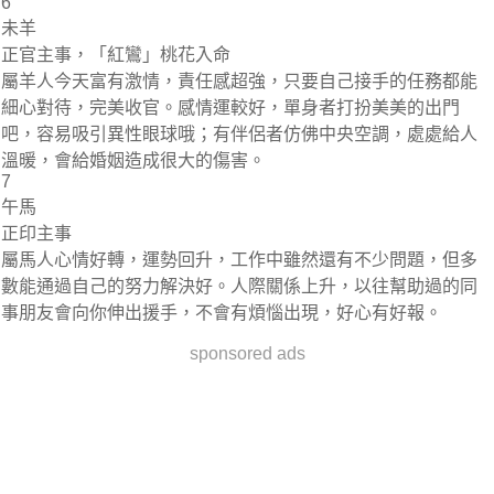
6
未羊
正官主事，「紅鸞」桃花入命
屬羊人今天富有激情，責任感超強，只要自己接手的任務都能
細心對待，完美收官。感情運較好，單身者打扮美美的出門
吧，容易吸引異性眼球哦；有伴侶者仿佛中央空調，處處給人
溫暖，會給婚姻造成很大的傷害。
7
午馬
正印主事
屬馬人心情好轉，運勢回升，工作中雖然還有不少問題，但多
數能通過自己的努力解決好。人際關係上升，以往幫助過的同
事朋友會向你伸出援手，不會有煩惱出現，好心有好報。
sponsored ads