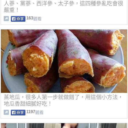
人蔘、黨蔘、西洋參、太子參，這四種參亂吃會很
嚴重！
163
觀看
蒸地瓜，很多人第一步就做錯了，用這個小方法，
地瓜香甜細膩好吃！
1197
觀看