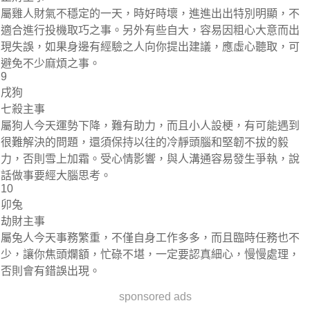
屬雞人財氣不穩定的一天，時好時壞，進進出出特別明顯，不
適合進行投機取巧之事。另外有些自大，容易因粗心大意而出
現失誤，如果身邊有經驗之人向你提出建議，應虛心聽取，可
避免不少麻煩之事。
9
戌狗
七殺主事
屬狗人今天運勢下降，難有助力，而且小人設梗，有可能遇到
很難解決的問題，還須保持以往的冷靜頭腦和堅韌不拔的毅
力，否則雪上加霜。受心情影響，與人溝通容易發生爭執，說
話做事要經大腦思考。
10
卯兔
劫財主事
屬兔人今天事務繁重，不僅自身工作多多，而且臨時任務也不
少，讓你焦頭爛額，忙碌不堪，一定要認真細心，慢慢處理，
否則會有錯誤出現。
sponsored ads