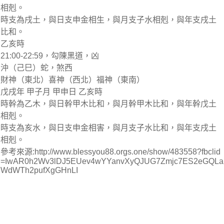
相剋。
時支為戌土，與日支申金相生，與月支子水相剋，與年支戌土
比和。
乙亥時
21:00-22:59，勾陳黑道，凶
沖（己巳）蛇，煞西
財神（東北）喜神（西北）福神（東南）
戊戌年 甲子月 甲申日 乙亥時
時幹為乙木，與日幹甲木比和，與月幹甲木比和，與年幹戊土
相剋。
時支為亥水，與日支申金相害，與月支子水比和，與年支戌土
相剋。
參考來源:http://www.blessyou88.orgs.one/show/483558?fbclid
=IwAR0h2Wv3lDJ5EUev4wYYanvXyQJUG7Zmjc7ES2eGQLa
WdWTh2pufXgGHnLI