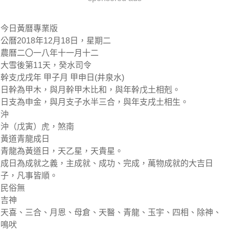
今日黃曆專業版
公曆2018年12月18日，星期二
農曆二〇一八年十一月十二
大雪後第11天，癸水司令
幹支戊戌年 甲子月 甲申日(井泉水)
日幹為甲木，與月幹甲木比和，與年幹戊土相剋。
日支為申金，與月支子水半三合，與年支戌土相生。
沖
沖（戊寅）虎，煞南
黃道青龍成日
青龍為黃道日，天乙星，天貴星。
成日為成就之義，主成就、成功、完成，萬物成就的大吉日
子，凡事皆順。
民俗無
吉神
天喜、三合、月恩、母倉、天醫、青龍、玉宇、四相、除神、
鳴吠