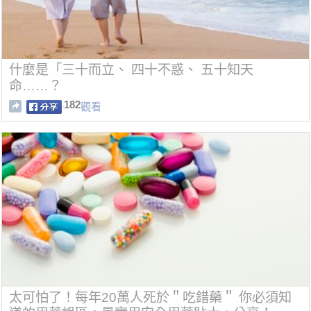
什麼是「三十而立、 四十不惑、 五十知天
命……？
182
觀看
太可怕了！每年20萬人死於＂吃錯藥＂ 你必須知