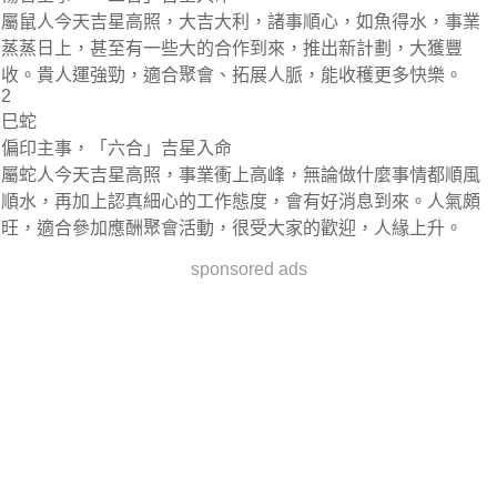
屬鼠人今天吉星高照，大吉大利，諸事順心，如魚得水，事業
蒸蒸日上，甚至有一些大的合作到來，推出新計劃，大獲豐
收。貴人運強勁，適合聚會、拓展人脈，能收穫更多快樂。
2
巳蛇
偏印主事，「六合」吉星入命
屬蛇人今天吉星高照，事業衝上高峰，無論做什麼事情都順風
順水，再加上認真細心的工作態度，會有好消息到來。人氣頗
旺，適合參加應酬聚會活動，很受大家的歡迎，人緣上升。
sponsored ads