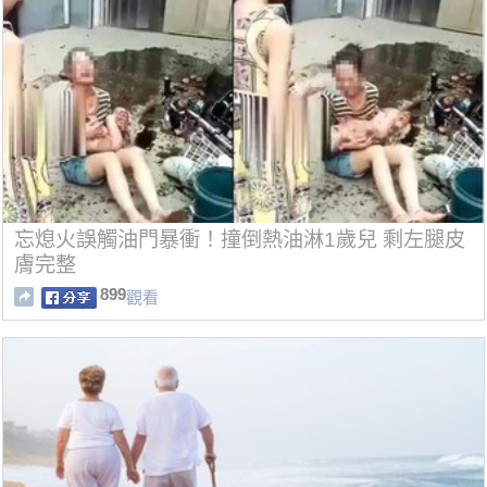
忘熄火誤觸油門暴衝！撞倒熱油淋1歲兒 剩左腿皮
膚完整
899
觀看