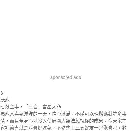
sponsored ads
3
辰龍
七殺主事，「三合」吉星入命
屬龍人喜氣洋洋的一天，信心滿滿，不僅可以輕鬆應對許多事
情，而且全身心地投入使周圍人無法忽視你的成果。今天宅在
家裡簡直就是浪費好運氣，不妨約上三五好友一起聚會吧，歡