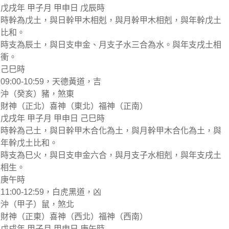
戊戌年 甲子月 甲申日 戊辰時
時幹為戊土，與日幹甲木相剋，與月幹甲木相剋，與年幹戊土
比和。
時支為辰土，與日支申金、月支子水三合為水。與年支戌土相
衝。
己巳時
09:00-10:59，天德黃道，吉
沖（癸亥）豬，煞東
財神（正北）喜神（東北）福神（正南）
戊戌年 甲子月 甲申日 己巳時
時幹為己土，與日幹甲木合化為土，與月幹甲木合化為土，與
年幹戊土比和。
時支為巳火，與日支申金六合，與月支子水相剋，與年支戌土
相生。
庚午時
11:00-12:59，白虎黑道，凶
沖（甲子）鼠，煞北
財神（正東）喜神（西北）福神（西南）
戊戌年 甲子月 甲申日 庚午時