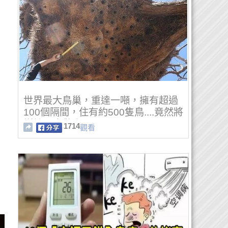
世界最大鳥巢，重達一噸，擁有超過
100個隔間，住有約500隻鳥....竟然將
樹給....太驚人了！！！
1714
觀看