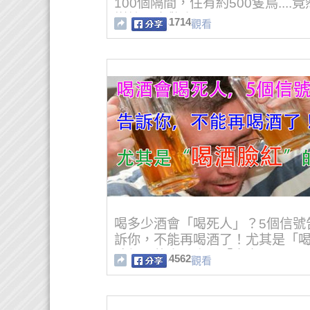
100個隔間，住有約500隻鳥....
樹給....太驚人了！！！
1714
觀看
喝多少酒會「喝死人」？5個信號
訴你，不能再喝酒了！尤其是「
臉紅」的人，小心「中毒」！！
4562
觀看