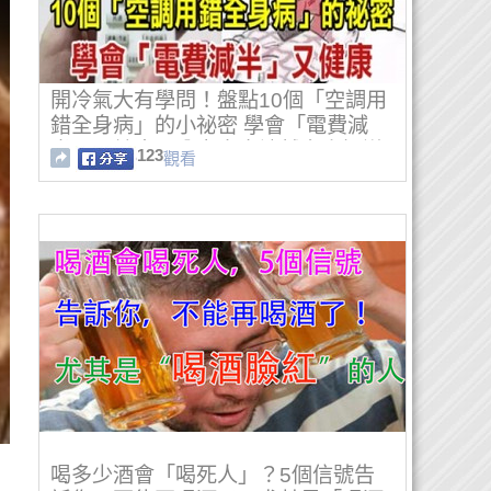
開冷氣大有學問！盤點10個「空調用
錯全身病」的小祕密 學會「電費減
半」又健康！分享出去讓越多人知道
123
觀看
越好！
喝多少酒會「喝死人」？5個信號告