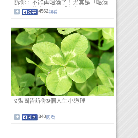
訴你，不能再喝酒了！尤其是「喝酒
臉紅」的人，小心「中毒」！！
4562
觀看
9張圖告訴你9個人生小道理
340
觀看