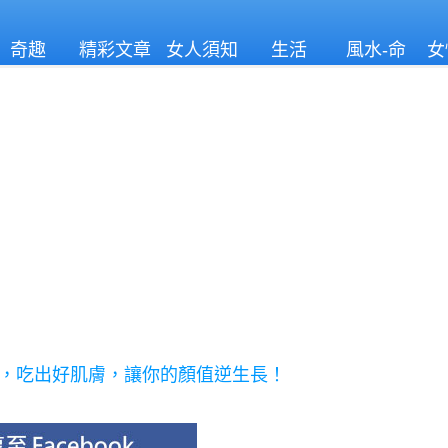
奇趣
精彩文章
女人須知
生活
風水-命
女
理
補，吃出好肌膚，讓你的顏值逆生長！