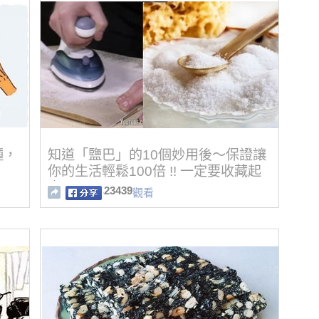
種，
知道「鹽巴」的10個妙用後～保證讓
你的生活輕鬆100倍 !! 一定要收藏起
來!!
23439
觀看