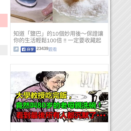
知道「鹽巴」的10個妙用後～保證讓
你的生活輕鬆100倍 !! 一定要收藏起
來!!
23439
觀看