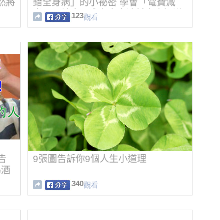
竟然將
錯全身病」的小祕密 學會「電費減
半」又健康！分享出去讓越多人知道
123
觀看
越好！
告
9張圖告訴你9個人生小道理
喝酒
340
觀看