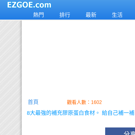
熱門
排行
最新
生活
首頁
觀看人數：1602
8大最強的補充膠原蛋白食材。 給自己補一