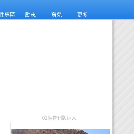
性專區
勵志
育兒
更多
01廣告刊版插入