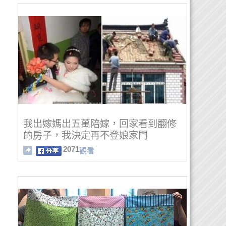
我出嫁媽出五萬陪嫁，回家看到翻修
的房子，我決定再不登娘家門
2071
觀看