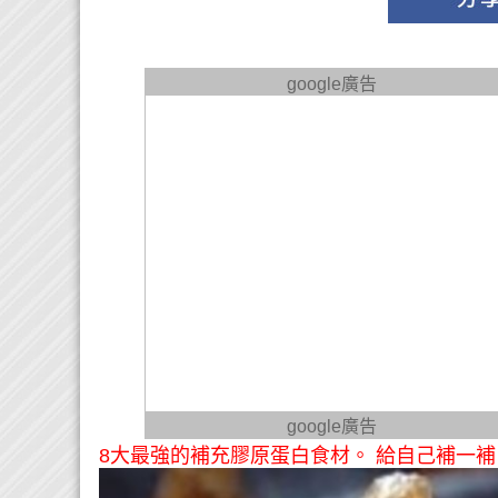
google廣告
google廣告
8大最強的補充膠原蛋白食材。 給自己補一補