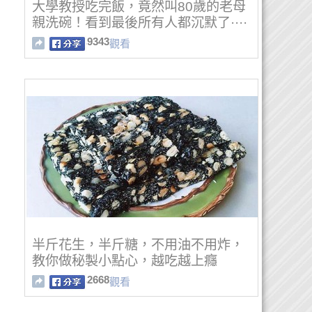
大學教授吃完飯，竟然叫80歲的老母
親洗碗！看到最後所有人都沉默了····
··
9343
觀看
半斤花生，半斤糖，不用油不用炸，
教你做秘製小點心，越吃越上癮
2668
觀看