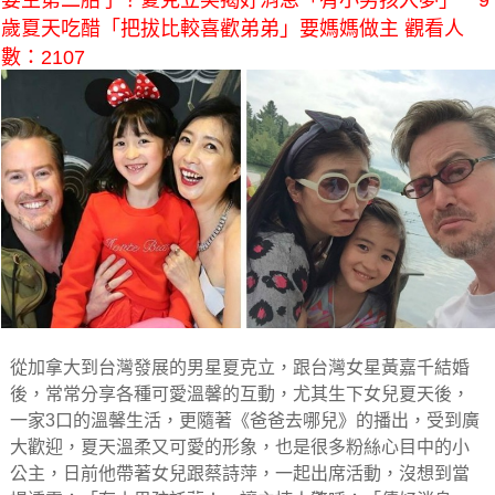
要生第二胎了？夏克立笑揭好消息「有小男孩入夢」 9
歲夏天吃醋「把拔比較喜歡弟弟」要媽媽做主 觀看人
數：2107
從加拿大到台灣發展的男星夏克立，跟台灣女星黃嘉千結婚
後，常常分享各種可愛溫馨的互動，尤其生下女兒夏天後，
一家3口的溫馨生活，更隨著《爸爸去哪兒》的播出，受到廣
大歡迎，夏天溫柔又可愛的形象，也是很多粉絲心目中的小
公主，日前他帶著女兒跟蔡詩萍，一起出席活動，沒想到當