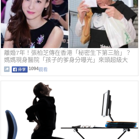
離婚7年！張柏芝傳在香港「秘密生下第三胎」？
媽媽現身醫院「孩子的爹身分曝光」來頭超級大
1094
觀看