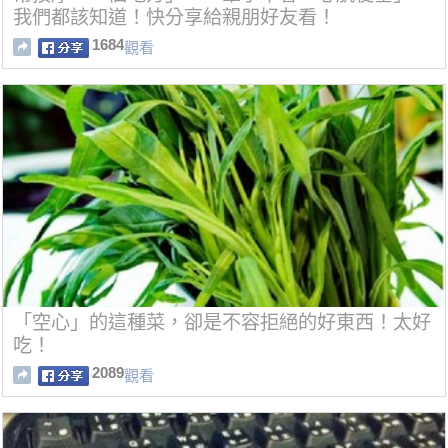
我們都該知道！快分享給親朋好友看！
1684
觀看
「空心」的這種菜，卻是不容拒絕的好東西！太好
吃！
2089
觀看