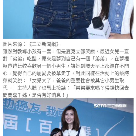
圖片來源：《三立新聞網》
雖然對教導小孩有一套，但是夏克立卻笑說，最近女兒一直
對「弟弟」吃醋，原來是夢到自己有一個「弟弟」，在夢裡
麵爸爸比較喜歡另一個小男生，讓她到隔天早上都還在不開
心，覺得自己的寵愛要被拿走了，對此同樣在活動上的蔡詩
萍就笑說：「女兒大了，爸爸的重要性會被其它小男生取
代！」主持人聽了也馬上接話：「弟弟要來嗎？得趕快回去
問問嘉千姊，是否有好消息！」