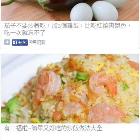
茄子不要炒著吃，加3個雞蛋，比吃紅燒肉還香，
吃一次就忘不了
180
觀看
有口福啦~簡單又好吃的炒飯做法大全