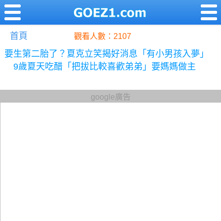
首頁
觀看人數：2107
要生第二胎了？夏克立笑揭好消息「有小男孩入夢」
9歲夏天吃醋「把拔比較喜歡弟弟」要媽媽做主
google廣告