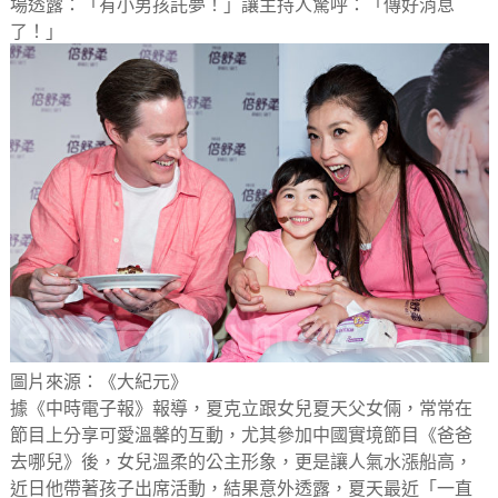
場透露：「有小男孩託夢！」讓主持人驚呼：「傳好消息
了！」
圖片來源：《大紀元》
據《中時電子報》報導，夏克立跟女兒夏天父女倆，常常在
節目上分享可愛溫馨的互動，尤其參加中國實境節目《爸爸
去哪兒》後，女兒溫柔的公主形象，更是讓人氣水漲船高，
近日他帶著孩子出席活動，結果意外透露，夏天最近「一直