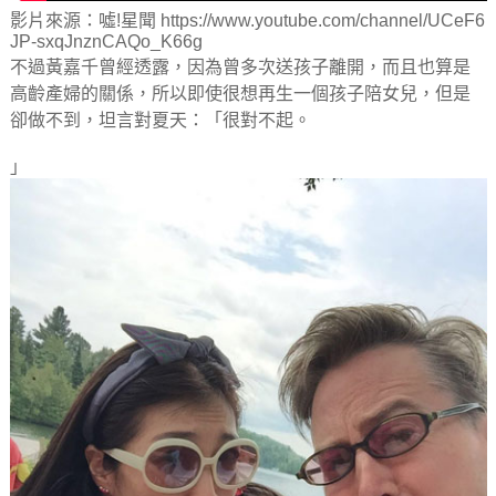
影片來源：噓!星聞 https://www.youtube.com/channel/UCeF6
JP-sxqJnznCAQo_K66g
不過黃嘉千曾經透露，因為曾多次送孩子離開，而且也算是
高齡產婦的關係，所以即使很想再生一個孩子陪女兒，但是
卻做不到，坦言對夏天：「很對不起。
」