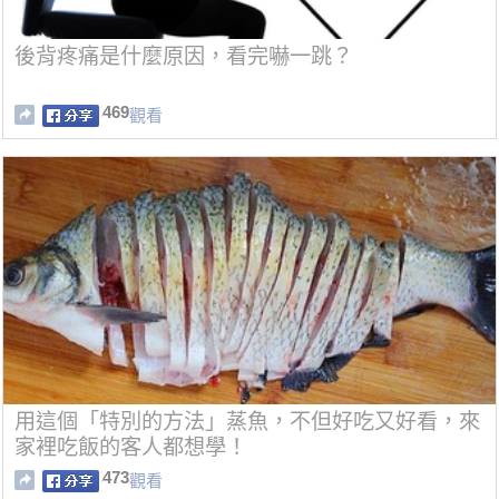
後背疼痛是什麼原因，看完嚇一跳？
469
觀看
用這個「特別的方法」蒸魚，不但好吃又好看，來
家裡吃飯的客人都想學！
473
觀看