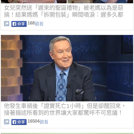
女兒突然送「遲來的聖誕禮物」被老媽以為是惡
搞！結果媽媽「拆開包裝」瞬間噴淚：遲多久都
行！
168
觀看
他發生車禍後「證實死亡1小時」但是卻醒回來，
接著描述所看到的世界讓大家都驚呼不可思議！
16504
觀看