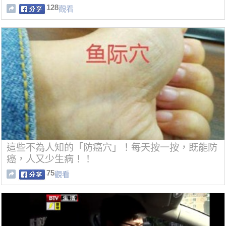
128
觀看
這些不為人知的「防癌穴」！每天按一按，既能防
癌，人又少生病！！
75
觀看