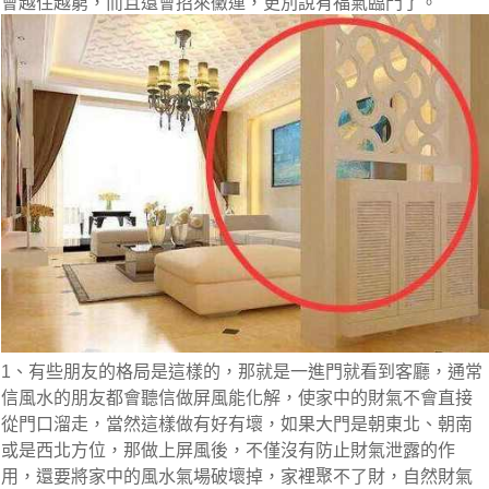
會越住越窮，而且還會招來黴運，更別說有福氣臨門了。
1、有些朋友的格局是這樣的，那就是一進門就看到客廳，通常
信風水的朋友都會聽信做屏風能化解，使家中的財氣不會直接
從門口溜走，當然這樣做有好有壞，如果大門是朝東北、朝南
或是西北方位，那做上屏風後，不僅沒有防止財氣泄露的作
用，還要將家中的風水氣場破壞掉，家裡聚不了財，自然財氣