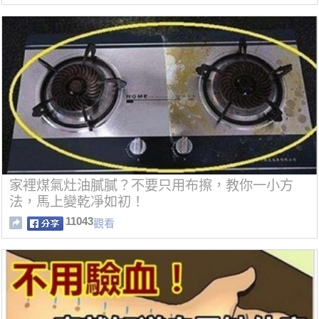
家裡煤氣灶油膩膩？不要只用布擦，教你一小方
法，馬上變乾凈如初！
11043
觀看