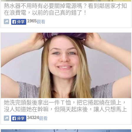
熱水器不用時有必要關掉電源嗎？看到鄰居家才知
在浪費電，以前的自己真的錯了！
1965
觀看
她洗完頭髮後拿出一件Ｔ恤，把它捲起繞在頭上，
沒人知道她在幹嘛，但隔天起床後，讓人只想馬上
照做！！簡直太神了！！！
34324
觀看