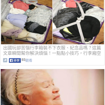
出國玩卻苦惱行李箱裝不下衣服、紀念品嗎？這篇
文章瞬間幫你解決煩惱！一點點小技巧，行李廂空
間根本用不完！
93
觀看