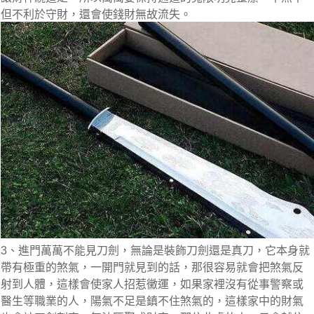
但不利於守財，還會使錢財無故流失。
3、進門萬萬不能見刀劍，無論是裝飾刀劍還是真刀，它本身就
帶有極重的煞氣，一開門就見到的話，那很容易就會把煞氣反
射到人體，這樣會使家人招惹黴運，如果家裡沒有從事警察或
醫生等職業的人，陽氣不足是鎮不住煞氣的，這樣家中的財氣