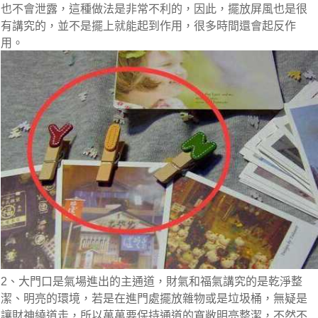
也不會泄露，這種做法是非常不利的，因此，擺放屏風也是很
有講究的，並不是擺上就能起到作用，很多時間還會起反作
用。
2、大門口是氣場進出的主通道，財氣和福氣講究的是乾淨整
潔、明亮的環境，若是在進門處擺放雜物或是垃圾桶，無疑是
讓財神繞道走，所以萬萬要保持通道的寬敞明亮整潔，不然不