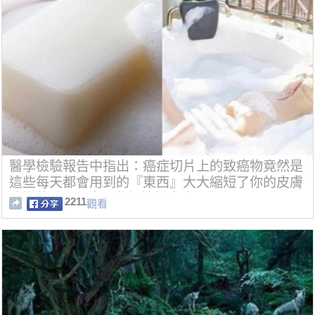
醫學檢驗報告中指出：癌症切片上的致癌物竟然是
這些每天都會用到的『東西』大大縮短了你的皮膚
病變的時間...才用幾年就得癌症
2211
觀看