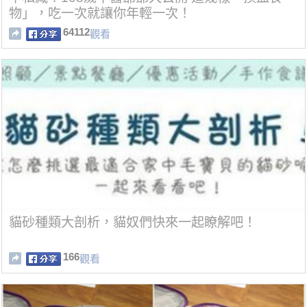
物」，吃一次就讓你年輕一次！
64112
觀看
貓砂種類大剖析，貓奴們快來一起瞭解吧！
166
觀看