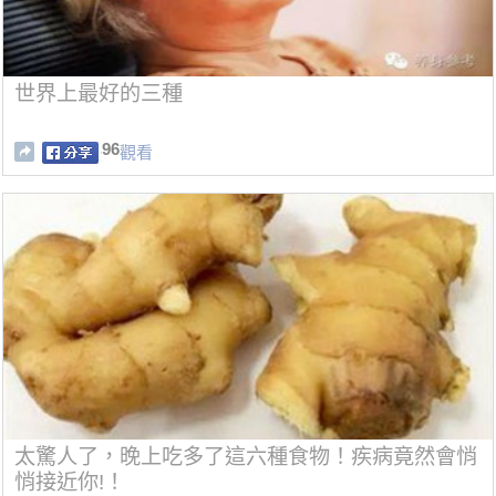
世界上最好的三種
96
觀看
太驚人了，晚上吃多了這六種食物！疾病竟然會悄
悄接近你!！