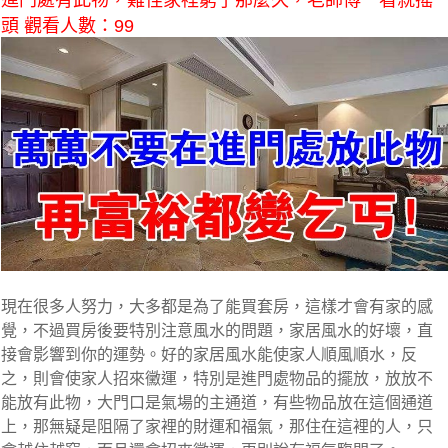
進門處有此物，難怪家裡窮了那麼久，老師傅一看就搖
頭 觀看人數：99
現在很多人努力，大多都是為了能買套房，這樣才會有家的感
覺，不過買房後要特別注意風水的問題，家居風水的好壞，直
接會影響到你的運勢。好的家居風水能使家人順風順水，反
之，則會使家人招來黴運，特別是進門處物品的擺放，放放不
能放有此物，大門口是氣場的主通道，有些物品放在這個通道
上，那無疑是阻隔了家裡的財運和福氣，那住在這裡的人，只