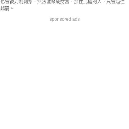
也會被刀劍刺穿，無法匯聚成財富，那住此處的人，只會越住
越窮。
sponsored ads