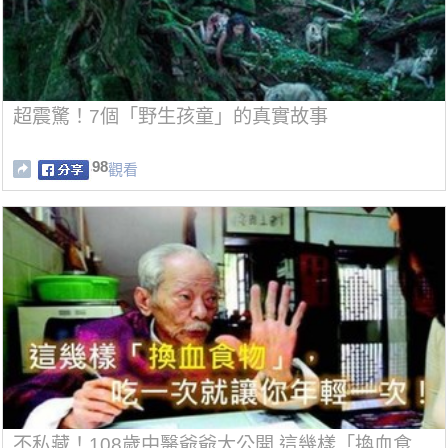
超震驚！7個「野生孩童」的真實故事
98
觀看
不私藏！108歲中醫爺爺大公開 這幾樣「換血食