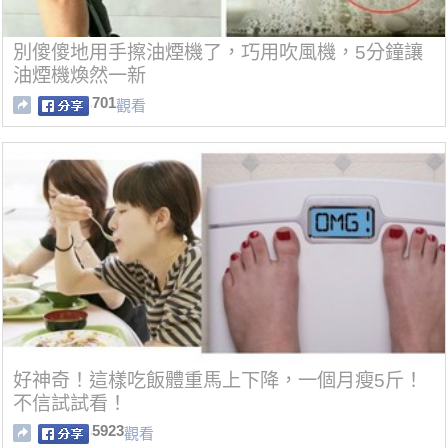
別傻傻地用手擦油煙機了，巧用吹風機，5分鐘讓
油煙機煥然一新
701
觀看
好神奇！這樣吃飯體重馬上下降，一個月瘦5斤！
不信試試看！
5923
觀看