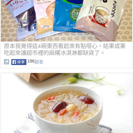
原本我覺得這4碗東西看起來有點噁心，結果成果
吃起來讓超市裡的麻糬冰淇淋都缺貨了。
196
觀看