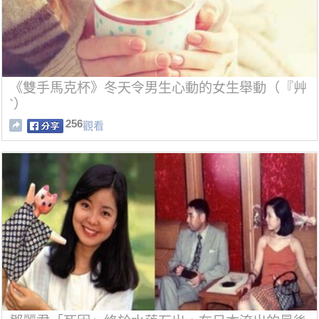
《雙手馬克杯》冬天令男生心動的女生舉動（『艸
`）
256
觀看