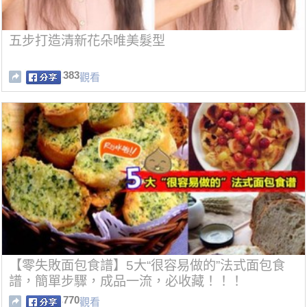
五步打造清新花朵唯美髮型
383
觀看
【零失敗面包食譜】5大“很容易做的”法式面包食
譜，簡單步驟，成品一流，必收藏！！！
770
觀看