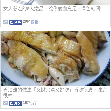
女人必吃的6大燉品，讓你氣血充足，膚色紅潤!
2004
觀看
香油雞的做法「又嫩又滑又好吃」香味很濃，味道
很棒
197
觀看