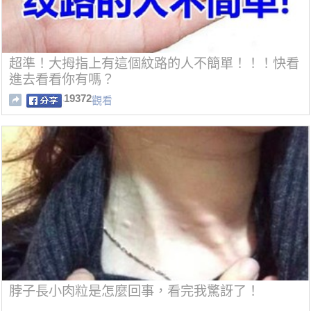
超準！大拇指上有這個紋路的人不簡單！！！快看
進去看看你有嗎？
19372
觀看
脖子長小肉粒是怎麼回事，看完我驚訝了！