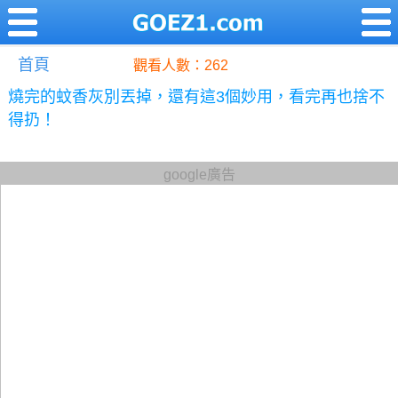
首頁
觀看人數：262
燒完的蚊香灰別丟掉，還有這3個妙用，看完再也捨不
得扔！
google廣告