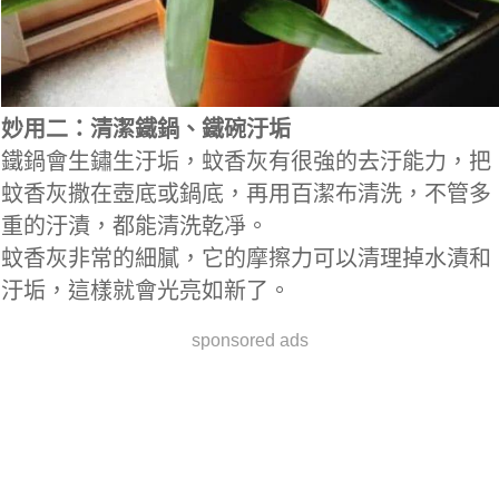
妙用二：清潔鐵鍋、鐵碗汙垢
鐵鍋會生鏽生汙垢，蚊香灰有很強的去汙能力，把
蚊香灰撒在壺底或鍋底，再用百潔布清洗，不管多
重的汙漬，都能清洗乾凈。
蚊香灰非常的細膩，它的摩擦力可以清理掉水漬和
汙垢，這樣就會光亮如新了。
sponsored ads