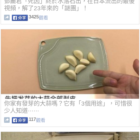
鄧麗君「死因」終於水落石出，在日本流出的最後
視頻，解了23年來的「謎團」！
3425
觀看
你家有發芽的大蒜嗎？它有「3個用途」，可惜很
少人知道······
117
觀看