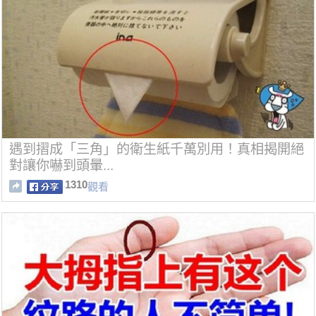
遇到摺成「三角」的衛生紙千萬別用！真相揭開絕
對讓你嚇到頭暈...
1310
觀看