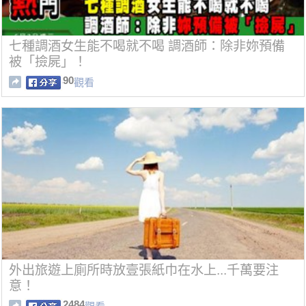
七種調酒女生能不喝就不喝 調酒師：除非妳預備
被「撿屍」！
90
觀看
外出旅遊上廁所時放壹張紙巾在水上...千萬要注
意！
2484