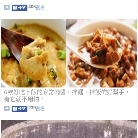
406
觀看
6款好吃下飯的家常肉醬，拌麵、拌飯的好幫手，
有它就不用怕！
239
觀看