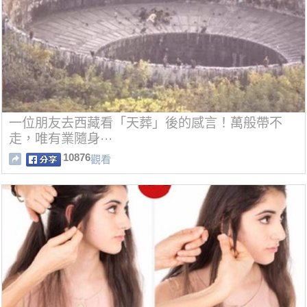
一位朋友去西藏看「天葬」後的感言！萬般帶不
走，唯有業隨身···
10876
觀看