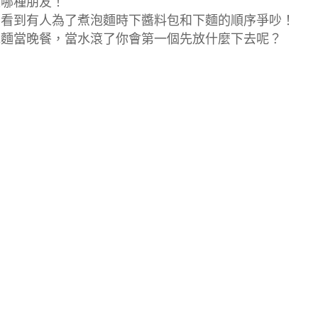
是哪種朋友！
常看到有人為了煮泡麵時下醬料包和下麵的順序爭吵！
泡麵當晚餐，當水滾了你會第一個先放什麼下去呢？
！