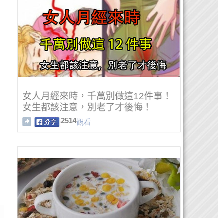
女人月經來時，千萬別做這12件事！
女生都該注意，別老了才後悔！
2514
觀看