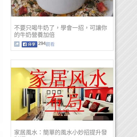
不要只喝牛奶了，學會一招，可讓你
的牛奶營養加倍
294
觀看
家居風水：簡單的風水小妙招提升發