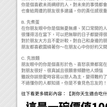
你是個喜歡未雨綢繆的人，對未來的事情都
也會給周遭的朋友很多建議，你的責任感很
B. 先煮蛋
在你朋友眼中你是個無憂無慮、笑口常開的
很懂得活在當下，可以把無聊的日子都變得
對於朋友大方且不愛計較，對自己和身邊的
朋友都喜歡圍繞著你～在朋友心中你好約又
C. 先放麵
朋友眼中的你是個喜形於色、喜怒哀樂都寫
對朋友很好、很真誠且很願意傾聽他人煩惱
雖說你談戀愛時容易以戀人為主，變得難約
不過懂你的人都知道，你是不會見色忘友的
往下看更多精彩內容：【測你天生適合吃什