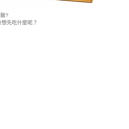
飯?
會想先吃什麼呢？