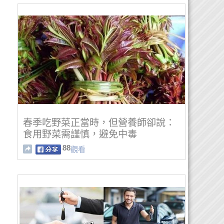
春季吃野菜正當時，但營養師卻說：
食用野菜需謹慎，避免中毒
88
觀看