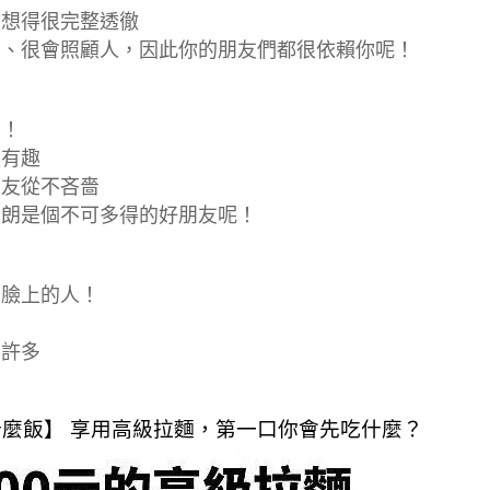
會想得很完整透徹
重、很會照顧人，因此你的朋友們都很依賴你呢！
人！
很有趣
朋友從不吝嗇
開朗是個不可多得的好朋友呢！
在臉上的人！
了許多
！
麼飯】 享用高級拉麵，第一口你會先吃什麼？