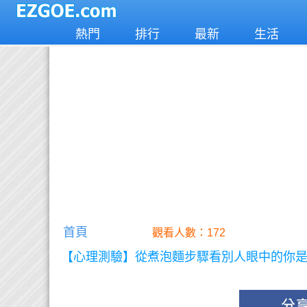
熱門
排行
最新
生活
首頁
觀看人數：172
【心理測驗】從煮泡麵步驟看別人眼中的你