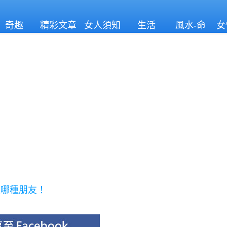
奇趣
精彩文章
女人須知
生活
風水-命
女
理
是哪種朋友！