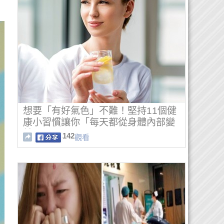
想要「有好氣色」不難！堅持11個健
康小習慣讓你「每天都從身體內部變
美」
142
觀看