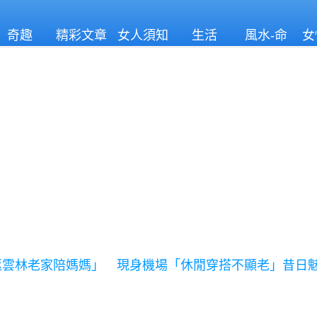
奇趣
精彩文章
女人須知
生活
風水-命
女
理
返雲林老家陪媽媽」 現身機場「休閒穿搭不顯老」昔日