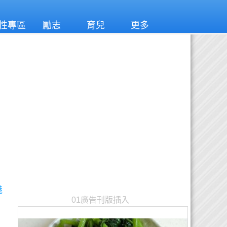
性專區
勵志
育兒
更多
魅
01廣告刊版插入