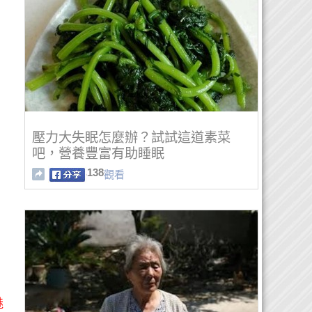
壓力大失眠怎麼辦？試試這道素菜
吧，營養豐富有助睡眠
138
觀看
魅