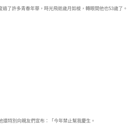
度過了許多青春年華，時光飛逝歲月如梭，轉眼間他也53歲了。
係他還特別向親友們宣布：「今年禁止幫我慶生。