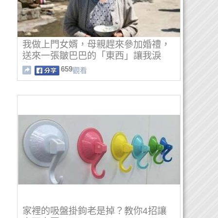
我做上門女婿，母親趕來參加婚禮，
送來一張皺巴巴的「東西」讓我淚
奔！！
659
觀看
家裡的吸盤掛鉤老是掉？教你4招讓