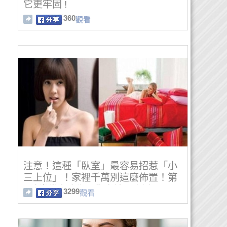
它更牢固 !
360
觀看
注意！這種「臥室」最容易招惹「小
三上位」！家裡千萬別這麼佈置！第
8點常常有人犯...學會請馬上避開呀！
3299
觀看