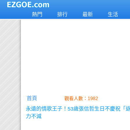
熱門
排行
最新
生活
首頁
觀看人數：1982
永遠的情歌王子！53歲張信哲生日不慶祝「
力不減