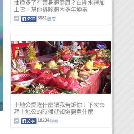
抽煙多了有害身體健康？白開水裡加
上它，幫你排除體內多年煙毒
5981
觀看
土地公愛吃什麼讓我告訴你！下次去
拜土地公的時候就知道要買什麼
了！！
18234
觀看