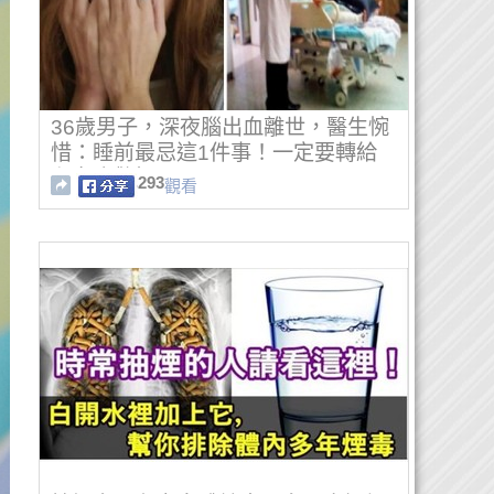
36歲男子，深夜腦出血離世，醫生惋
惜：睡前最忌這1件事！一定要轉給
兒女也警惕！
293
觀看