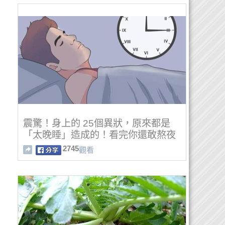
震驚！身上的 25個異狀，原來都是
「太晚睡」造成的！看完你還敢熬夜
嗎？
2745
觀看