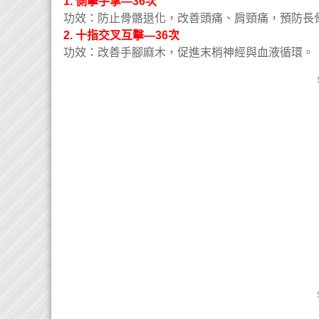
1. 側擊手掌—36次
功效：防止骨骼退化，改善頭痛、肩頸痛，預防長
2. 十指交叉互擊—36次
功效：改善手腳麻木，促進末梢神經與血液循環。