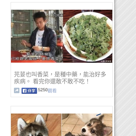
芫荽也叫香菜，是種中藥，能治好多
疾病。 看完你還敢不敢不吃！
5250
觀看