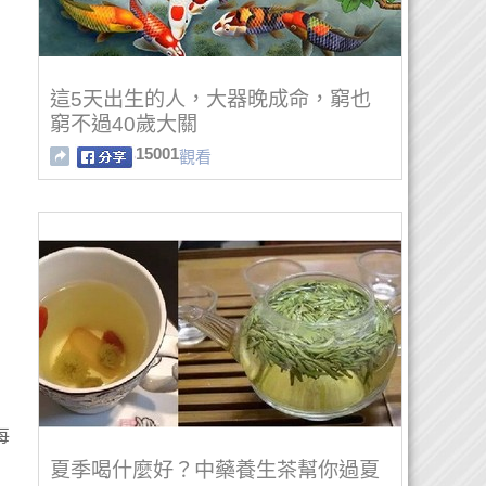
這5天出生的人，大器晚成命，窮也
窮不過40歲大關
15001
觀看
每
夏季喝什麼好？中藥養生茶幫你過夏