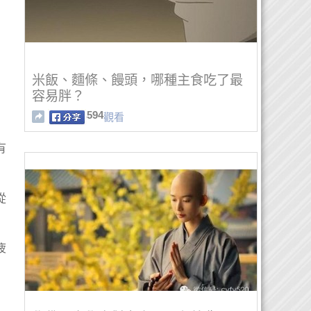
米飯、麵條、饅頭，哪種主食吃了最
容易胖？
594
觀看
有
從
疲