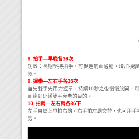
8. 拍手—早晚各36次
功效：長期堅持拍手，可促進氣血通暢，增加機
效。
9. 握拳—左右手各36次
首先雙手先用力握拳，持續10秒之後慢慢放開，
而達到延緩雙手衰老的目的。
10. 拍肩—左右肩各36下
左手自然上甩拍右肩，右手拍左肩交替，也可用手
勞。