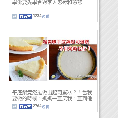
學佛要先學會對家人忍辱和慈悲
1234
觀看
平底鍋竟然能做出起司蛋糕？！當我
要做的時候，媽媽一直笑我，直到他
吃了一口....
2764
觀看