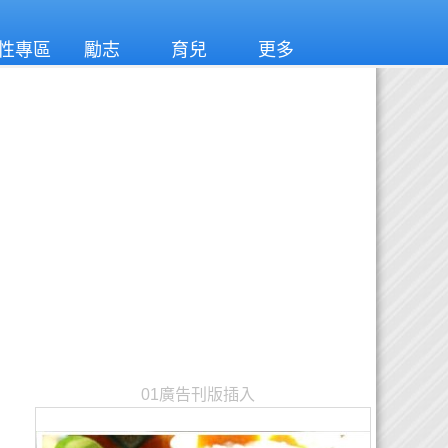
性專區
勵志
育兒
更多
01廣告刊版插入