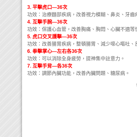
3. 平擊虎口—36次
功效：治療麵部疾病，改善視力模糊、鼻炎、牙齒
4. 互擊手腕—36次
功效：保護心血管，改善胸痛、胸悶、心臟不適等
5. 虎口交叉護擊—36次
功效：改善腸胃疾病，整頓腸胃、減少噁心嘔吐、
6. 拳擊掌心—左右各36次
功效：可以消除全身疲勞，提神集中註意力。
7. 互擊手背—各36次
功效：調節內臟功能，改善內臟問題、糖尿病。