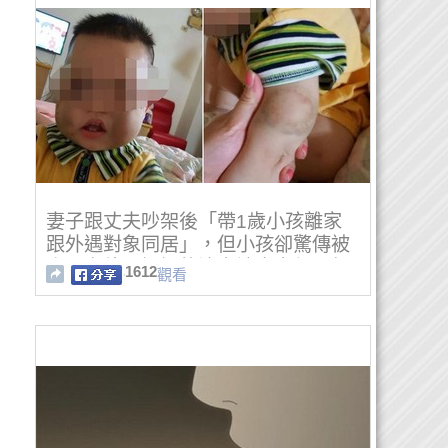
妻子跟丈夫吵架後「帶1歲小孩離家
跟外遇對象同居」，但小孩卻驚傳被
小王虐待…媽媽的決定讓大家都暴怒
1612
觀看
了！