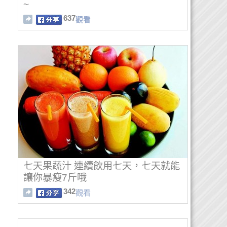
~
637
觀看
七天果蔬汁 連續飲用七天，七天就能
讓你暴瘦7斤哦
342
觀看