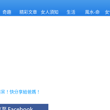
奇趣
精彩文章
女人須知
生活
風水-命
女
理
癡呆！快分享給爸媽！