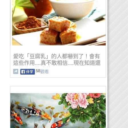
愛吃「豆腐乳」的人都嚇到了！會有
這些作用....真不敢相信....現在知道還
不算晚！快收藏吧！！！
58
觀看