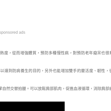
sponsored ads
體熱度，從而增強體質，預防多種慢性病，對預防老年癡呆也很
可以達到防病養生的目的，另外也能增加雙手的靈活度、韌性，
掌自然交替拍腿。可以放鬆肩部肌肉，促進血液循環，消除肩部