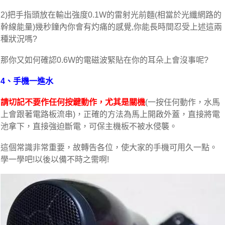
2)把手指頭放在輸出強度0.1W的雷射光前麵(相當於光纖網路的
幹線能量)幾秒鐘內你會有灼痛的感覺,你能長時間忍受上述這兩
種狀況嗎?
那你又如何確認0.6W的電磁波緊貼在你的耳朵上會沒事呢?
4、手機一進水
請切記不要作任何按鍵動作，尤其是關機
(一按任何動作，水馬
上會跟著電路板流串)，正確的方法為馬上開啟外蓋，直接將電
池拿下，直接強迫斷電，可保主機板不被水侵襲。
這個常識非常重要，故轉告各位，使大家的手機可用久一點。
學一學吧!以後以備不時之需啊!