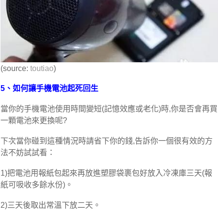
(source:
toutiao
)
5、如何讓手機電池起死回生
當你的手機電池使用時間變短(記憶效應或老化)時,你是否會再買
一顆電池來更換呢?
下次當你碰到這種情況時請省下你的錢,告訴你一個很有效的方
法不妨試試看：
1)把電池用報紙包起來再放進塑膠袋裹包好放入冷凍庫三天(報
紙可吸收多餘水份)。
2)三天後取出常溫下放二天。