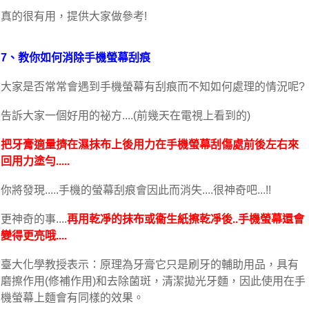
真的很有用，提供大家做參考!
7、教你如何消除手機螢幕刮痕
大家是否常常會遇到手機螢幕有刮痕而不知如何處理的情況呢?
告訴大家一個好用的祕方....(前幾天在電視上看到的)
把牙膏適量擠在濕抹布上後用力在手機螢幕刮傷處前後左右來
回用力塗勻.....
你將發現.....手機的螢幕刮痕會因此而消失....很神奇吧...!!
更神奇的事....
再用乾凈的抹布或衞生紙擦乾凈後..手機螢幕還會
變得更亮哦....
臺大化學教授表示：
原理為牙膏它只是刷牙的輔助用品，具有
磨擦作用(修補作用)和去除菌斑，清潔拋光牙麵，因此使用在手
機螢幕上麵會有同樣的效果。