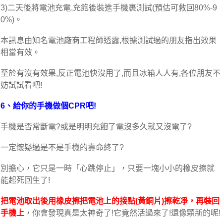
3)二天後將電池充電,充飽後裝進手機裹測試(預估可救回80%-9
0%)。
本訊息由知名電池廠商工程師透露,根據測試過的朋友指出效果
相當有效。
至於有沒有效果,反正電池快沒用了,而且冰箱人人有,各位朋友不
妨試試看吧!
6、給你的手機做個CPR吧!
手機是否常斷電?或是明明充飽了電沒多久就又沒電了?
一定懷疑過是不是手機的壽命終了?
別擔心，它只是一時「心跳停止」，只要一塊小小的橡皮擦就
能起死回生了!
把電池取出後用橡皮擦把電池上的接點(黃銅片)擦乾凈，再裝回
手機上
，你會發現真是太神奇了!它竟然活過來了!還像顆新的呢!