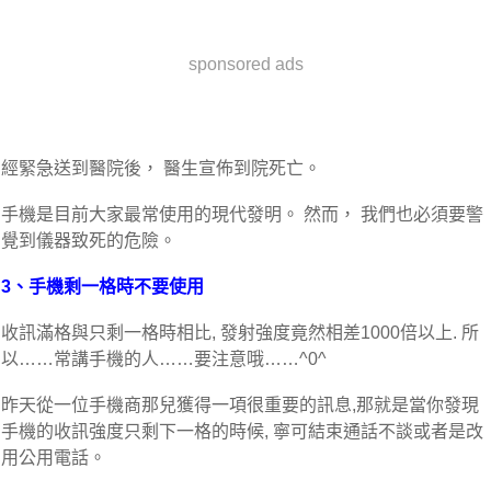
sponsored ads
經緊急送到醫院後， 醫生宣佈到院死亡。
手機是目前大家最常使用的現代發明。 然而， 我們也必須要警
覺到儀器致死的危險。
3、手機剩一格時不要使用
收訊滿格與只剩一格時相比, 發射強度竟然相差1000倍以上. 所
以……常講手機的人……要注意哦……^0^
昨天從一位手機商那兒獲得一項很重要的訊息,那就是當你發現
手機的收訊強度只剩下一格的時候, 寧可結束通話不談或者是改
用公用電話。