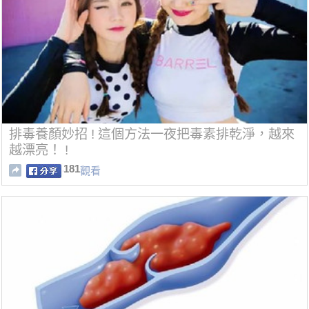
排毒養顏妙招 ! 這個方法一夜把毒素排乾淨，越來
越漂亮！ !
181
觀看