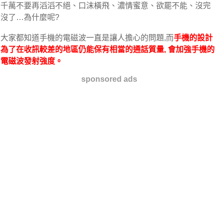
千萬不要再滔滔不絕、口沫橫飛、濃情蜜意、欲罷不能、沒完
沒了…為什麼呢?
大家都知道手機的電磁波一直是讓人擔心的問題,而
手機的設計
為了在收訊較差的地區仍能保有相當的通話質量, 會加強手機的
電磁波發射強度。
sponsored ads