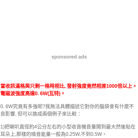
sponsored ads
當收訊滿格與只剩一格時相比, 發射強度竟然相差1000倍以上。
電磁波強度高達0. 6W(瓦特)。
0. 6W究竟有多強呢?我無法具體描述它對你的腦袋會有什麼不
良影響, 但可以換成兩個例子來比較：
1)把喇叭直徑約4公分左右的小型收音機音量開到最大然後貼在
耳朵上,那樣的噪音能量一般為0.25W,不到0.5W。