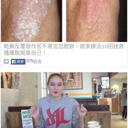
乾癬反覆發作苦不堪言怎麼辦，居家療法10招拯救
搔癢脫屑靠自己！
575
觀看