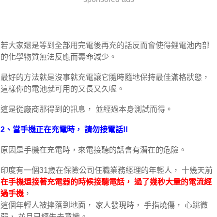
若大家還是等到全部用完電後再充的話反而會使得鋰電池內部
的化學物質無法反應而壽命減少。
最好的方法就是沒事就充電讓它隨時隨地保持最佳滿格狀態，
這樣你的電池就可用的又長又久喔。
這是從廠商那得到的訊息， 並經過本身測試而得。
2、當手機正在充電時， 請勿接電話!!
原因是
手機在充電時，來電接聽的話會有潛在的危險。
印度有一個31歲在保險公司任職業務經理的年輕人， 十幾天前
在手機還接著充電器的時候接聽電話， 過了幾秒大量的電流經
過手機
，
這個年輕人被摔落到地面， 家人發現時， 手指燒傷， 心跳微
弱， 並且已經失去意識。