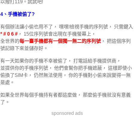
以撥打119。試試吧!
4、手機被偷了?
有個辦法讓小偷也用不了， 嘿嘿!檢視手機的序列號，
只需鍵入
* # 0 6 #
， 15位序列號會出現在手機螢幕上，
全世界的
每一臺手機都有一個獨一無二的序列號
， 把這個序列
號記錄下來並儲存好
。
有一天如果你的手機不幸被偷了， 打電話給手機提供商，
並提供你的手機序列號， 他們會幫你把手機遮蔽， 這樣即使小
偷換了SIM卡， 仍然無法使用， 你的手機對小偷來說變得一無
是處。
如果全世界每個手機持有者都這麼做， 那麼偷手機就沒有意義
了。
sponsored ads