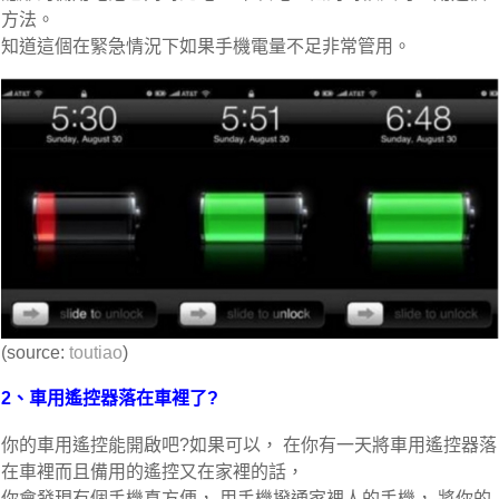
方法。
知道這個在緊急情況下如果手機電量不足非常管用。
(source:
toutiao
)
2、車用遙控器落在車裡了?
你的車用遙控能開啟吧?如果可以， 在你有一天將車用遙控器落
在車裡而且備用的遙控又在家裡的話，
你會發現有個手機真方便， 用手機撥通家裡人的手機， 將你的