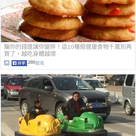
騙你的錢還讓你變胖！這10種假健康食物千萬別再
買了，越吃身體越壞
280
觀看