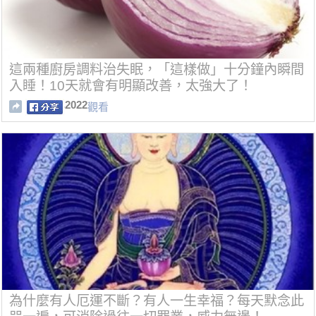
這兩種廚房調料治失眠，「這樣做」十分鐘內瞬間
入睡！10天就會有明顯改善，太強大了！
2022
觀看
為什麼有人厄運不斷？有人一生幸福？每天默念此