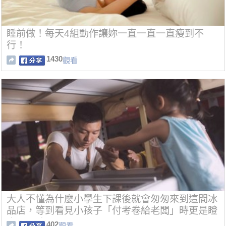
睡前做！每天4組動作讓妳一直一直一直瘦到不
行！
1430
觀看
大人不懂為什麼小學生下課後就會匆匆來到這間冰
品店，等到看見小孩子「付考卷給老闆」時更是瞪
大了眼睛！
402
觀看