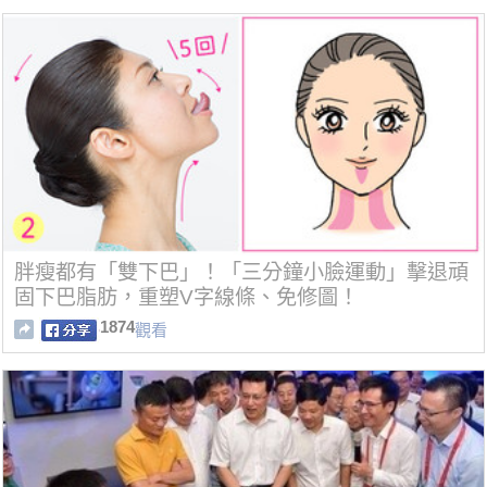
胖瘦都有「雙下巴」！「三分鐘小臉運動」擊退頑
固下巴脂肪，重塑V字線條、免修圖！
1874
觀看