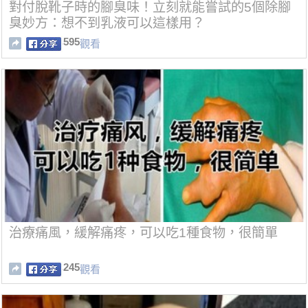
對付脫靴子時的腳臭味！立刻就能嘗試的5個除腳
臭妙方：想不到乳液可以這樣用？
595
觀看
治療痛風，緩解痛疼，可以吃1種食物，很簡單
245
觀看