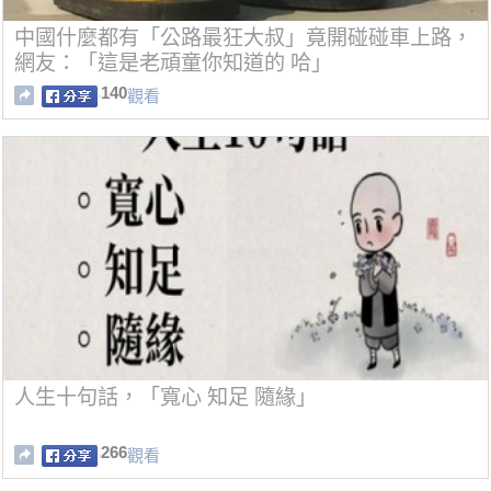
中國什麼都有「公路最狂大叔」竟開碰碰車上路，
網友：「這是老頑童你知道的 哈」
140
觀看
人生十句話，「寬心 知足 隨緣」
266
觀看