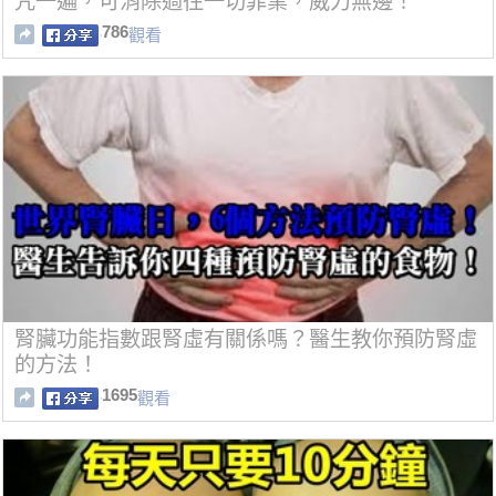
咒一遍，可消除過往一切罪業，威力無邊！
786
觀看
腎臟功能指數跟腎虛有關係嗎？醫生教你預防腎虛
的方法！
1695
觀看