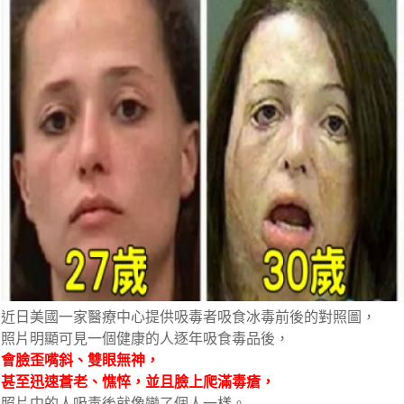
近日美國一家醫療中心提供吸毒者吸食冰毒前後的對照圖，
照片明顯可見一個健康的人逐年吸食毒品後，
會臉歪嘴斜、雙眼無神，
甚至迅速蒼老、憔悴，並且臉上爬滿毒瘡，
照片中的人吸毒後就像變了個人一樣。