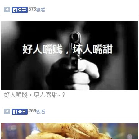
576
觀看
好人嘴賤，壞人嘴甜~？
266
觀看