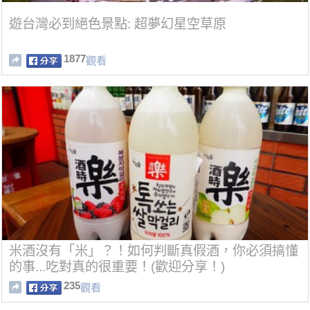
遊台灣必到絕色景點: 超夢幻星空草原
1877
觀看
米酒沒有「米」？！如何判斷真假酒，你必須搞懂
的事...吃對真的很重要！(歡迎分享！)
235
觀看