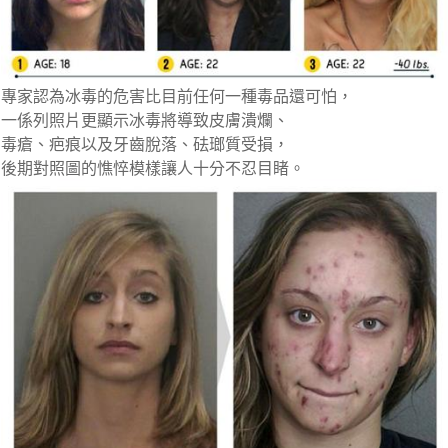
專家認為冰毒的危害比目前任何一種毒品還可怕，
一係列照片更顯示冰毒將導致皮膚潰爛、
毒瘡、疤痕以及牙齒脫落、砝瑯質受損，
後期對照圖的憔悴模樣讓人十分不忍目睹。