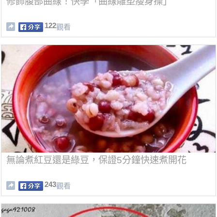
修飾腹部曲線！快學「曲線雕塑瘦身操」
122
觀看
無論煮紅豆還是綠豆，保證5分鐘快速煮開花
243
觀看