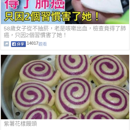
58歲女子從不抽菸，老是咳嗽出血，檢查竟得了肺
癌，只因2個習慣害了她！
14017
觀看
紫薯花樣饅頭