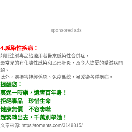
sponsored ads
4.感染性疾病：
靜脈注射毒品給濫用者帶來感染性合併症，
最常見的有化膿性感染和乙形肝炎，及令人擔憂的愛滋病問
題。
此外，還損害神經係統、免疫係統，易感染各種疾病。
提醒您：
莫逞一時樂，遺害百年身！
拒絕毒品 珍惜生命
健康無價 不容毒噬
趕緊轉出去，千萬別學她！
文章來源: https://toments.com/3148815/