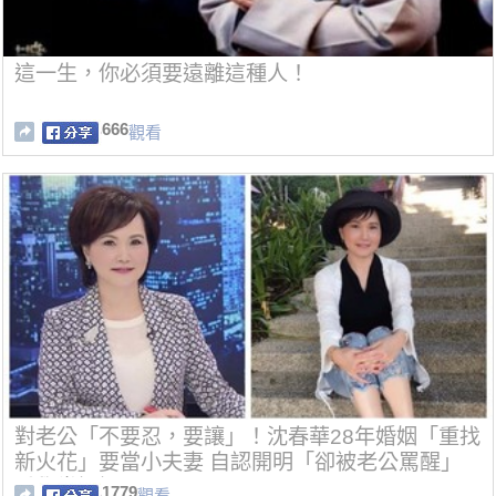
這一生，你必須要遠離這種人！
666
觀看
對老公「不要忍，要讓」！沈春華28年婚姻「重找
新火花」要當小夫妻 自認開明「卻被老公罵醒」
重學當媽媽
1779
觀看