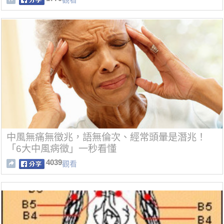
中風無痛無徵兆，語無倫次、經常頭暈是潛兆！
「6大中風病徵」一秒看懂
4039
觀看