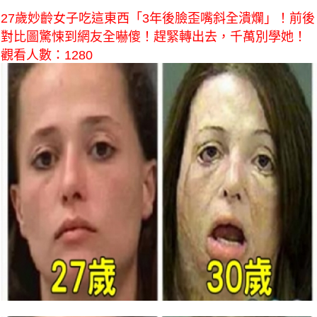
27歲妙齡女子吃這東西「3年後臉歪嘴斜全潰爛」！前後
對比圖驚悚到網友全嚇傻！趕緊轉出去，千萬別學她！
觀看人數：1280