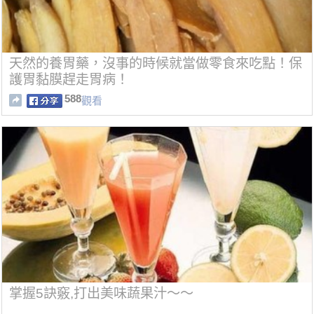
天然的養胃藥，沒事的時候就當做零食來吃點！保
護胃黏膜趕走胃病！
588
觀看
掌握5訣竅,打出美味蔬果汁～～