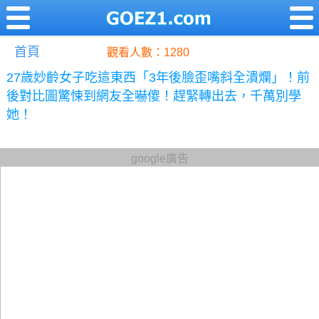
首頁
觀看人數：1280
27歲妙齡女子吃這東西「3年後臉歪嘴斜全潰爛」！前
後對比圖驚悚到網友全嚇傻！趕緊轉出去，千萬別學
她！
google廣告