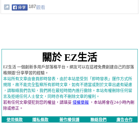
187
觀看
關於 EZ生活
EZ生活 一個創新多用戶部落格平台。網友可以在這裡免費創建自己的部落
格頻道!分享學習的經驗。
本站所有文章由會員即時發表，由於本站是受到「即時發表」運作方式所
規限，故不能完全監察所有即時文章，如有不適當或對於文章出處有疑慮
，請聯絡我們告知，我們將在最短時間內進行撤除。本站有權刪除任何留
言及拒絕任何人士發文，同時亦有不刪除文章的權利。
若有任何文章侵犯到您的權益，請瑱妥
侵權舉報
，本站將會在24小時內刪
除或修正。
使用條款
隱私條款
著作權保護
聯絡我們
廣告合作