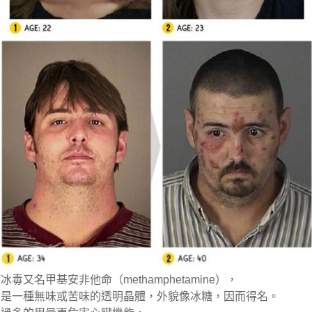
冰毒又名甲基安非他命（methamphetamine），
是一種無味或苦味的透明晶體，外貌像冰糖，因而得名。