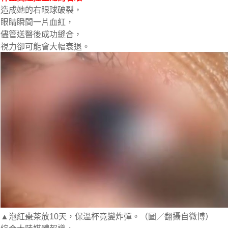
造成她的右眼球破裂，
眼睛瞬間一片血紅，
儘管送醫後成功縫合，
視力卻可能會大幅衰退。
▲泡紅棗茶放10天，保溫杯竟變炸彈。（圖／翻攝自微博）