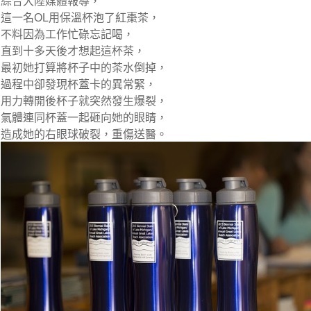
綜合大陸媒體報導，
這一名OL用保溫杯泡了紅棗茶，
不料因為工作忙碌忘記喝，
直到十多天後才想起這杯茶，
最初她打算將杯子中的茶水倒掉，
過程中卻發現杯蓋卡的異常緊，
用力轉開後杯子就突然發生爆裂，
氣體連同杯蓋一起砸向她的眼睛，
造成她的右眼球破裂，重傷送醫。