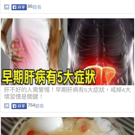
86
觀看
肝不好的人需警惕！早期肝病有5大症狀，戒掉4大
壞習慣是關鍵！
754
觀看