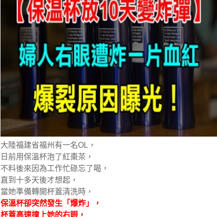
大陸福建省福州有一名OL，
日前用保溫杯泡了紅棗茶，
不料後來因為工作忙碌忘了喝，
直到十多天後才想起，
當她準備轉開杯蓋清洗時，
保溫杯卻突然發生「爆炸」，
杯蓋高速撞上她的右眼，