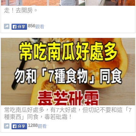
走！去開房。
856
觀看
常吃南瓜好處多，有7大好處，但切記不要和這「7
種東西」同食，毒若砒霜！
1288
觀看