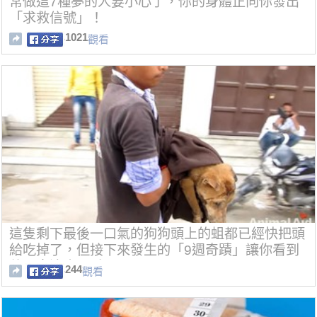
常做這7種夢的人要小心了，你的身體正向你發出
「求救信號」！
1021
觀看
這隻剩下最後一口氣的狗狗頭上的蛆都已經快把頭
給吃掉了，但接下來發生的「9週奇蹟」讓你看到
他原來這麼可愛！
244
觀看