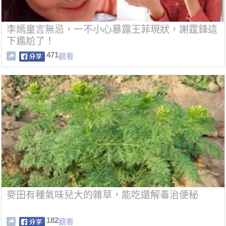
李嫣童言無忌，一不小心暴露王菲現狀，謝霆鋒這
下尷尬了！
471
觀看
麥田有種氣味兒大的雜草，能吃還解毒治便秘
182
觀看