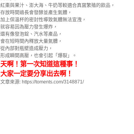
紅棗與果汁、澎大海、牛奶等較適合真菌繁殖的飲品，
存放時間過長會發酵並產生氣體，
加上保溫杯的密封性導致氣體無法宣洩，
就容易因為壓力發生爆炸，
還有像發泡錠、汽水等產品，
會在短時間內釋放大量氣體，
從內部對瓶壁造成壓力，
形成瞬間高壓，也會引起「爆裂」。
天啊！第一次知道這種事！
大家一定要分享出去啊！
文章來源: https://toments.com/3148871/