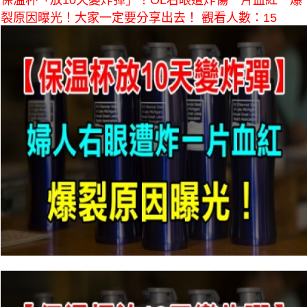
保溫杯「放10天變炸彈」！OL右眼遭炸傷一片血紅 爆
裂原因曝光！大家一定要分享出去！ 觀看人數：15