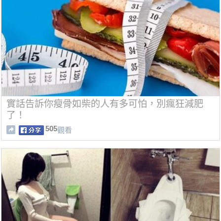
實話告訴你瘦骨如柴的人有多可怕，別瘋狂減肥
了！
505
觀看