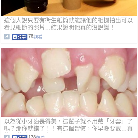
這個人說只要有衛生紙筒就能讓他的相機拍出可以
看見細節的照片…結果證明他真的沒說謊！
78
觀看
以為從小牙齒長得美，這輩子就不用戴「牙套」了
嗎？那你就錯了！！有這個習慣，你早晚要戴…真
的是嚇到了！一定要看！！！
178
觀看