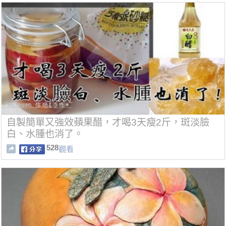
自製簡單又強效蘋果醋，才喝3天瘦2斤，斑淡臉
白、水腫也消了。
528
觀看