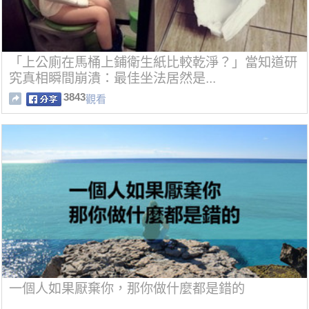
「上公廁在馬桶上鋪衛生紙比較乾淨？」當知道研
究真相瞬間崩潰：最佳坐法居然是...
3843
觀看
一個人如果厭棄你，那你做什麼都是錯的