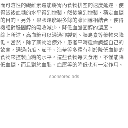
而
可溶性的纖維素還能將胃內食物排空的速度延遲，使
得飯後血糖的水平得到控製，然後達到控製、穩定血糖
的目的。
另外，果膠還能跟
多餘的膽固醇
相結合，使得
機體
對膽固醇的吸收減少，降低血膽固醇的濃度。
綜上所述，高血糖可以通過
抑製劑、胰島素等
藥物來降
低。當然，除了藥物治療外，患者平時還需
調整自己的
飲食
，通過
南瓜、茄子、海帶等
多種
有利於降低血糖的
食物
來控製血糖的水平。這些食物每天食用，不僅能
降
低血糖
，而且對於
血脂、血壓等
的降低也有一定作用。
sponsored ads