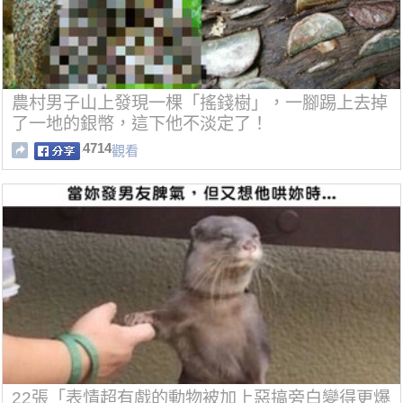
農村男子山上發現一棵「搖錢樹」，一腳踢上去掉
了一地的銀幣，這下他不淡定了！
4714
觀看
22張「表情超有戲的動物被加上惡搞旁白變得更爆