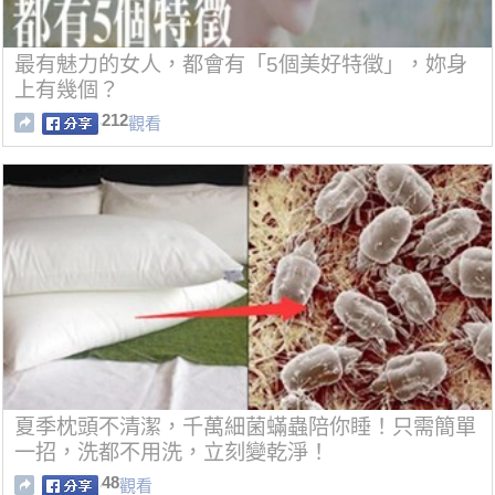
最有魅力的女人，都會有「5個美好特徵」，妳身
上有幾個？
212
觀看
夏季枕頭不清潔，千萬細菌蟎蟲陪你睡！只需簡單
一招，洗都不用洗，立刻變乾淨！
48
觀看