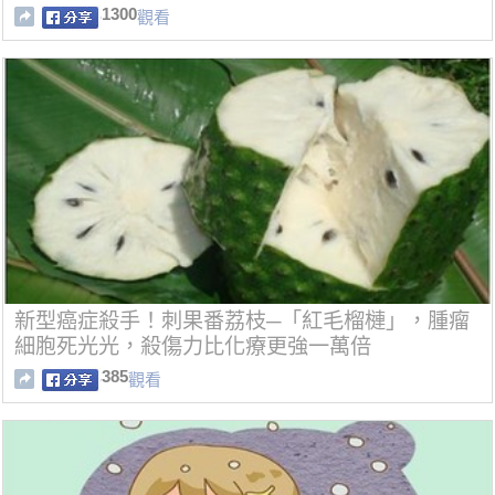
1300
觀看
新型癌症殺手！刺果番荔枝─「紅毛榴槤」，腫瘤
細胞死光光，殺傷力比化療更強一萬倍
385
觀看