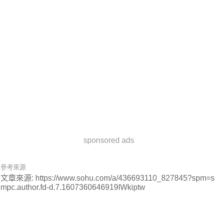
sponsored ads
參考來源
文章來源: https://www.sohu.com/a/436693110_827845?spm=s
mpc.author.fd-d.7.1607360646919IWkiptw