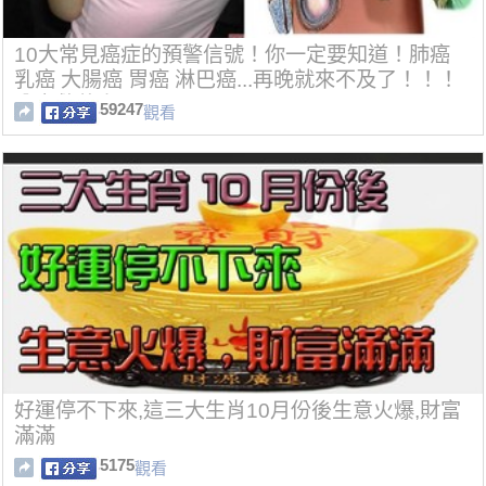
10大常見癌症的預警信號！你一定要知道！肺癌
乳癌 大腸癌 胃癌 淋巴癌...再晚就來不及了！！！
分享救萬人！！！
59247
觀看
好運停不下來,這三大生肖10月份後生意火爆,財富
滿滿
5175
觀看