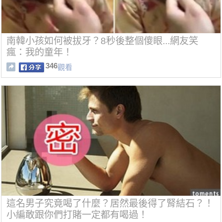
南韓小孩如何被拔牙？8秒後整個傻眼...網友笑
瘋：我的童年！
346
觀看
這名男子究竟喝了什麼？居然最後得了腎結石？！
小編敢跟你們打賭一定都有喝過！