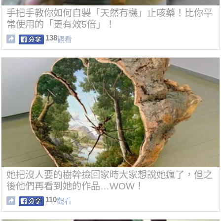
手把手教你如何自製「天然有機」止咳藥！比你平
常使用的「更有效5倍」！
138
觀看
她把沒人要的樹幹撿回家時大家想說她瘋了，但之
後他們再看到她的作品…WOW！
110
觀看