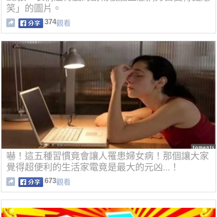
笑」的圖片。
374
觀看
嚇！這五種習慣竟會讓人罹患婦女病！那個讓大家
覺得超便利的生活家電竟是最大的元凶...！
673
觀看