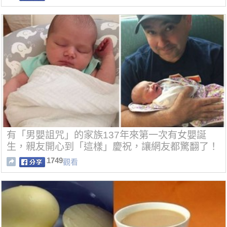
有「男嬰詛咒」的家族137年來第一次有女嬰誕
生，親友開心到「這樣」慶祝，讓網友都驚翻了！
1749
觀看