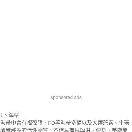
sponsored ads
1、海帶
海帶中含有褐藻膠、FD等海帶多糖以及大葉藻素、牛磺
酸等許多的活性物質，不僅具有抗輻射、瘦身、美膚美