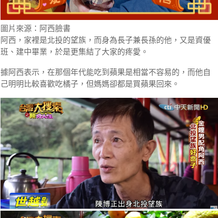
圖片來源：阿西臉書
阿西，家裡是北投的望族，而身為長子兼長孫的他，又是資優
班、建中畢業，於是更集結了大家的疼愛。
據阿西表示，在那個年代能吃到蘋果是相當不容易的，而他自
己明明比較喜歡吃橘子，但媽媽卻都是買蘋果回來。