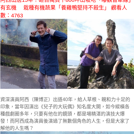
阿西山居15年！砸百萬買下800坪山坡地「曝觀音牽線」
有玄機 栽種有機蔬果「養雞鴨堅持不殺生」 觀看人
數：4763
資深演員阿西（陳博正）出道40年，給人草根、親和力十足的
印象，當年因演出《兒子的大玩偶》知名度大開，如今縱橫各
種戲劇圈多年，只要有他在的鏡頭，都是場精湛的演技大爆
發！而阿西成為演員後演過了無數個角色的人生，但是大家了
解他的人生嗎？