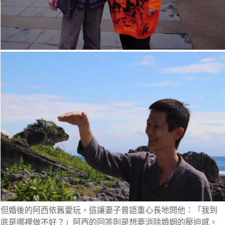
但婚後的阿西依舊愛玩，這讓妻子曾語重心長地問他：「我到
底是哪裡做不好？」阿西的回答則是想要消除婚姻的壓迫感。