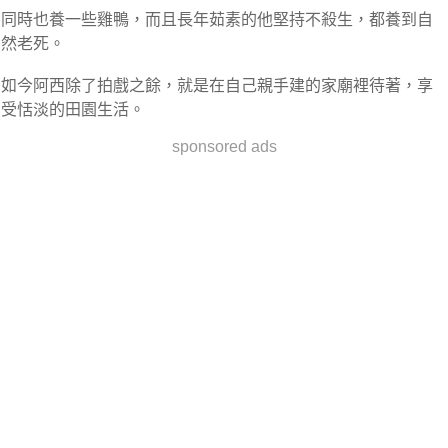
同時也養一些雞鴨，而且長年茹素的他堅持不殺生，都養到自
然老死。
如今阿西除了拍戲之餘，就是在自己親手建的家廟裡待著，享
受恬淡的田園生活。
sponsored ads