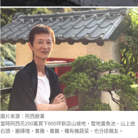
圖片來源：阿西臉書
當時阿西花200萬買下800坪新店山坡地，整地蓋魚池、山上撿
石頭、搬磚塊，養雞、養鵝、種有機蔬菜，也分送親友。