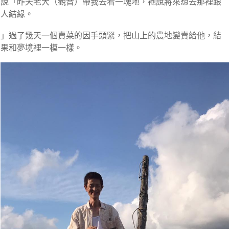
說「昨天老大（觀音）帶我去看一塊地，祂說將來想去那裡跟
人結緣。
」過了幾天一個賣菜的因手頭緊，把山上的農地變賣給他，結
果和夢境裡一模一樣。