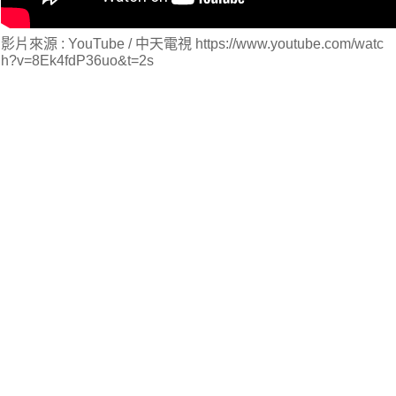
影片來源 : YouTube / 中天電視 https://www.youtube.com/watc
h?v=8Ek4fdP36uo&t=2s