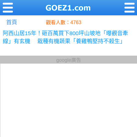
首頁
觀看人數：4763
阿西山居15年！砸百萬買下800坪山坡地「曝觀音牽
線」有玄機 栽種有機蔬果「養雞鴨堅持不殺生」
google廣告