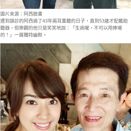
圖片來源：阿西臉書
遭到誤診的阿西過了43年兩耳重聽的日子，直到53歲才配戴助
聽器，但樂觀的他只是笑笑地說：「生病喔，不可以用捧場
的！」一展獨特幽默。