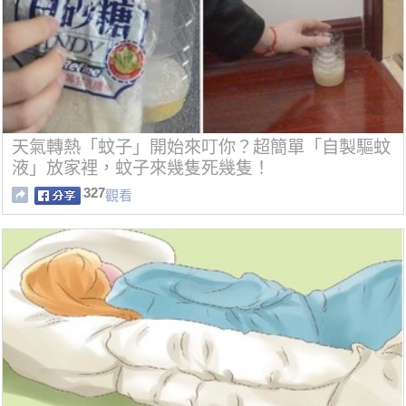
天氣轉熱「蚊子」開始來叮你？超簡單「自製驅蚊
液」放家裡，蚊子來幾隻死幾隻！
327
觀看