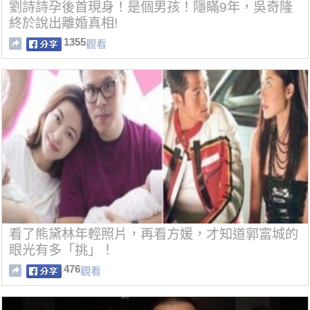
劉詩詩孕後首現身！是個男孩！隱瞞9年，吳奇隆
終於說出離婚真相!
1355
觀看
看了熊黛林年輕照片，再看方媛，才知道郭富城的
眼光有多「挑」！
476
觀看