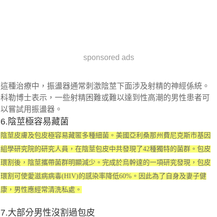
sponsored ads
這種治療中，振盪器通常刺激陰莖下面涉及射精的神經係統。
科勒博士表示，一些射精困難或難以達到性高潮的男性患者可
以嘗試用振盪器。
6.陰莖極容易藏菌
陰莖皮膚及包皮極容易藏匿多種細菌。美國亞利桑那州費尼克斯市基因
組學研究院的研究人員，在陰莖包皮中共發現了42種獨特的菌群。包皮
環割後，陰莖攜帶菌群明顯減少。完成於烏幹達的一項研究發現，包皮
環割可使愛滋病病毒(HIV)的感染率降低60%。因此為了自身及妻子健
康，男性應經常清洗私處。
7.大部分男性沒割過包皮