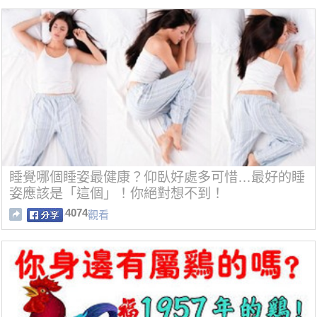
睡覺哪個睡姿最健康？仰臥好處多可惜…最好的睡
姿應該是「這個」！你絕對想不到！
4074
觀看