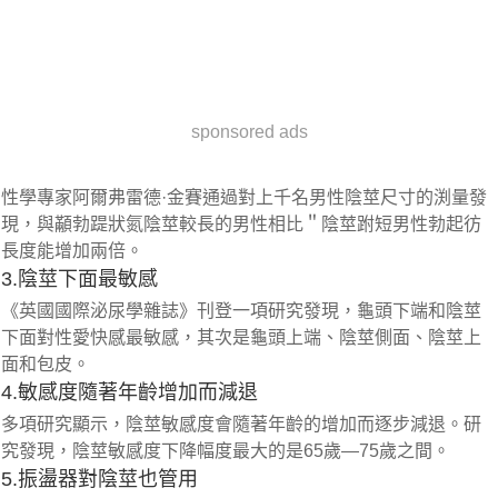
sponsored ads
性學專家阿爾弗雷德·金賽通過對上千名男性陰莖尺寸的渕量發
現，與顢勃踶狀氮陰莖較長的男性相比＂陰莖跗短男性勃起彷
長度能增加兩倍。
3.陰莖下面最敏感
《英國國際泌尿學雜誌》刊登一項研究發現，龜頭下端和陰莖
下面對性愛快感最敏感，其次是龜頭上端、陰莖側面、陰莖上
面和包皮。
4.敏感度隨著年齡增加而減退
多項研究顯示，陰莖敏感度會隨著年齡的增加而逐步減退。研
究發現，陰莖敏感度下降幅度最大的是65歲—75歲之間。
5.振盪器對陰莖也管用