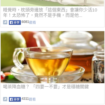
睡覺時，枕頭旁邊放「這個東西」會讓你少活10
年！太恐怖了，竟然不是手機，而是他...
6081
觀看
喝茶降血糖？ 「四要一不要」才是穩糖關鍵
4311
觀看