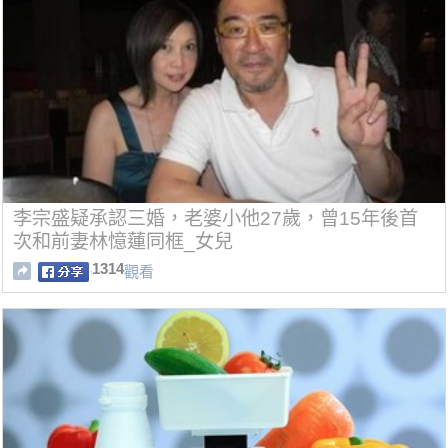
李宗盛疑承認三婚，老婆小他27歲，曾15年後首
次和前妻林憶蓮同框_女兒
1314
觀看