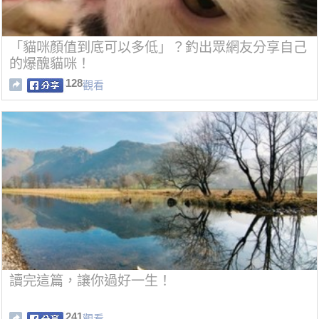
「貓咪顏值到底可以多低」？釣出眾網友分享自己
的爆醜貓咪！
128
觀看
讀完這篇，讓你過好一生！
241
觀看