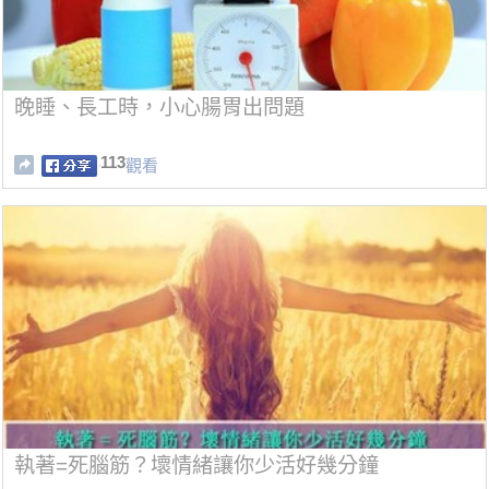
晚睡、長工時，小心腸胃出問題
113
觀看
執著=死腦筋？壞情緒讓你少活好幾分鐘