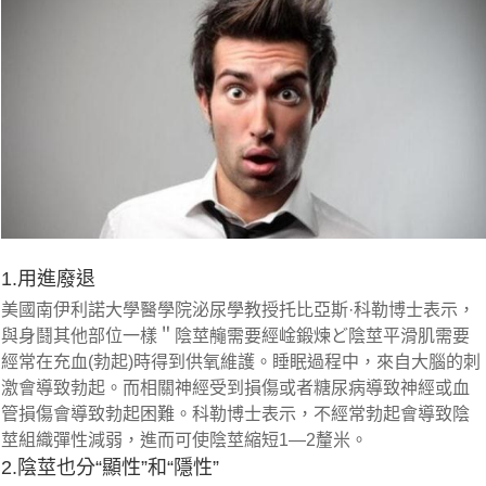
1.用進廢退
美國南伊利諾大學醫學院泌尿學教授托比亞斯·科勒博士表示，
與身鬪其他部位一樣＂陰莖䶲需要經崯鍛煉ど陰莖平滑肌需要
經常在充血(勃起)時得到供氧維護。睡眠過程中，來自大腦的刺
激會導致勃起。而相關神經受到損傷或者糖尿病導致神經或血
管損傷會導致勃起困難。科勒博士表示，不經常勃起會導致陰
莖組織彈性減弱，進而可使陰莖縮短1—2釐米。
2.陰莖也分“顯性”和“隱性”