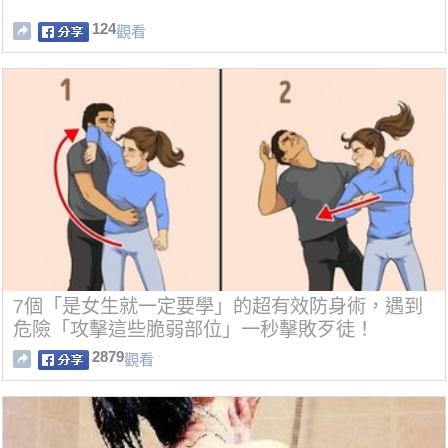
124
觀看
7個「是女生就一定要學」的超有效防身術，遇到
危險「攻擊這些脆弱部位」一秒擊敗歹徒！
2879
觀看