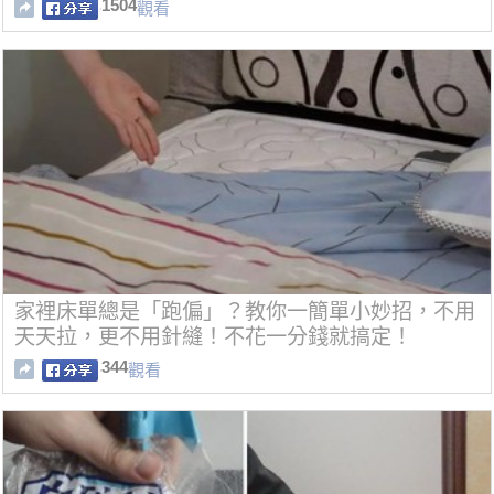
1504
觀看
家裡床單總是「跑偏」？教你一簡單小妙招，不用
天天拉，更不用針縫！不花一分錢就搞定！
344
觀看