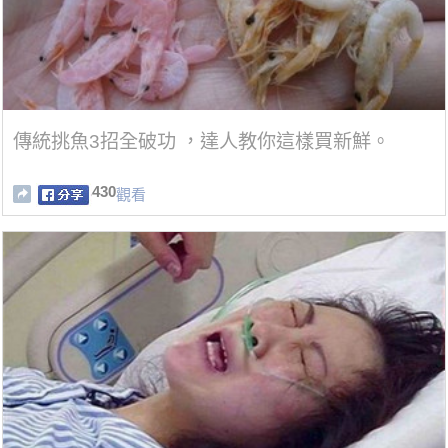
傳統挑魚3招全破功 ，達人教你這樣買新鮮。
430
觀看