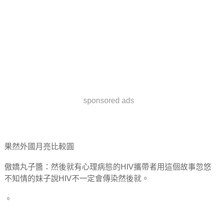
sponsored ads
果然外國月亮比較圓
傲嬌丸子醬：然後就有心理病態的HIV攜帶者用這個故事忽悠
不知情的妹子說HIV不一定會傳染然後就。
。