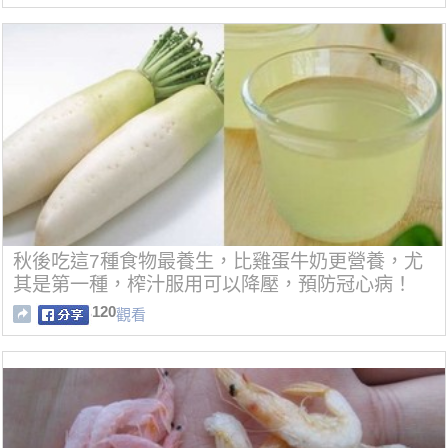
秋後吃這7種食物最養生，比雞蛋牛奶更營養，尤
其是第一種，榨汁服用可以降壓，預防冠心病！
120
觀看