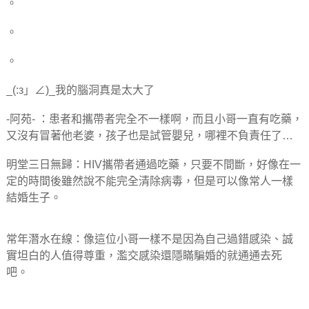
。
。
。
_(:з」∠)_我的腦洞真是太大了
-阿苑- ：患者和攜帶者完全不一樣啊，而且小哥一直有吃藥，
又沒有冒著他老婆，孩子也是試管嬰兒，哪裡不負責任了…
明堂三日無歸：HIV攜帶者通過吃藥，只要不間斷，好像在一
定的時間後雖然說不能完全清除病毒，但是可以像常人一樣
結婚生子。
常年潛水在線：像這位小哥一樣不是因為自己過錯感染、誠
實坦白的人值得尊重，濫交感染還隱瞞騙婚的就通通去死
吧。