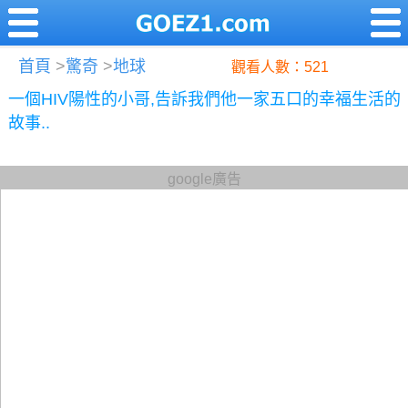
首頁
>
驚奇
>
地球
觀看人數：521
一個HIV陽性的小哥,告訴我們他一家五口的幸福生活的
故事..
google廣告