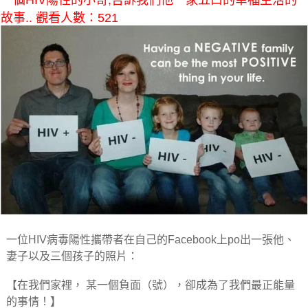
一個HIV陽性的小哥,告訴我們他一家五口的幸福生活的
故事.. 觀看人數：521
一位HIV病毒陽性攜帶者在自己的Facebook上po出一張他、
妻子以及三個孩子的照片：
【在我們家裡， 某一個負面（號），卻成為了我們最正能量
的事情！】