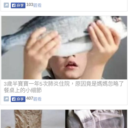
103
觀看
3歲半寶寶一年5次肺炎住院，原因竟是媽媽忽略了
餐桌上的小細節
407
觀看