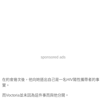
sponsored ads
在約會幾次後，他向她道出自己是一名HIV陽性攜帶者的事
實。
而Voctoria並未因為這件事而與他分開。