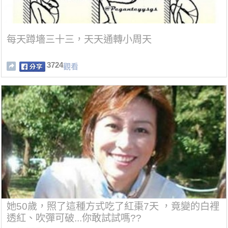
每天蹲墻三十三，天天通轉小周天
3724
觀看
她50歲，照了這種方式吃了紅棗7天 ，竟變的白裡
透紅、吹彈可破...你敢試試嗎??