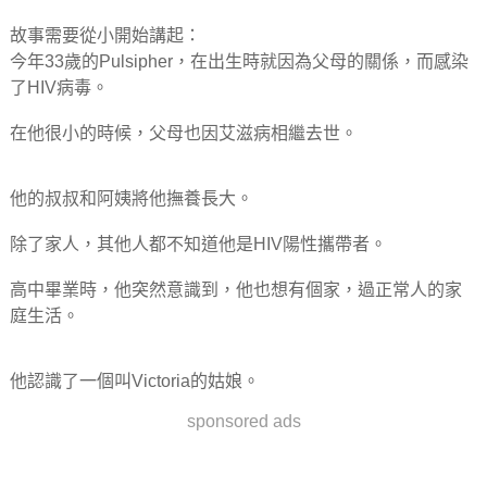
故事需要從小開始講起：
今年33歲的
Pulsipher
，在出生時就因為父母的關係，而感染
了HIV病毒。
在他很小的時候，父母也因艾滋病相繼去世。
他的叔叔和阿姨將他撫養長大。
除了家人，其他人都不知道他是HIV陽性攜帶者。
高中畢業時，他突然意識到，他也想有個家，過正常人的家
庭生活。
他認識了一個叫Victoria的姑娘。
sponsored ads