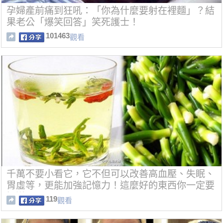
孕婦產前痛到狂吼：「你為什麼要射在裡麵」？結
果老公「爆笑回答」笑死護士！
101463
觀看
千萬不要小看它，它不但可以改善高血壓、失眠、
胃虛等，更能加強記憶力！這麼好的東西你一定要
知道！
119
觀看