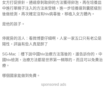
女方打促排針，通過穿刺取卵的方法獲得卵泡，再在培養皿
中進行單精子注入的方法來受精，進一步培養達到囊胚級別
後做檢測，再次確定沒有hiv病毒後，移植入女方體內。
是他的孩子。
停屍房的活人：看微博要仔細啊，人家一家五口只有老公是
陽性，評論有些人真是醉了
SG-Mac ：樓下說中國hiv治療方法落後的，誰告訴你的，中
國hiv檢測，治療方法都是世界第一梯隊的，而且可以免費治
療。
哪個國家能做到免費。
sponsored ads