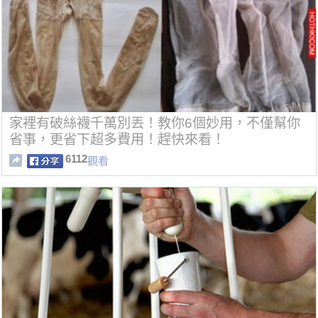
家裡有破絲襪千萬別丟！教你6個妙用，不僅幫你
省事，更省下超多費用！趕快來看！
6112
觀看