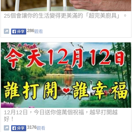
25個會讓你的生活變得更美滿的「超完美廚具」。
286
觀看
12月12日，今日送你億萬個祝福，越早打開越
好！
3176
觀看