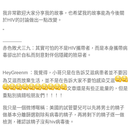
我非常歡迎大家分享我的故事，也希望我的故事能為今後關
於HIV的討論做出一點改變。
”
-------------
赤色敗犬三九：其實可怕的不是HIV攜帶者，而是本身攜帶病
毒卻出於自私而刻意對伴侶隱藏的險惡者。
HeyGreenm ：我覺得，小哥只是在告訴艾滋病患者並不要因
為艾滋而放棄生活，並不是在告訴大家不要怕感染艾滋
文章還是有些正能量的，但是
重點別搞錯啦朋友們！！！！
我只是一個微博暱稱：美國的試管嬰兒可以先將男士的精子
做基本分離篩選剔除有病毒的精子，再將剩下的精子逐一做
檢測，確認該精子沒有hiv病毒後。