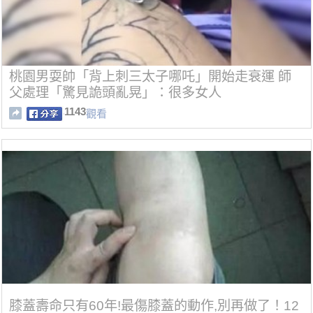
桃園男耍帥「背上刺三太子哪吒」開始走衰運 師
父處理「驚見詭頭亂晃」：很多女人
1143
觀看
膝蓋壽命只有60年!最傷膝蓋的動作,別再做了！12