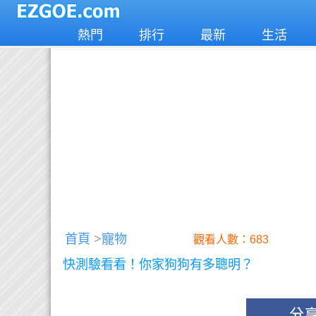
熱門
排行
最新
生活
首頁
>
寵物
觀看人數：683
快測驗看看！你家狗狗有多聰明？