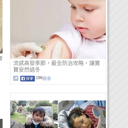
麼
流感高發季節，最全防治攻略，讓寶
寶安然過冬
196
觀看