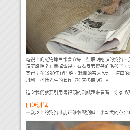
電視上的寵物節目常會介紹一些聰明絕頂的狗狗，
這麼聰明？」關掉電視，看看身旁傻笑的毛孩子，
其實早在1990年代開始，就開始有人設計一連串
丹利．柯倫先生的著作《狗有多聰明》。
這次我們就要引用書裡頭的測試題來看看，你家毛
開始測試
一歲以上的狗狗才能正確參與測試，小幼犬的心智