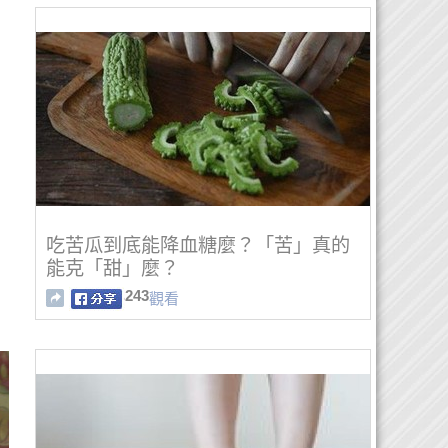
吃苦瓜到底能降血糖麼？「苦」真的
能克「甜」麼？
243
觀看