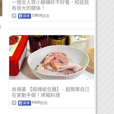
一個女人穿小腳褲好不好看，和這些
有很大的關係！
13816
觀看
牽
肯德基 【麻辣紙包雞】 - 超簡單自己
在家動手做！烤箱料理
5420
觀看