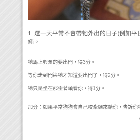
1. 選一天平常不會帶牠外出的日子
(例如平
繩。
牠馬上興奮的要出門，得3分。
等你走到門邊牠才知道要出門了，得2分。
牠只是坐在那歪著頭看你，得1分。
加分：如果平常狗狗會自己咬牽繩來給你，告訴你