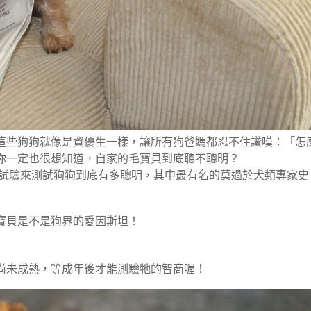
這些狗狗就像是資優生一樣，讓所有狗爸媽都忍不住讚嘆：「怎
你一定也很想知道，自家的毛寶貝到底聰不聰明？
的試驗來測試狗狗到底有多聰明，其中最有名的莫過於犬類專家史
寶貝是不是狗界的愛因斯坦！
尚未成熟，等成年後才能測驗牠的智商喔！