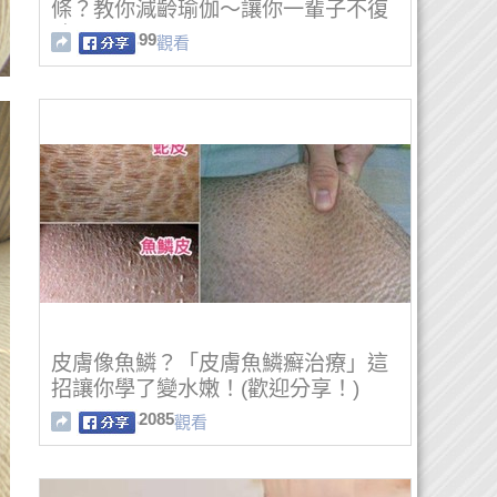
條？教你減齡瑜伽～讓你一輩子不復
胖！
99
觀看
皮膚像魚鱗？「皮膚魚鱗癬治療」這
招讓你學了變水嫩！(歡迎分享！)
2085
觀看