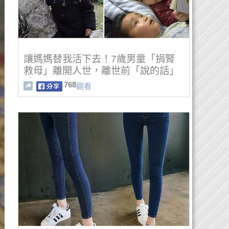
讓媽媽替我活下去！7歲男童「捐腎
救母」離開人世，離世前「說的話」
感動所有人...
768
觀看