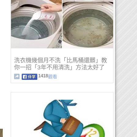
洗衣機幾個月不洗「比馬桶還髒」教
你一招「3年不用清洗」方法太好了
1418
觀看