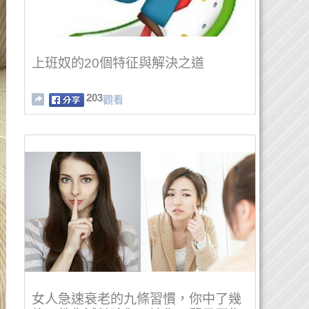
上班奴的20個特征與解決之道
203
觀看
女人急速衰老的九條習慣，你中了幾