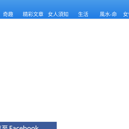
奇趣
精彩文章
女人須知
生活
風水-命
女
理