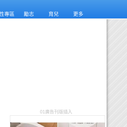
性專區
勵志
育兒
更多
01廣告刊版插入