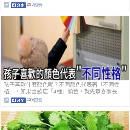
293
觀看
孩子喜歡什麼顏色呢？不同顏色代表著「不同性
格」，如果喜歡這「4種」顏色，就先恭喜家長
囉！
129
觀看