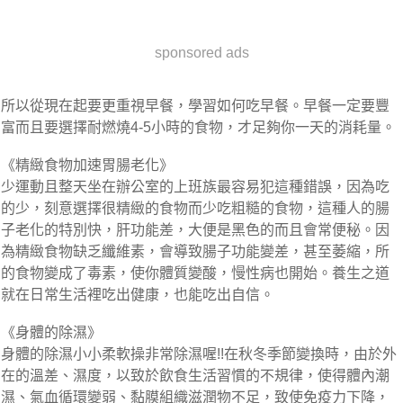
sponsored ads
所以從現在起要更重視早餐，學習如何吃早餐。早餐一定要豐
富而且要選擇耐燃燒4-5小時的食物，才足夠你一天的消耗量。
《精緻食物加速胃腸老化》
少運動且整天坐在辦公室的上班族最容易犯這種錯誤，因為吃
的少，刻意選擇很精緻的食物而少吃粗糙的食物，這種人的腸
子老化的特別快，肝功能差，大便是黑色的而且會常便秘。因
為精緻食物缺乏纖維素，會導致腸子功能變差，甚至萎縮，所
的食物變成了毒素，使你體質變酸，慢性病也開始。養生之道
就在日常生活裡吃出健康，也能吃出自信。
《身體的除濕》
身體的除濕小小柔軟操非常除濕喔!!在秋冬季節變換時，由於外
在的溫差、濕度，以致於飲食生活習慣的不規律，使得體內潮
濕、氣血循環變弱、黏膜組織滋潤物不足，致使免疫力下降，