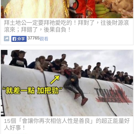
拜土地公一定要拜祂愛吃的！拜對了，往後財源滾
滾來；拜錯了，後果自負！
37765
觀看
15個「會讓你再次相信人性是善良」的超正能量好
人好事！