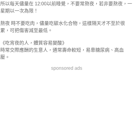
所以每天儘量在 12:00以前睡覺，不要常熬夜，若非要熬夜，一
星期以一次為限！
熬夜 時不要吃肉，儘量吃碳水化合物，這樣隔天才不至於很
累，可把傷害減至最低。
《吃宵夜的人，體質容易變酸》
時常交際應酬的生意人，通常壽命較短，易患糖尿病、高血
壓。
sponsored ads