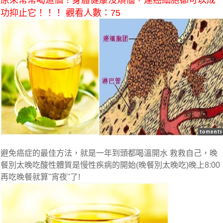
原來常常喝這個！身體健康沒煩惱，連癌細胞都可以成
功抑止它！！！ 觀看人數：75
避免癌症的最佳方法，就是一年到頭都喝溫開水 救救自己，晚
餐別太晚吃酸性體質是慢性疾病的開始(晚餐別太晚吃)晚上8:00
再吃晚餐就算''宵夜''了!