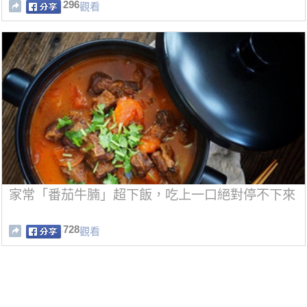
296
觀看
家常「番茄牛腩」超下飯，吃上一口絕對停不下來
728
觀看