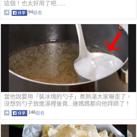
這個！也太好用了吧......
94
觀看
當他說要用「裝冰塊的勺子」煮熱湯大家嚇歪了，
沒想到勺子放進湯裡後竟...連媽媽都向他拜師了！
146
觀看