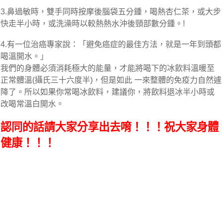
3.鼻過敏時，雙手同時按摩後腦袋五分鍾，喝熱杏仁茶，或大步
快走半小時，或洗澡時以較熱熱水沖後頸部數分鍾。!
4.有一位治癌專家說：「避免癌症的最佳方法，就是一年到頭都
喝溫開水。」
我們的身體必須消耗極大的能量，才能將喝下的冰飲料溫暖至
正常體溫(攝氏三十六度半)，但是如此 一來整體的免疫力自然遽
降了。所以如果你常喝冰飲料，建議你，將飲料退冰半小時或
改喝常溫白開水。
認同的話請大家分享出去唷！！！祝大家身體
健康！！！