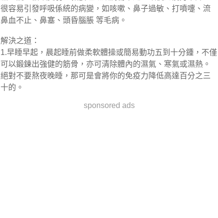
很容易引發呼吸係統的病變，如咳嗽、鼻子過敏、打噴嚏、流
鼻血不止、鼻塞、頭昏腦脹 等毛病。
解決之道：
1.早睡早起，晨起睡前做柔軟體操或簡易動功五到十分鍾，不僅
可以鍛鍊出強健的筋骨，亦可清除體內的濕氣、寒氣或濕熱。
絕對不要熬夜晚睡，那可是會將你的免疫力降低高達百分之三
十的。
sponsored ads