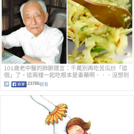
101歲老中醫的肺腑箴言：千萬別再吃苦瓜炒「這
個」了，這兩樣一起吃根本是毒藥啊．．．沒想到
這麼多年大家都在慢性自殺！
23785
觀看