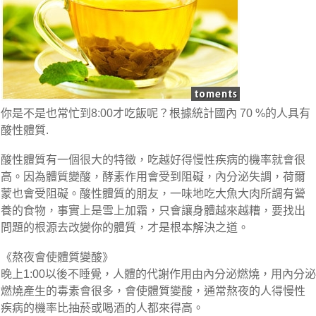
你是不是也常忙到8:00才吃飯呢？根據統計國內 70 %的人具有
酸性體質.
酸性體質有一個很大的特徵，吃越好得慢性疾病的機率就會很
高。因為體質變酸，酵素作用會受到阻礙，內分泌失調，荷爾
蒙也會受阻礙。酸性體質的朋友，一味地吃大魚大肉所謂有營
養的食物，事實上是雪上加霜，只會讓身體越來越糟，要找出
問題的根源去改變你的體質，才是根本解決之道。
《熬夜會使體質變酸》
晚上1:00以後不睡覺，人體的代謝作用由內分泌燃燒，用內分泌
燃燒產生的毒素會很多，會使體質變酸，通常熬夜的人得慢性
疾病的機率比抽菸或喝酒的人都來得高。