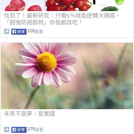
找到了！最新研究：只需5％就能逆轉大腸癌，
「超強防癌穀物」你我都該吃！
119
觀看
未來不是夢，是實踐
175
觀看