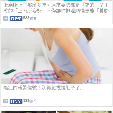
上廁所上了那麼多年，原來姿勢都是「錯的」？正
確的「上廁所姿勢」不僅讓你排泄順暢更能「養膀
胱」！
583
觀看
癌症的報警信號！別再忽視拉肚子了...
131
觀看