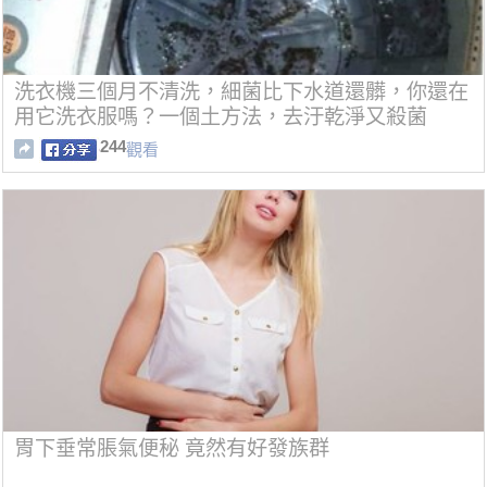
洗衣機三個月不清洗，細菌比下水道還髒，你還在
用它洗衣服嗎？一個土方法，去汙乾淨又殺菌
244
觀看
胃下垂常脹氣便秘 竟然有好發族群