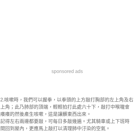
sponsored ads
2.咳嗽時，我們可以握拳，以拳頭的上方敲打胸部的左上角及右
上角；此乃肺部的頂端，輕輕拍打此處六十下，敲打中喉嚨會
癢癢的然後產生咳嗽，這是讓髒東西出來。
記得左右兩邊都要敲，可每日多敲幾遍。尤其騎車或上下班時
間回到屋內，更應馬上敲打以清理肺中汙染的空氣。