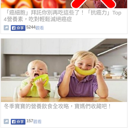
「癌細胞」拜託你別再吃這些了！「抗癌力」Top
4營養素，吃對輕鬆滅絕癌症
5244
觀看
冬季寶寶的營養飲食全攻略，寶媽們收藏吧！
157
觀看