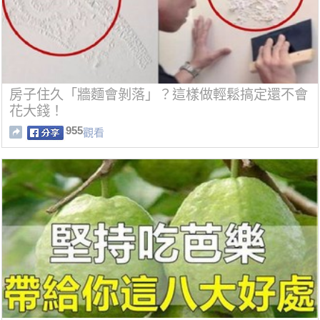
房子住久「牆麵會剝落」？這樣做輕鬆搞定還不會
花大錢！
955
觀看