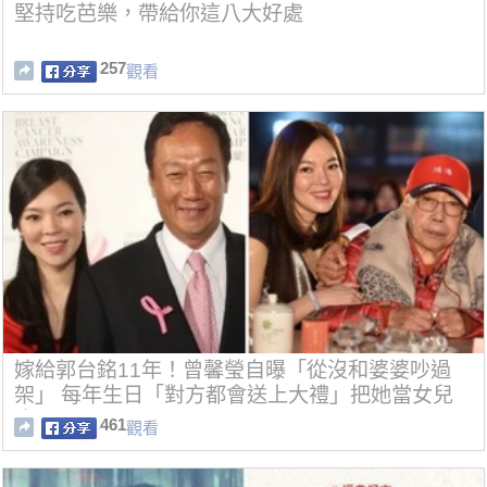
堅持吃芭樂，帶給你這八大好處
257
觀看
嫁給郭台銘11年！曾馨瑩自曝「從沒和婆婆吵過
架」 每年生日「對方都會送上大禮」把她當女兒
疼
461
觀看