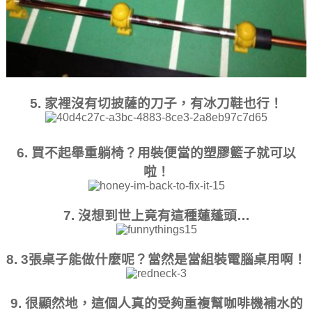
5. 家裡沒有切披薩的刀子，有冰刀鞋也行！
6. 買不起舉重躺椅？用裝便當的塑膠籃子就可以
啦！
7. 沒想到世上竟有這種蓮蓬頭…
8. 3張桌子能做什麼呢？當然是當組裝電腦桌用啊！
9. 很顯然地，這個人真的受夠重複幫咖啡機補水的