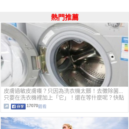
熱門推薦
皮膚過敏皮膚癢？只因為洗衣機太髒！去黴除菌...
只要在洗衣機裡加上「它」！還在等什麼呢？快點
告訴媽媽！
17070
觀看