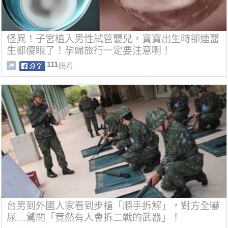
怪異！子宮植入男性試管嬰兒，寶寶出生時卻連醫
生都傻眼了！孕婦旅行一定要注意啊！
111
觀看
台男到外國人家看到步槍「順手拆解」，對方全嚇
尿…驚問「竟然有人會拆二戰的武器」！