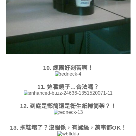
10. 練團好刻苦啊！
11. 這種鏡子…合法嗎？
12. 到底是郵筒還是衛生紙捲筒架？！
13. 拖鞋壞了？沒關係，有螺絲，萬事都OK！