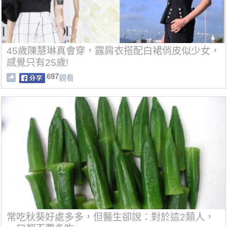
45歲陳慧琳真會穿，露肩衣搭配白裙俏皮似少女，
感覺只有25歲!
697
觀看
常吃秋葵好處多多，但醫生卻說：對於這2類人，