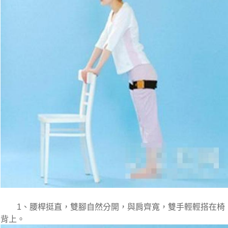
　　1、腰桿挺直，雙腳自然分開，與肩齊寬，雙手輕輕搭在椅
背上。