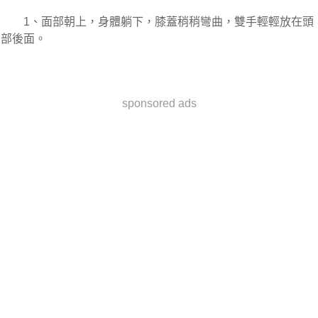
　　1、面部朝上，身體躺下，膝蓋稍稍彎曲，雙手輕輕放在頭
部後面。
sponsored ads