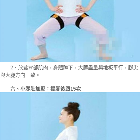
　　2、放鬆背部肌肉，身體蹲下，大腿盡量與地板平行，腳尖
與大腿方向一致。
六、小腿肚加壓：提腳後跟15次