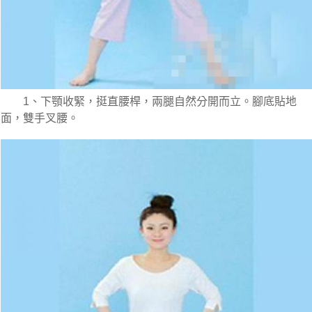
　　1、下顎收緊，挺直腰桿，兩腿自然分開而立。腳底貼地
面，雙手叉腰。