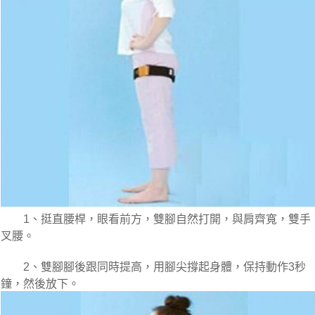
　　1、挺直腰桿，眼看前方，雙腳自然打開，與肩齊寬，雙手
叉腰。
　　2、雙腳腳後跟同時提高，用腳尖撐起身體，保持動作3秒
鐘，然後放下。