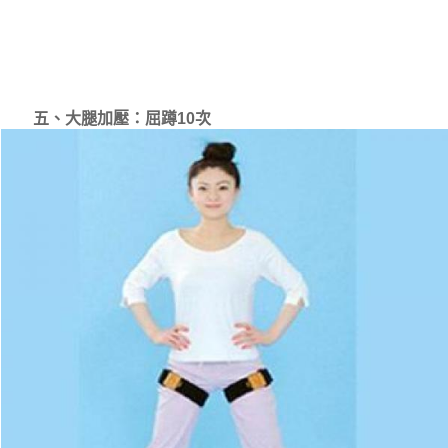
五、大腿加壓：屈蹲10次