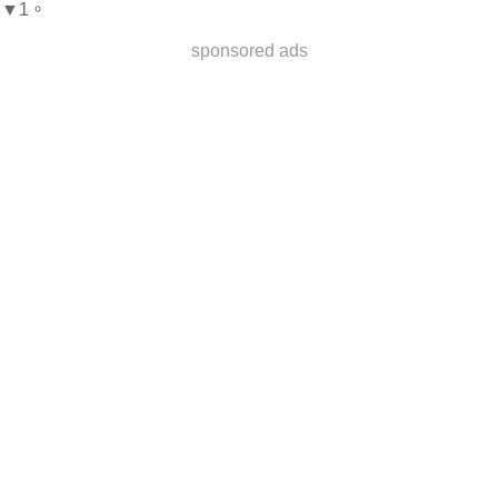
▼1。
sponsored ads