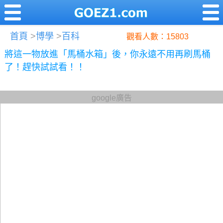
首頁
>
博學
>
百科
觀看人數：15803
將這一物放進「馬桶水箱」後，你永遠不用再刷馬桶
了！趕快試試看！！
google廣告