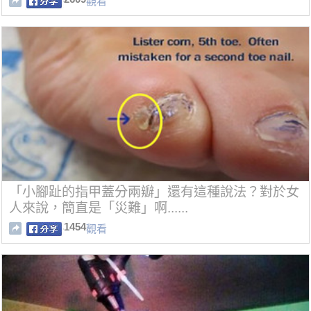
觀看
「小腳趾的指甲蓋分兩瓣」還有這種說法？對於女
人來說，簡直是「災難」啊......
1454
觀看