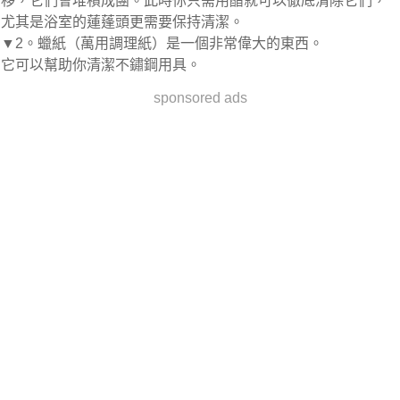
移，它們會堆積成團。此時你只需用醋就可以徹底清除它們，
尤其是浴室的蓮蓬頭更需要保持清潔。
▼2。蠟紙（萬用調理紙）是一個非常偉大的東西。
它可以幫助你清潔不鏽鋼用具。
sponsored ads