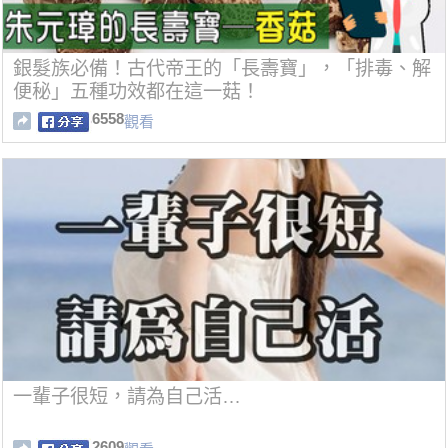
銀髮族必備！古代帝王的「長壽寶」，「排毒、解
便秘」五種功效都在這一菇！
6558
觀看
一輩子很短，請為自己活…
2609