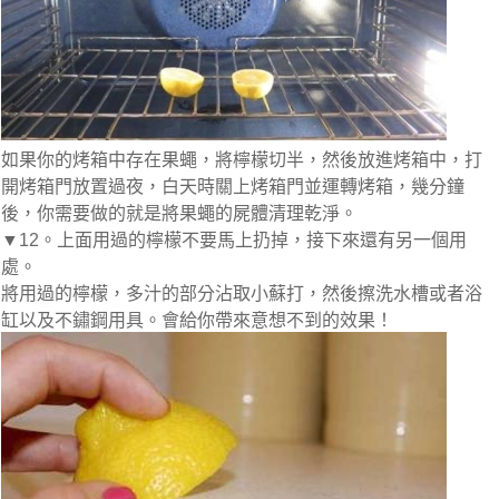
如果你的烤箱中存在果蠅，將檸檬切半，然後放進烤箱中，打
開烤箱門放置過夜，白天時關上烤箱門並運轉烤箱，幾分鐘
後，你需要做的就是將果蠅的屍體清理乾淨。
▼12。上面用過的檸檬不要馬上扔掉，接下來還有另一個用
處。
將用過的檸檬，多汁的部分沾取小蘇打，然後擦洗水槽或者浴
缸以及不鏽鋼用具。會給你帶來意想不到的效果！