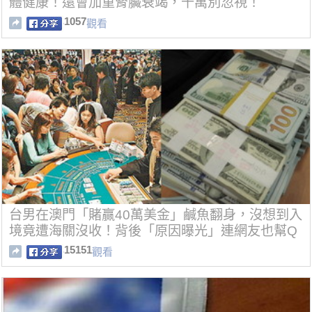
體健康！還會加重腎臟衰竭，千萬別忽視！
1057
觀看
台男在澳門「賭贏40萬美金」鹹魚翻身，沒想到入
境竟遭海關沒收！背後「原因曝光」連網友也幫Q
Q
15151
觀看