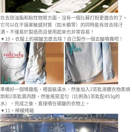
在去除油脂和粘性物質方面，沒有一個比蘇打粉更適合的了。
它可以在不損害敏感材質（如木櫥等）的同時能有效去除汙
漬。不僅易於製造而且使用起來也非常容易！
▼10。衣服上的褶皺怎麼去除？自己製作一個去皺噴霧吧！
準備好一個噴霧瓶，裡面裝滿水，然後加入2茶匙液體衣物柔順
劑和2茶匙異丙醇，然後搖晃混勻（比例為1茶匙配453g的
水），完成之後，直接噴在褶皺的衣物上。
▼11。檸檬烤箱