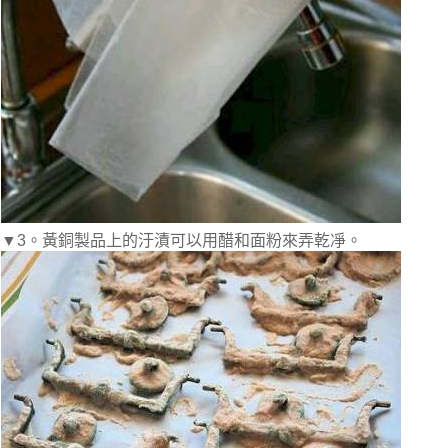
▼3。黃銅製品上的汙漬可以用醋和面粉來弄乾凈。