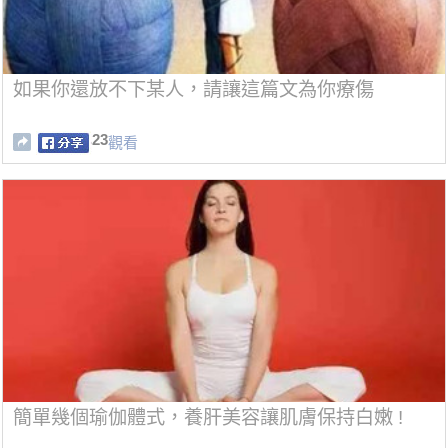
如果你還放不下某人，請讓這篇文為你療傷
23
觀看
簡單幾個瑜伽體式，養肝美容讓肌膚保持白嫩 !