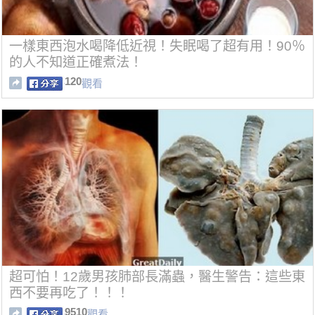
一樣東西泡水喝降低近視！失眠喝了超有用！90％
的人不知道正確煮法！
120
觀看
超可怕！12歲男孩肺部長滿蟲，醫生警告：這些東
西不要再吃了！！！
9510
觀看