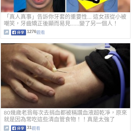
「真人真事」告訴你牙套的重要性... 這女孩從小被
嘲笑，牙齒矯正後顯而易見......變了另一個人！
1276
觀看
80幾歲老翁每次去捐血都被稱讚血液超乾凈，原來
就是因為常吃這些清血管食物！！真是太強了
31
觀看