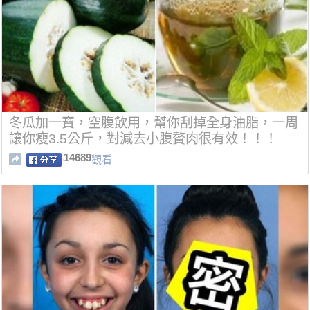
冬瓜加一寶，空腹飲用，幫你刮掉全身油脂，一周
讓你瘦3.5公斤，對減去小腹贅肉很有效！！！
14689
觀看