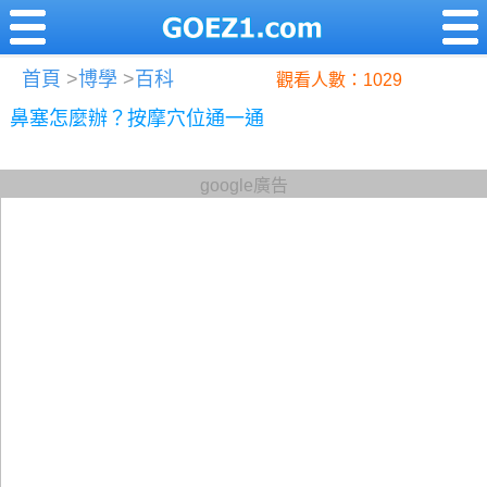
首頁
>
博學
>
百科
觀看人數：1029
鼻塞怎麼辦？按摩穴位通一通
google廣告