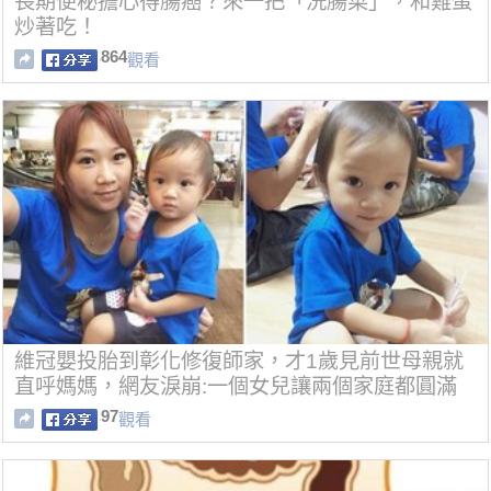
長期便秘擔心得腸癌？來一把「洗腸菜」，和雞蛋
炒著吃！
864
觀看
維冠嬰投胎到彰化修復師家，才1歲見前世母親就
直呼媽媽，網友淚崩:一個女兒讓兩個家庭都圓滿
97
觀看