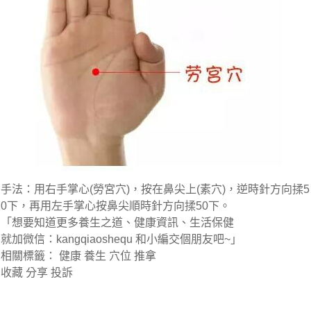
手法：用右手掌心(勞宮穴)，按在鼻尖上(素穴)，逆時針方向揉5
0下，再用左手掌心按鼻尖順時針方向揉50下。
「想要知道更多養生之道、健康資訊、生活保健
就加微信：kangqiaoshequ 和小編交個朋友吧~」
相關標籤：
健康 養生 穴位 推拿
收藏 分享 投訴