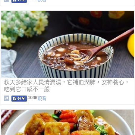
秋天多給家人煲清潤湯，它補血潤肺，安神養心，
吃到它口感不一般
1046
觀看