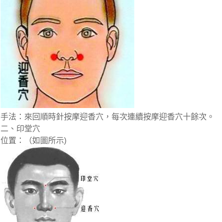
手法：來回順時針按摩迎香穴，每次連續按摩迎香穴十餘次。
二、印堂穴
位置：（如圖所示)