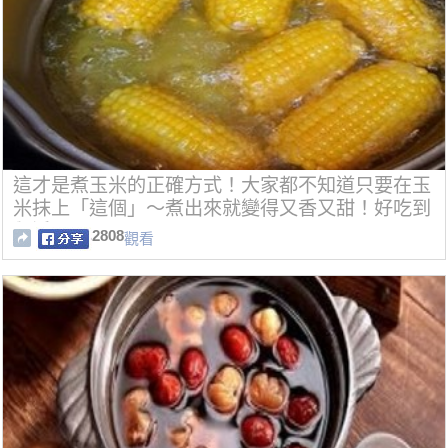
這才是煮玉米的正確方式！大家都不知道只要在玉
米抹上「這個」～煮出來就變得又香又甜！好吃到
飆淚！
2808
觀看