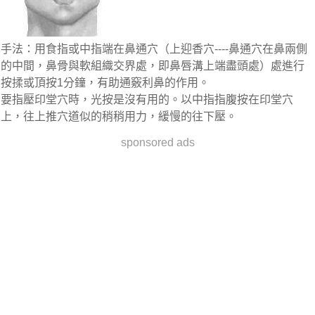
手法：用食指或中指端在鼻通穴（上迎香穴----鼻通穴在鼻兩側
的中間，鼻骨與軟組織交界處，即鼻唇溝上端盡頭處）處進行
按揉或頂按1分鐘，有助通竅利鼻的作用。
要指壓印堂穴時，光按是沒有用的。以中指指腹按在印堂穴
上，往上推穴道似的稍稍用力，緩慢的往下壓。
sponsored ads