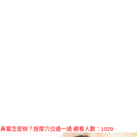
鼻塞怎麼辦？按摩穴位通一通 觀看人數：1029