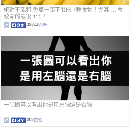
絕對不能和 香蕉一起下肚的 7種食物！尤其…. 會
致命的最後 1個！
39012
觀看
一張圖可以看出你是用左腦還是右腦
208
觀看