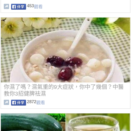
453
觀看
你濕了嗎？濕氣重的9大症狀，你中了幾個？中醫
教你3招健脾祛濕
2872
觀看