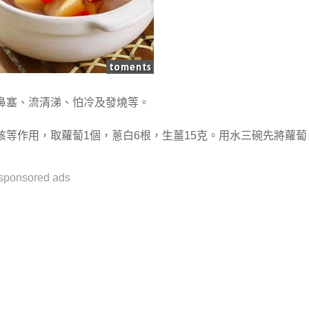
鼻塞、流清涕、怕冷及發燒等。
等作用，取蘿蔔1個，蔥白6根，生薑15克。用水三碗先將蘿蔔
sponsored ads