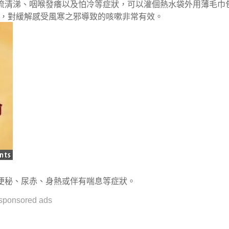
流清涕、咽喉發癢以及怕冷等症狀，可以灌個熱水袋外用薄毛巾
穴，對緩解感受風寒之邪導致的咳嗽非常有效。
便秘、尿赤、身熱或伴有喘息等症狀。
sponsored ads