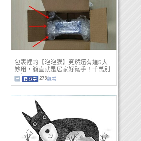
包裹裡的【泡泡膜】竟然還有這5大
妙用，簡直就是居家好幫手！千萬別
再扔了...
273
觀看