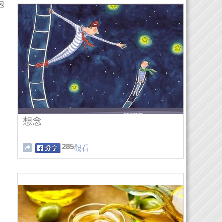
包
想念
285
觀看