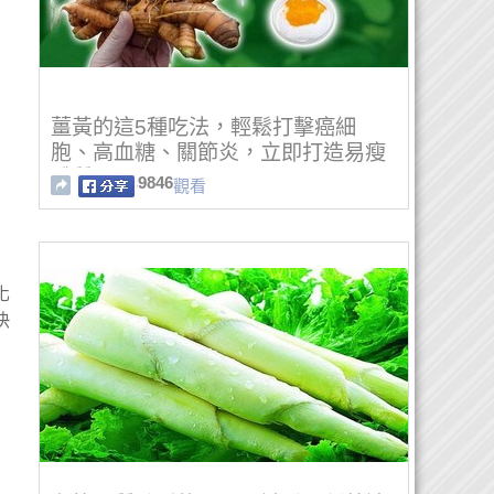
薑黃的這5種吃法，輕鬆打擊癌細
胞、高血糖、關節炎，立即打造易瘦
體質！
9846
觀看
化
快