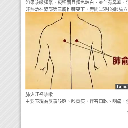
如果咳嗽頻繁，痰稀而且顏色較白，並伴有鼻塞、
好熱敷在背部第三胸椎棘突下，旁開1.5吋的肺腧
肺火旺盛咳嗽
主要表現為反覆咳嗽、咳黃痰，伴有口乾、咽痛、