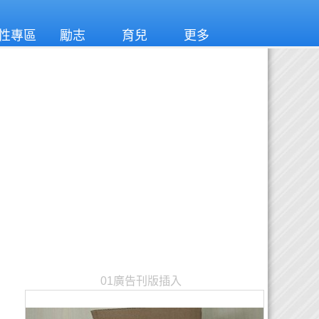
性專區
勵志
育兒
更多
01廣告刊版插入