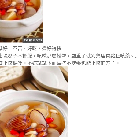
藥好！不苦、好吃，還好得快！
出現嗓子不舒服，咳嗽那麼幾聲，嚴重了就到藥店買點止咳藥。
種止咳糖漿。不妨試試下面這些不吃藥也能止咳的方子。