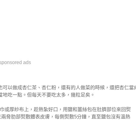
sponsored ads
也可以做成杏仁茶、杏仁粉，還有的人做菜的時候，還把杏仁當
當地吃一點。但每天不要吃太多，幾粒足矣。
乾毛巾或厚紗布上，趁熱紮好口，用鹽和薑絲包在肚臍部位來回熨
在兩脅肋部熨敷體表皮膚，每側熨敷5分鐘，直至鹽包沒有溫熱