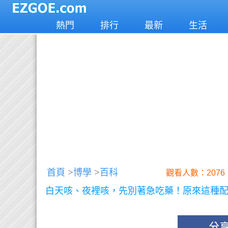
熱門
排行
最新
生活
首頁
>
博學
>
百科
觀看人數：2076
白天咳、夜裡咳，先別著急吃藥！原來這種