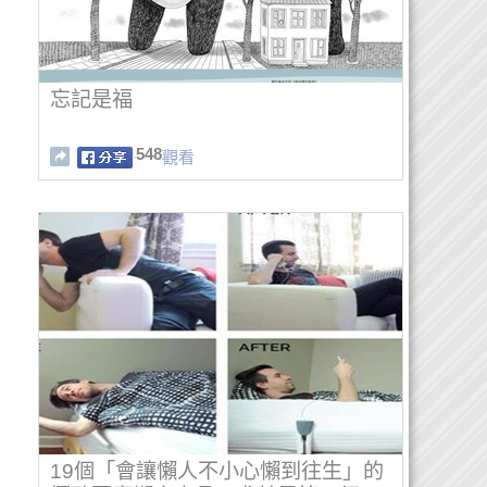
忘記是福
548
觀看
19個「會讓懶人不小心懶到往生」的