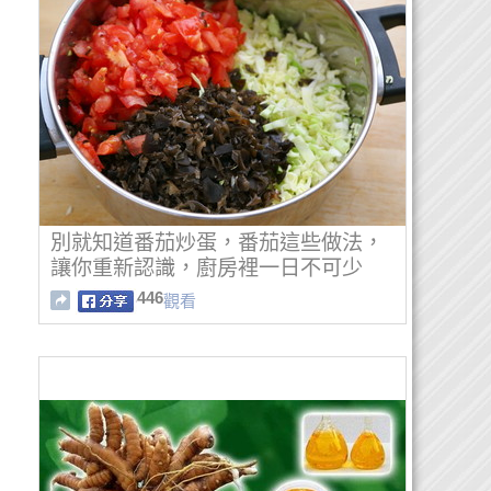
別就知道番茄炒蛋，番茄這些做法，
讓你重新認識，廚房裡一日不可少
446
觀看