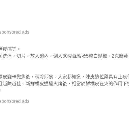
sponsored ads
倦痠痛等。
洗淨，切片，放入碗內，倒入30克蜂蜜及5粒白鬍椒、2克麻黃
橘皮變幹微焦後，稍冷即食。大家都知道，陳皮這位藥具有止痰
且越陳越佳。新鮮橘皮通過火烤後，相當於鮮橘皮在火的作用下
。
sponsored ads