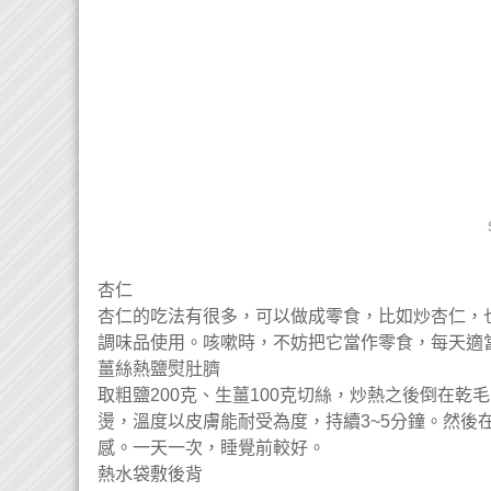
杏仁
杏仁的吃法有很多，可以做成零食，比如炒杏仁，
調味品使用。咳嗽時，不妨把它當作零食，每天適
薑絲熱鹽熨肚臍
取粗鹽200克、生薑100克切絲，炒熱之後倒在
燙，溫度以皮膚能耐受為度，持續3~5分鐘。然後
感。一天一次，睡覺前較好。
熱水袋敷後背