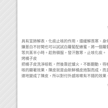
具有宣肺解表，化痰止咳的作用，還緩解畏寒、身
嫌蔥白不好聞也可以試試白蘿蔔配蜂蜜，將一個蘿蔔
等共蒸半小時。趁熱頓服，發汗散寒，止咳化痰。
烤橘子皮
把橘子皮洗淨晾乾，然後靠近爐火，不斷翻動，待
咳的顯著效果，陳皮就是由新鮮橘皮炮製而成，而
速地變成了陳皮，所以對付外感咳嗽有不錯的效果