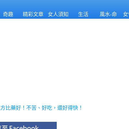
奇趣
精彩文章
女人須知
生活
風水-命
女
理
配方比藥好！不苦、好吃，還好得快！