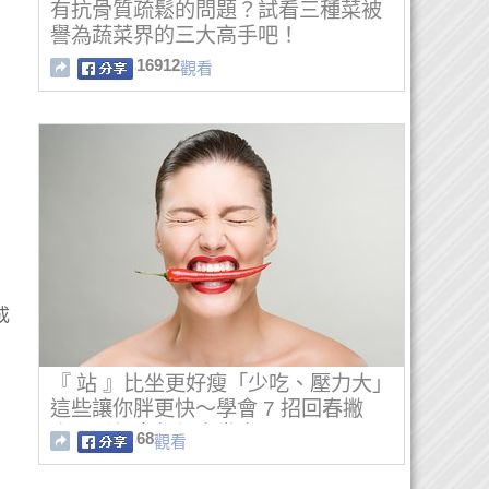
有抗骨質疏鬆的問題？試看三種菜被
譽為蔬菜界的三大高手吧！
16912
觀看
成
『 站 』比坐更好瘦「少吃、壓力大」
這些讓你胖更快～學會 7 招回春撇
步，看起來年輕十幾歲！
68
觀看