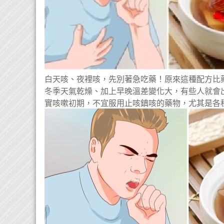
白天咳、夜裡咳，先別著急吃藥！原來這種配方比
冬季天氣乾燥、加上早晚溫差變化大，有些人就會
實咳嗽初期，不宜服用止咳鎮咳的藥物，尤其是各