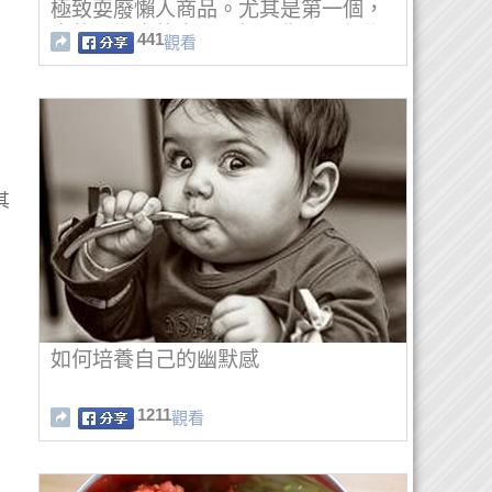
極致耍廢懶人商品。尤其是第一個，
真的是懶人的寶貝，如果你是一個懶
441
觀看
人，那麼就一定要看！
其
如何培養自己的幽默感
1211
觀看