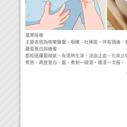
風寒咳嗽
主要表現為咳嗽聲重、咽癢、吐稀痰，伴有頭痛、
蘿蔔蔥白與蜂蜜
都知道蘿蔔順氣，有清熱生津，涼血止血，化痰止咳
煮熟，再放蔥白、薑，煮剩一碗湯，連渣一次服。