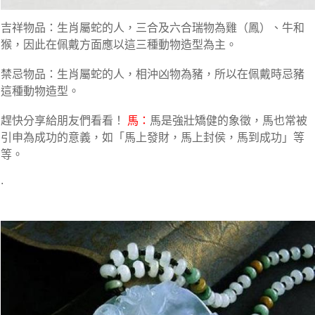
吉祥物品：生肖屬蛇的人，三合及六合瑞物為雞（鳳）、牛和
猴，因此在佩戴方面應以這三種動物造型為主。
禁忌物品：生肖屬蛇的人，相沖凶物為豬，所以在佩戴時忌豬
這種動物造型。
趕快分享給朋友們看看！
馬：
馬是強壯矯健的象徵，馬也常被
引申為成功的意義，如「馬上發財，馬上封侯，馬到成功」等
等。
.