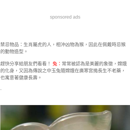
sponsored ads
禁忌物品：生肖屬虎的人，相沖凶物為猴，因此在佩戴時忌猴
的動物造型。
趕快分享給朋友們看看！
兔：
常常被認為是美麗的象徵，嫦娥
的化身，又因為傳說之中玉兔隨嫦娥在廣寒宮搗長生不老藥，
也寓意著健康長壽。
.