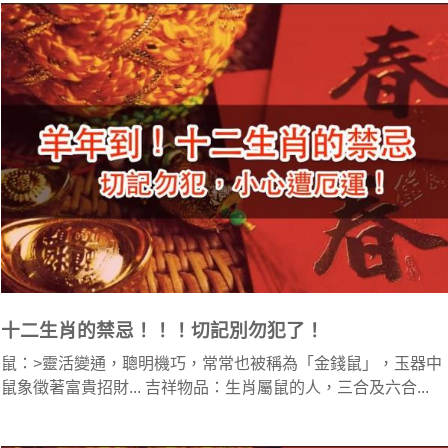
十二生肖的禁忌！！！切記別勿犯了！
鼠：>靈活變通，聰明機巧，常常也被稱為「金錢鼠」，玉器中
鼠象徵著富貴招財... 吉祥物品：生肖屬鼠的人，三合及六合...