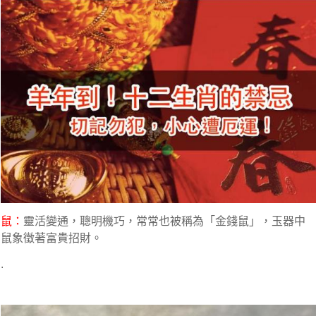
鼠：
靈活變通，聰明機巧，常常也被稱為「金錢鼠」，玉器中
鼠象徵著富貴招財。
.