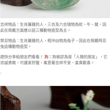
吉祥物品：生肖屬雞的人，三合及六合瑞物為蛇、牛、龍，因
此在佩戴方面應以這三種動物造型為主。
禁忌物品：生肖屬雞的人，相沖凶物為兔子，因此在佩戴時忌
兔這種動物造型。
趕快分享給朋友們看看！
狗：
狗被認為是「人類的朋友」，它
忠誠勇敢，可護家狩獵，寓意著吉祥平安、富貴歡喜。
.