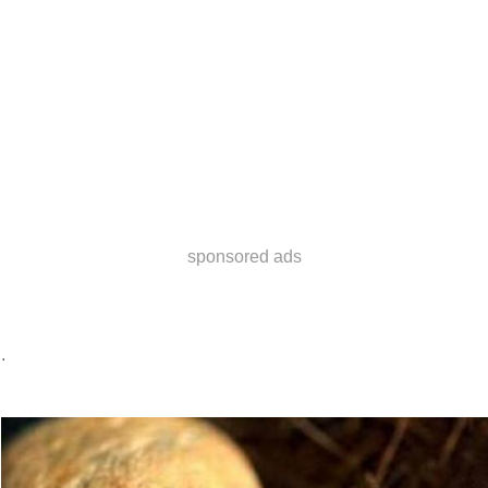
sponsored ads
.