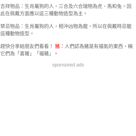
吉祥物品：生肖屬狗的人，三合及六合瑞物為虎、馬和兔，因
此在佩戴方面應以這三種動物造型為主。
禁忌物品：生肖屬狗的人，相沖凶物為龍，所以在佩戴時忌龍
這種動物造型。
趕快分享給朋友們看看！
豬：
人們認為豬是有福氣的東西，稱
它們為「喜豬」「福豬」。
sponsored ads