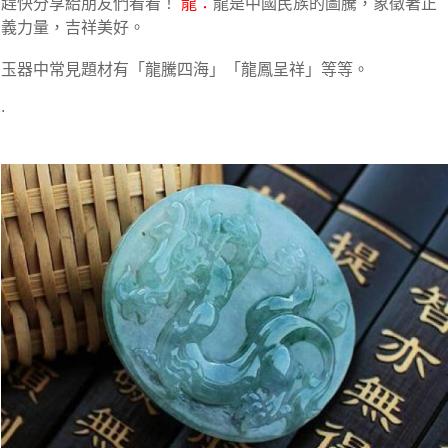
趕快分享給朋友們看看！
龍：
龍是中國民族的圖騰，象徵著正
義力量，吉祥美好。
玉器中常見題材有「龍騰四海」「龍鳳呈祥」等等。
.