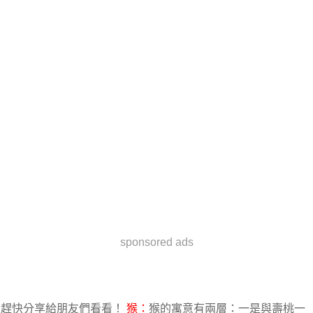
sponsored ads
趕快分享給朋友們看看！
猴：
猴的寓意有兩層：一是與壽桃一