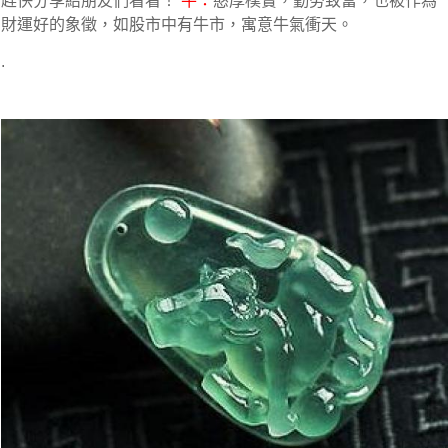
趕快分享給朋友們看看！
牛：
憨厚樸實，勤勞致富，也被作為
財運好的象徵，如股市中有牛市，寓意牛氣衝天。
.