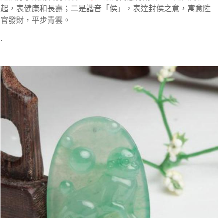
起，表健康和長壽；二是諧音「侯」，表達封侯之意，寓意陞
官發財，平步青雲。
.