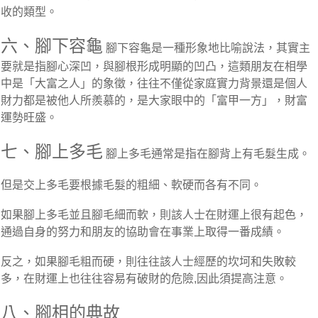
收的類型。
六、腳下容龜
腳下容龜是一種形象地比喻說法，其實主
要就是指腳心深凹，與腳根形成明顯的凹凸，這類朋友在相學
中是「大富之人」的象徵，往往不僅從家庭實力背景還是個人
財力都是被他人所羨慕的，是大家眼中的「富甲一方」，財富
運勢旺盛。
七、腳上多毛
腳上多毛通常是指在腳背上有毛髮生成。
但是交上多毛要根據毛髮的粗細、軟硬而各有不同。
如果腳上多毛並且腳毛細而軟，則該人士在財運上很有起色，
通過自身的努力和朋友的協助會在事業上取得一番成績。
反之，如果腳毛粗而硬，則往往該人士經歷的坎坷和失敗較
多，在財運上也往往容易有破財的危險,因此須提高注意。
八、腳相的典故