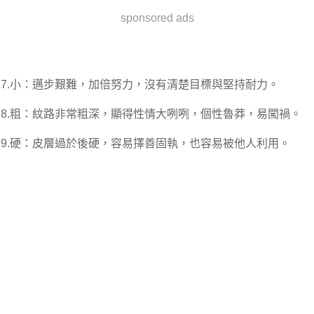
sponsored ads
7.小：邁步艱難，加倍努力，沒有清楚目標與堅持耐力。
8.粗：紋路非常粗深，顯得性情大咧咧，個性魯莽，易闖禍。
9.硬：皮層過於後硬，容易擇善固執，也容易被他人利用。