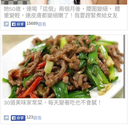
她50歲，連喝「這個」兩個月後，腰圍變細， 體
重變輕，連皮膚都變細嫩了！我要趕緊煮給女友
喝！
15689
觀看
30道美味家常菜，每天變著吃也不會膩！
123
觀看