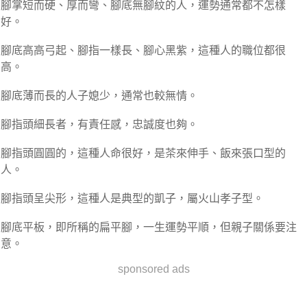
腳掌短而硬、厚而彎、腳底無腳紋的人，運勢通常都不怎樣
好。
腳底高高弓起、腳指一樣長、腳心黑紫，這種人的職位都很
高。
腳底薄而長的人子媳少，通常也較無情。
腳指頭細長者，有責任感，忠誠度也夠。
腳指頭圓圓的，這種人命很好，是茶來伸手、飯來張口型的
人。
腳指頭呈尖形，這種人是典型的凱子，屬火山孝子型。
腳底平板，即所稱的扁平腳，一生運勢平順，但親子關係要注
意。
sponsored ads