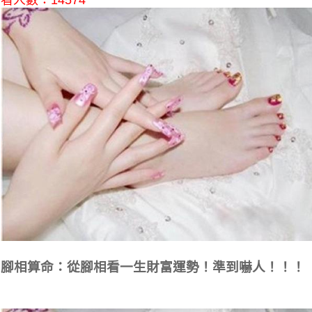
看人數：14574
腳相算命：從腳相看一生財富運勢！準到嚇人！！！