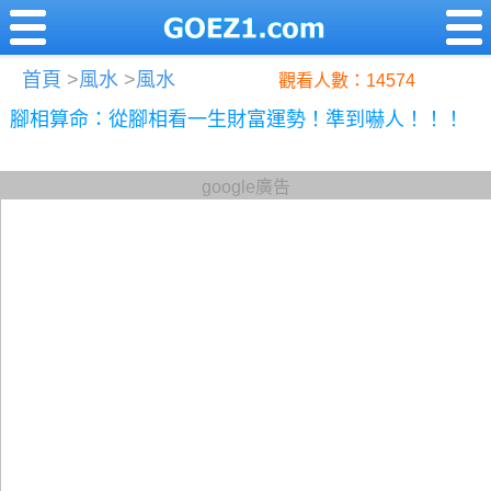
首頁
>
風水
>
風水
觀看人數：14574
腳相算命：從腳相看一生財富運勢！準到嚇人！！！
google廣告