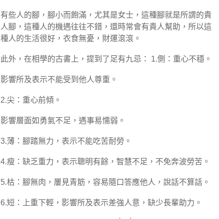
有些人的腳，腳小而飽滿，尤其是女士，這種腳就是所謂的貴
人腳，這種人的機遇往往不錯，還時常會有貴人幫助，所以這
種人的生活很好，衣食無憂，財運滾滾。
此外，在相學的古書上，提到了足有九忌： 1.側：重心不穩。
影響所及表示不能受到他人尊重。
2.尖：重心前傾。
影響層面如勇氣不足，遇事易懦弱。
3.薄：腳踏無力，表示不能吃苦耐勞。
4.瘦：缺乏重力，表示聰明有餘，智慧不足，不免奔波勞苦。
5.枯：腳無肉，屢見青筋，容易隨口答應他人，說話不算話。
6.短：上重下輕，影響所及表示差強人意，缺少長輩助力。