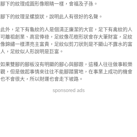
腳下的紋理成圓形像眼睛一樣，會福及子孫。
腳下的紋理呈螺旋狀，說明此人有很好的名聲。
此外，足下有龜紋的人是個清正廉潔的大官，足下有禽紋的人
可離祖創業、高官俸祿，足紋像花樹形狀會存大筆財富，足紋
像錦繡一樣漂亮主富貴，足紋似剪刀狀則是不顯山不露水的富
人，足紋似人形說明是巨富。
如果雙腳的腳板沒有明顯的腳心與腳跟，這種人往往做事較樂
觀，但是做起事情來往往不能腳踏實地，在事業上成功的機會
也不會很大，所以財運也會走下坡路。
sponsored ads