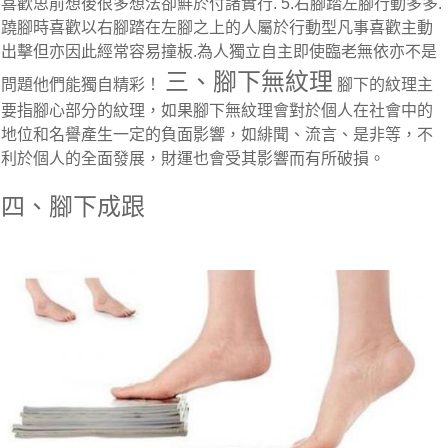
喜歡思前想後很多想法卻鮮於付諸實行. 5.右腳踏左腳行動多多.
蹺腳時喜歡以右腳踏在左腳之上的人屬於行動型凡事喜歡主動
出擊但亦因此經常容易撞板.為人獨立自主即使臨老無依亦不是
三、腳下無紋理
問題他們能獨自精彩！
腳下的紋理主
要指腳心部分的紋理，如果腳下無紋理會對於個人在社會中的
地位和名譽產生一定的負面影響，如緋聞、流言、是非等，不
利於個人的全面發展，財運也會受其影響而有所破損。
四、腳下成跟