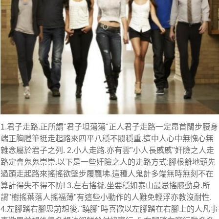
1.君子走路.正所謂"君子坦蕩蕩"正人君子走路一定昂首闊步腰身
端正胸膛筆挺走起路來四平八穩不閥穩重.這中人心中無愧心無
雜念屬於君子之列. 2.小人走路.亦有雲"小人長慼慼"奸險之人走
路定會鬼鬼崇崇.以下是一些奸險之人的走路方式:腳根離地頭先
過頭走起路來搖搖欲墜步履飄坲.這種人鬼計多端無時無刻不在
算計得失不得不防! 3.左右搖擺.坐要穩如泰山最忌搖膝動身.所
謂"樹搖葉落人搖福薄"有這些小動作的人難免輕浮亦教沒耐性.
4.左腳踏右腳思前想後."蹺腳"時喜歡以左腳踏在右腳上的人凡事