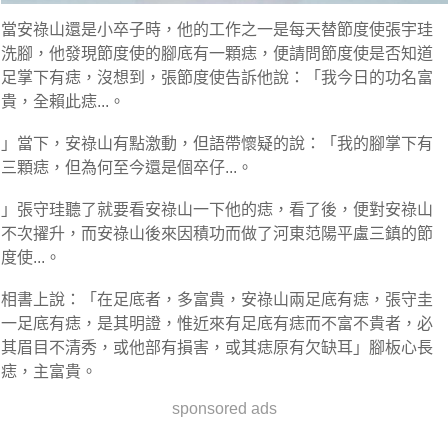
當安祿山還是小卒子時，他的工作之一是每天替節度使張宇珪
洗腳，他發現節度使的腳底有一顆痣，便請問節度使是否知道
足掌下有痣，沒想到，張節度使告訴他說：「我今日的功名富
貴，全賴此痣...。
」當下，安祿山有點激動，但語帶懷疑的說：「我的腳掌下有
三顆痣，但為何至今還是個卒仔...。
」張守珪聽了就要看安祿山一下他的痣，看了後，便對安祿山
不次擢升，而安祿山後來因積功而做了河東范陽平盧三鎮的節
度使...。
相書上說：「在足底者，多富貴，安祿山兩足底有痣，張守圭
一足底有痣，是其明證，惟近來有足底有痣而不富不貴者，必
其眉目不清秀，或他部有損害，或其痣原有欠缺耳」腳板心長
痣，主富貴。
sponsored ads