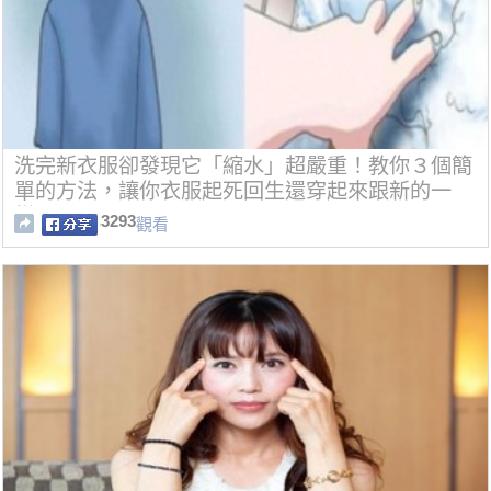
洗完新衣服卻發現它「縮水」超嚴重！教你３個簡
單的方法，讓你衣服起死回生還穿起來跟新的一
樣！
3293
觀看