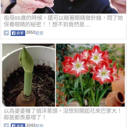
祖母86歲的時候，還可以瞇著眼睛做針線，問了她
保養眼睛的秘密！！想不到竟然是....
2653
觀看
以為婆婆種了個洋蔥頭，沒想到開起花來巴掌大！
鄰居都羨慕壞了！
1043
觀看