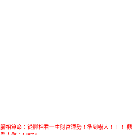
腳相算命：從腳相看一生財富運勢！準到嚇人！！！ 觀