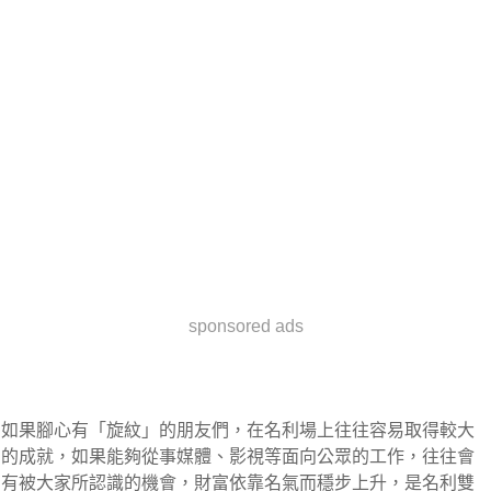
sponsored ads
如果腳心有「旋紋」的朋友們，在名利場上往往容易取得較大
的成就，如果能夠從事媒體、影視等面向公眾的工作，往往會
有被大家所認識的機會，財富依靠名氣而穩步上升，是名利雙