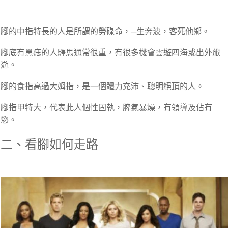
腳的中指特長的人是所謂的勞碌命，─生奔波，客死他鄉。
腳底有黑痣的人驛馬通常很重，有很多機會雲遊四海或出外旅
遊。
腳的食指高過大姆指，是一個體力充沛、聰明絕頂的人。
腳指甲特大，代表此人個性固執，脾氣暴燥，有領導及佔有
慾。
二、看腳如何走路