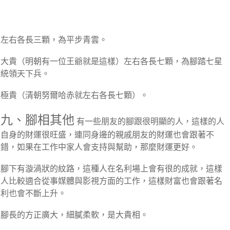
左右各長三顆，為平步青雲。
大貴（明朝有一位王爺就是這樣）左右各長七顆，為腳踏七星
統領天下兵。
極貴（清朝努爾哈赤就左右各長七顆）。
九、腳相其他
有一些朋友的腳跟很明顯的人，這樣的人
自身的財運很旺盛，連同身邊的親戚朋友的財運也會跟著不
錯，如果在工作中家人會支持與幫助，那麼財運更好。
腳下有漩渦狀的紋路，這種人在名利場上會有很的成就，這樣
人比較適合從事媒體與影視方面的工作，這樣財富也會跟著名
利也會不斷上升。
腳長的方正廣大，細膩柔軟，是大貴相。