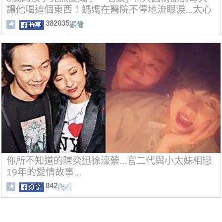
讓他喝這個東西！媽媽在醫院不停地流眼淚...太心
痛了！
382035
觀看
你所不知道的陳奕迅徐濠縈...官二代與小太妹相戀
19年的愛情故事...
842
觀看