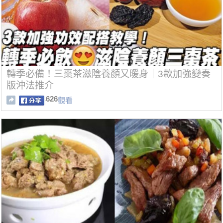
轉季必備！三棗茶滋陰養顏又暖身｜3款加強變奏
版沖法推介
626
觀看