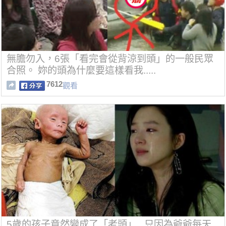
無膽勿入，6張「看完會從背涼到頭」的一般民眾
合照。 妳的頭為什麼要這樣看我.....
7612
觀看
5歲的孩子竟然變成了「老頭」...只因為爺爺每天