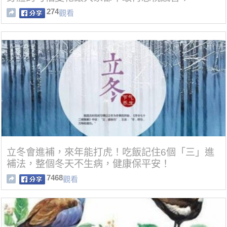
274
觀看
立冬會進補，來年能打虎！吃飯記住6個「三」進
補法，整個冬天不生病，健康保平安！
7468
觀看