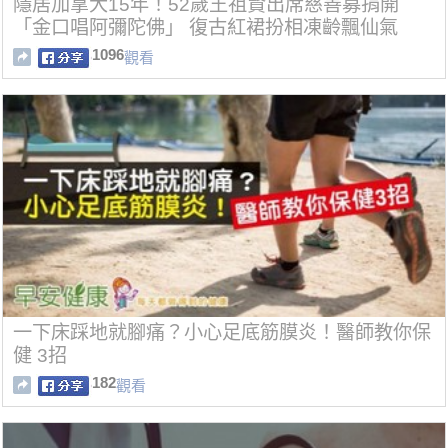
隱居加拿大15年！52歲王祖賢出席慈善募捐開
「金口唱阿彌陀佛」 復古紅裙扮相凍齡飄仙氣
1096
觀看
一下床踩地就腳痛？小心足底筋膜炎！醫師教你保
健 3招
182
觀看