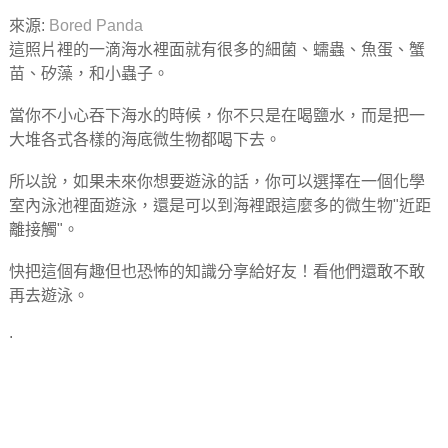
來源:
Bored Panda
這照片裡的一滴海水裡面就有很多的細菌、蠕蟲、魚蛋、蟹
苗、矽藻，和小蟲子。
當你不小心吞下海水的時候，你不只是在喝鹽水，而是把一
大堆各式各樣的海底微生物都喝下去。
所以說，如果未來你想要遊泳的話，你可以選擇在一個化學
室內泳池裡面遊泳，還是可以到海裡跟這麼多的微生物"近距
離接觸"。
快把這個有趣但也恐怖的知識分享給好友！看他們還敢不敢
再去遊泳。
.