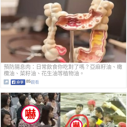
預防腸息肉：日常飲食你吃對了嗎？亞麻籽油、橄
欖油、菜籽油、花生油等植物油。
85
觀看