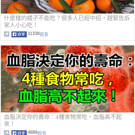
什麼樣的橘子不能吃？很多人已經中招，趕緊告訴
家人小心吃！
11338
觀看
血脂決定你的壽命：4種食物常吃，血脂高不起
來！
4689
觀看