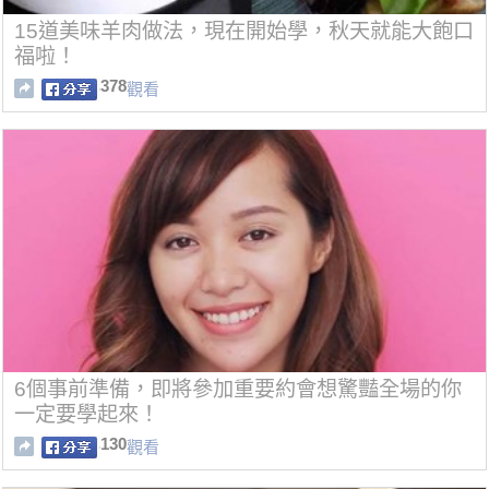
15道美味羊肉做法，現在開始學，秋天就能大飽口
福啦！
378
觀看
6個事前準備，即將參加重要約會想驚豔全場的你
一定要學起來！
130
觀看