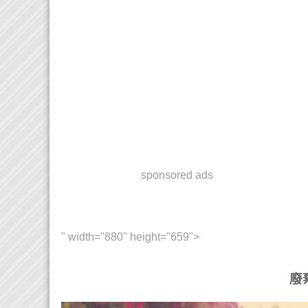
sponsored ads
" width="880" height="659">
廢