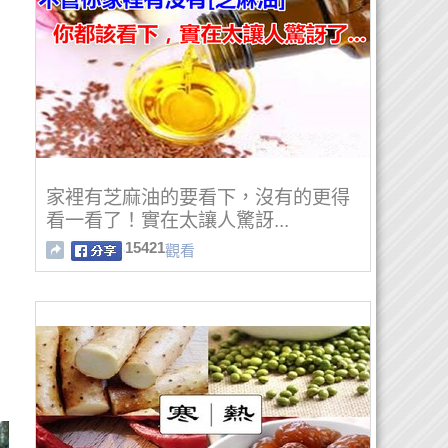
家裡有芝麻油的要看下，沒有的更得
看一看了！實在太讓人驚訝...
15421
觀看