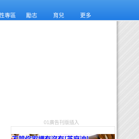
性專區
勵志
育兒
更多
01廣告刊版插入