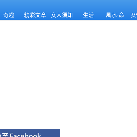
奇趣
精彩文章
女人須知
生活
風水-命
女
理