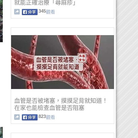
就能正確治療「蕁麻疹」
345
觀看
血管是否被堵塞，摸摸足背就知道！
在家也能檢查血管是否阻塞
823
觀看