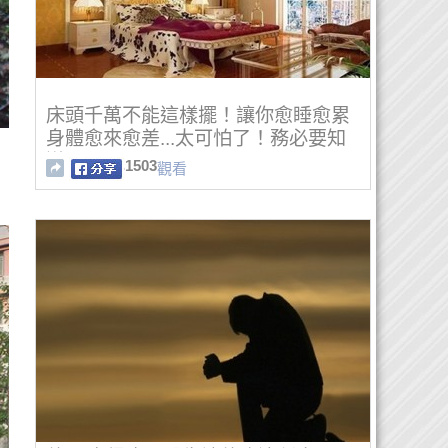
床頭千萬不能這樣擺！讓你愈睡愈累
身體愈來愈差...太可怕了！務必要知
道！
1503
觀看