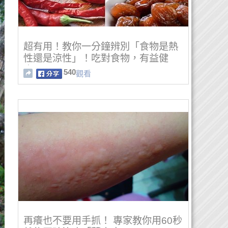
超有用！教你一分鐘辨別「食物是熱
性還是涼性」！吃對食物，有益健
康！
540
觀看
再癢也不要用手抓！ 專家教你用60秒