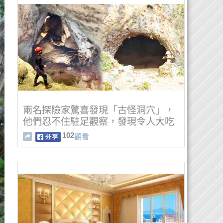
兩名探險家驚喜發現「古怪洞穴」，
他們忍不住駐足觀察，發現令人大吃
一驚的事情！
102
觀看