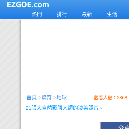
熱門
排行
最新
生活
首頁
>
驚奇
>
地球
觀看人數：2868
21張大自然戰勝人類的淒美照片。