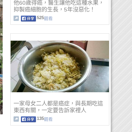
他60歲得癌，醫生讓他吃這種水果，
抑製癌細胞的生長，5年沒惡化！
525
觀看
一家母女二人都是癌症，與長期吃這
東西有關，一定要告訴家裡人
135
觀看