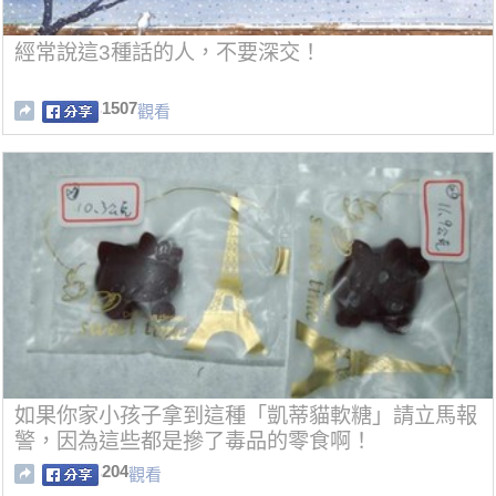
經常說這3種話的人，不要深交！
1507
觀看
如果你家小孩子拿到這種「凱蒂貓軟糖」請立馬報
警，因為這些都是摻了毒品的零食啊！
204
觀看