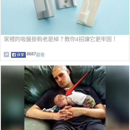
家裡的吸盤掛鉤老是掉？教你4招讓它更牢固！
8687
觀看