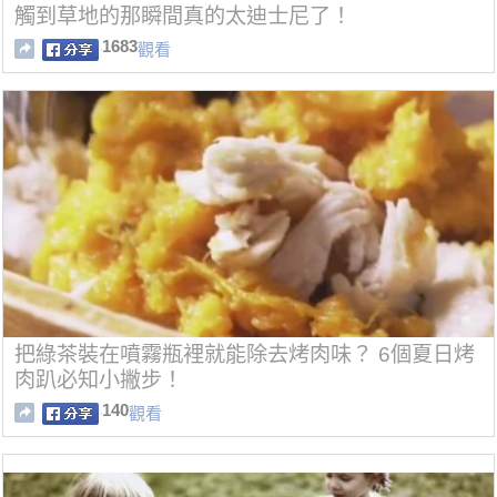
觸到草地的那瞬間真的太迪士尼了！
1683
觀看
把綠茶裝在噴霧瓶裡就能除去烤肉味？ 6個夏日烤
肉趴必知小撇步！
140
觀看