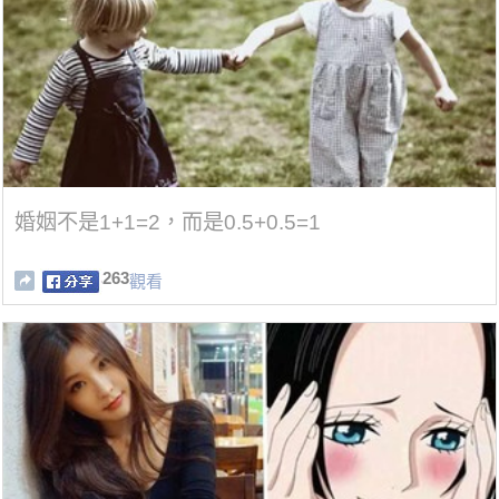
婚姻不是1+1=2，而是0.5+0.5=1
263
觀看