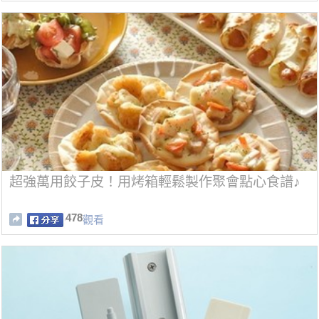
超強萬用餃子皮！用烤箱輕鬆製作聚會點心食譜♪
478
觀看