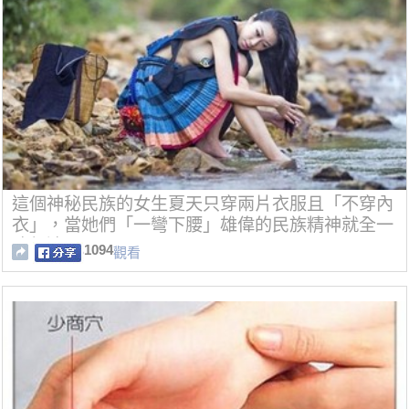
這個神秘民族的女生夏天只穿兩片衣服且「不穿內
衣」，當她們「一彎下腰」雄偉的民族精神就全一
覽無遺了…
1094
觀看