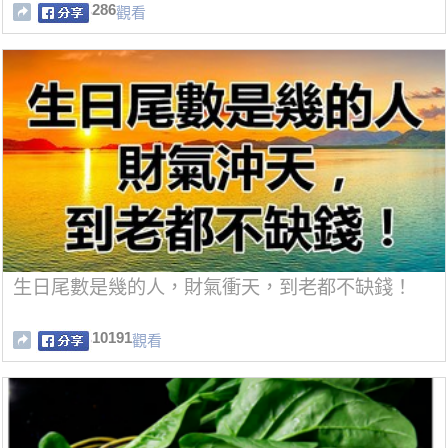
286
觀看
生日尾數是幾的人，財氣衝天，到老都不缺錢！
10191
觀看