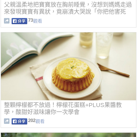
父親溫柔地把寶寶放在胸前睡覺，沒想到媽媽走過
來發現寶寶有異狀，竟崩潰大哭說「你把他害死
了！」
73
觀看
整顆檸檬都不放過！檸檬花蛋糕+PLUS果醬教
學，酸甜好滋味讓你一次學會
202
觀看