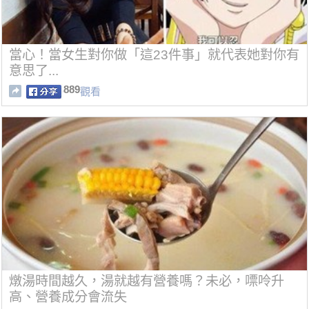
當心！當女生對你做「這23件事」就代表她對你有
意思了...
889
觀看
燉湯時間越久，湯就越有營養嗎？未必，嘌呤升
高、營養成分會流失