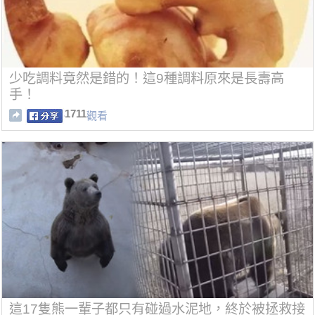
少吃調料竟然是錯的！這9種調料原來是長壽高
手！
1711
觀看
這17隻熊一輩子都只有碰過水泥地，終於被拯救接