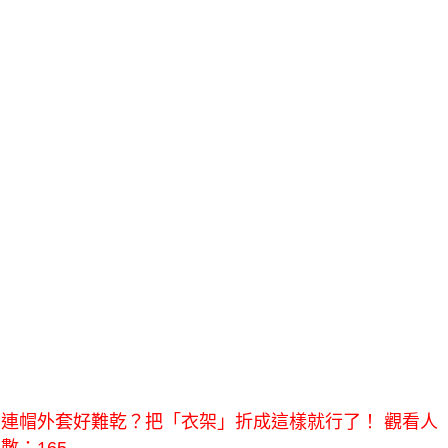
連帽外套好難乾？把「衣架」折成這樣就行了！ 觀看人