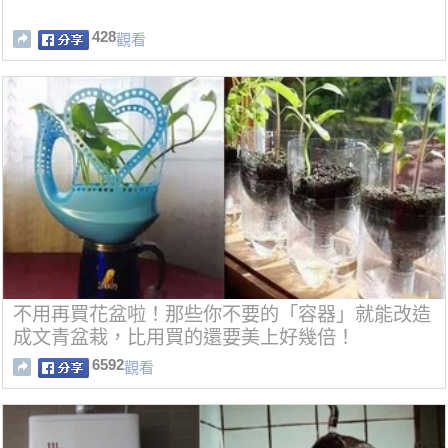
428
觀看
不用再買花盆啦！那些你不要的「容器」就能改造
成文青盆栽，比用買的還要美上好幾倍！
6592
觀看