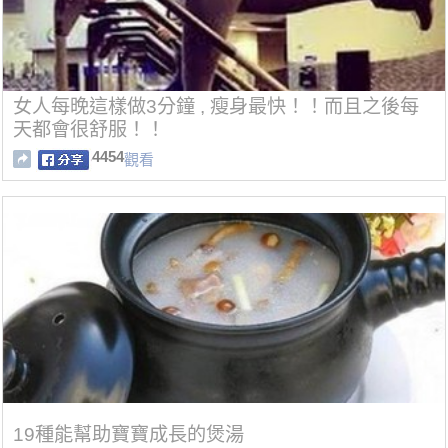
女人每晚這樣做3分鐘 , 瘦身最快！！而且之後每
天都會很舒服！！
4454
觀看
19種能幫助寶寶成長的煲湯