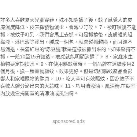
許多人喜歡夏天光腳穿鞋，殊不知穿襪子後，蚊子感覺人的皮
膚濕度降低、皮表揮發物減少，會減少叮咬。 7、被叮咬後不能
抓。被蚊子叮到，我們會馬上去抓。可是抓撓後，皮膚裡的組
織液、淋巴液等滲出，腫成一個包，就會越抓越癢，而且還不
易消退，長滿紅包的“赤豆腿”就是這樣被抓出來的。如果堅持不
抓，一般10至15分鐘後，癢感就能明顯消退了。 8、家庭水生
植物要定期換水。 9、在使用驅蚊藥時，一個品牌在連續使用2
個月後，換一種藥物驅蚊，效果更好。但是切記驅蚊產品會影
響人和家裡寵物的健康。 10、吃大蒜可有效驅蚊，因為蚊子不
喜歡人體分泌出來的大蒜味。 11、巧用清涼油、風油精.在臥室
內放幾盒揭開蓋的清涼油或風油精。
sponsored ads