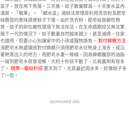
盆子，放在地下角落，三天後，蚊子數量驟減，十天後水盆內
滿是，「戰果」。 「鹼水盆」滅蚊法原理是利用洗衣粉及肥皂
絲散發的香味誘使蚊子下蛋，由於洗衣粉、肥皂絲是鹼性物
質，蚊子的卵在鹼性環境下無法存活，在生命週期短又無法繁
殖下一代的情況下，蚊子數量自然越來越少，甚至滅絕，住家
也適用，但要小心別讓家中的小孩或寵物誤食。 
對付蟑螂方法
潑肥皂水無處遁逃對付蟑螂只須用肥皂水往牠身上潑去，或沿
著牠常出入的地方，用肥皂水畫一條線，因為蟑螂腹部的油脂
一碰到肥皂水就會溶解，大約十秒就不動了，比殺蟲劑有效多
了。 
現學---驅蚊妙招
 夏天到了，尤其最近雨水多，好像蚊子多
了一些。
sponsored ads