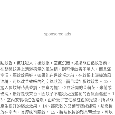
sponsored ads
點蚊香，氣味嗆人；掛蚊帳，空氣沉悶。如果能在點蚊香前，
在整盤蚊香上滴灑適量的風油精，則可使蚊香不嗆人，而且滿
室清，驅蚊效果好。如果能在進蚊帳之前，在蚊帳上灑幾滴風
油精，可以改善蚊帳內的空氣狀況，而且增加驅蚊效果。 12、
擺入驅蚊鮮花黃昏前，在室內擺1，2盆盛開的茉莉花、米蘭或
玫瑰，最好是夜來香。因蚊子不能忍受這些花的香氣而逃避。 1
3、室內安裝橘紅色燈泡，由於蚊子害怕橘紅色的光線，所以能
產生很好的驅蚊效果。 14、將陰乾的艾葉等搓成繩索，點燃後
放在室內，其煙味可驅蚊。 15、將曬乾後的殘茶葉燃燒，可以