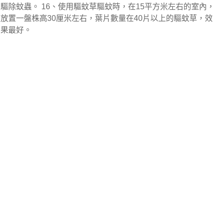
驅除蚊蟲。 16、使用驅蚊草驅蚊時，在15平方米左右的室內，
放置一盤株高30厘米左右，葉片數量在40片以上的驅蚊草，效
果最好。