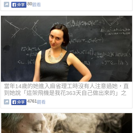
80
觀看
當年14歲的她進入麻省理工時沒有人注意過她，直
到她說「這架飛機是我花363天自己做出來的」之
後…
4761
觀看