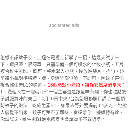
sponsored ads
怎樣不讓蚊子咬，上週在電視上新學了一招，這幾天試了一
下，還挺靈。很簡單，只需準備一個可噴水的化妝小瓶，五片
複合維生素b1，既可。將水灌入小瓶，後放進藥片，搖勻，睡
前將小瓶對準胳膊、腿、身體等部位噴一下即可。因蚊子害怕
複合維生素b1的味道。 
16個驅蚊小妙招，讓你安然度過夏天：
1、幾個人在一塊就叮你一個主要還是跟氣味有關，你也吃點蚊
子討厭氣味的東西：4月10日中央2台為您服務欄目講了一個預
防蚊子的辦法：吃維生素B1，如果去野外要提前3-4天吃。她說
人感覺不出來，蚊子可受不了那味，會遠離你，據說特有效，
你試試 2、維生素B1泡水擦身也會讓蚊子不敢近身。