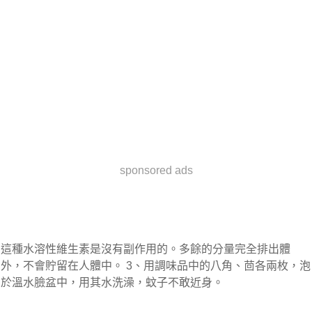
sponsored ads
這種水溶性維生素是沒有副作用的。多餘的分量完全排出體
外，不會貯留在人體中。 3、用調味品中的八角、茴各兩枚，泡
於溫水臉盆中，用其水洗澡，蚊子不敢近身。 