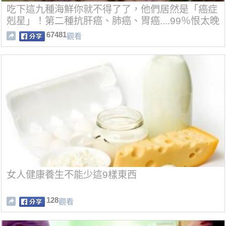
吃下這九種海鮮你就不得了了，他們居然是「癌症
剋星」！第二種抗肝癌、肺癌、胃癌....99％恨太晚
知道了！
67481
觀看
女人健康養生不能少這9樣東西
128
觀看