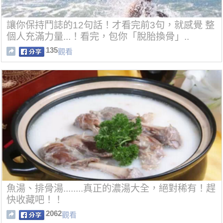
讓你保持鬥誌的12句話！才看完前3句，就感覺 整
個人充滿力量...！看完，包你「脫胎換骨」..
135
觀看
魚湯、排骨湯........真正的濃湯大全，絕對稀有！趕
快收藏吧！！
2062
觀看