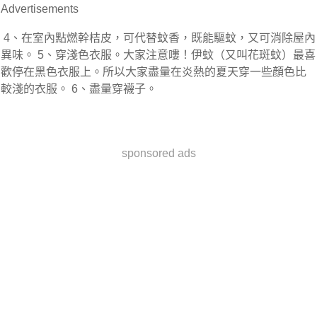
Advertisements
 4、在室內點燃幹桔皮，可代替蚊香，既能驅蚊，又可消除屋內
異味。 5、穿淺色衣服。大家注意嘍！伊蚊（又叫花斑蚊）最喜
歡停在黑色衣服上。所以大家盡量在炎熱的夏天穿一些顏色比
較淺的衣服。 6、盡量穿襪子。
sponsored ads