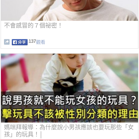
不會感冒的７個祕密！
137
觀看
媽咪拜報導：為什麼說小男孩應該也要玩那些「女
孩」的玩具！│