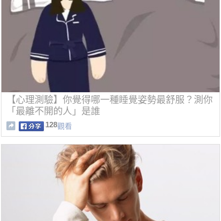
【心理測驗】你覺得哪一種睡覺姿勢最舒服？測你
「最離不開的人」是誰
128
觀看