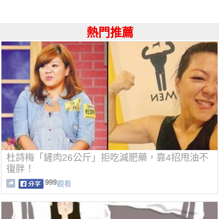
熱門推薦
杜詩梅「鏟肉26公斤」拒吃減肥藥，靠4招甩油不
復胖！
999
觀看