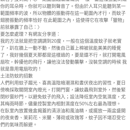
你的耳朵時，你就可以聽到聲音了。但由於人耳只能聽到某一
範圍頻率的波，所以物體的振動得在這一範圍內才行，而蚊子
翅膀振動的頻率恰好 在此範圍之內，這使得它在攻擊「獵物」
前就暴露了自己：〉
要怎麼處理？有網友分享道：
我的方法就是把空調調到20度，一般在這個溫度蚊子就老實
了，趴在牆上一動不動，然後自己蓋上棉被就能美美的睡覺
了，我好幾個夏天那都是這樣過的，要是還不行，就打開電風
扇吹，幹擾他的飛行，讓他沒法發動襲擊，沒裝空調的時候 我
就是靠用電扇吹的！
土法防蚊的招數
人們利用蚊子趨光、喜高溫陰暗潮濕和晝伏夜出的習性，夏日
傍晚採取關閉室內燈光，打開門窗，讓蚊蟲飛到室外，然後緊
閉紗窗紗門，以避免蚊子的飛入；設法降低室內空氣濕度，尤
其梅雨時節，儘量控製室內相對濕度在50%左右最為理想。
在臥室內放置幾盒揭蓋的清涼油和風油精，或擺放一兩盆盛開
的夜來香、茉莉花、米蘭、薄荷或玫瑰等，蚊子因不堪忍受它
們的氣味而躲避。