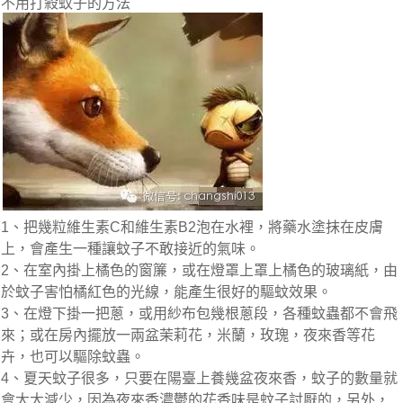
不用打殺蚊子的方法
1、把幾粒維生素C和維生素B2泡在水裡，將藥水塗抹在皮膚
上，會產生一種讓蚊子不敢接近的氣味。
2、在室內掛上橘色的窗簾，或在燈罩上罩上橘色的玻璃紙，由
於蚊子害怕橘紅色的光線，能產生很好的驅蚊效果。
3、在燈下掛一把蔥，或用紗布包幾根蔥段，各種蚊蟲都不會飛
來；或在房內擺放一兩盆茉莉花，米蘭，玫瑰，夜來香等花
卉，也可以驅除蚊蟲。
4、夏天蚊子很多，只要在陽臺上養幾盆夜來香，蚊子的數量就
會大大減少，因為夜來香濃鬱的花香味是蚊子討厭的，另外，