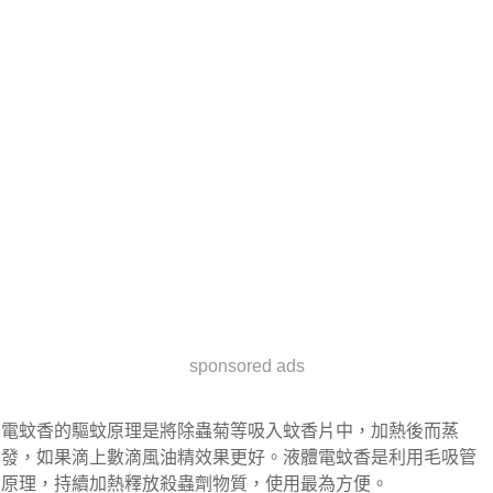
sponsored ads
電蚊香的驅蚊原理是將除蟲菊等吸入蚊香片中，加熱後而蒸
發，如果滴上數滴風油精效果更好。液體電蚊香是利用毛吸管
原理，持續加熱釋放殺蟲劑物質，使用最為方便。