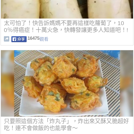
太可怕了！快告訴媽媽不要再這樣吃蘿蔔了，10
0％得癌症！十萬火急，快轉發讓更多人知道吧！!
16475
觀看
只要照這個方法「炸丸子」，炸出來又酥又脆超好
吃！連不會做飯的也能學會～