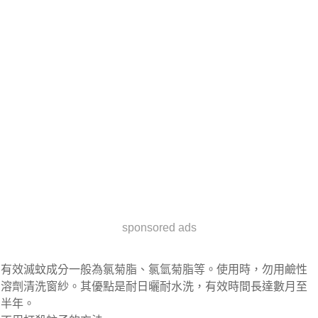
sponsored ads
有效滅蚊成分一般為氯菊脂、氯氫菊脂等。使用時，勿用鹼性
溶劑清洗窗紗。其優點是耐日曬耐水洗，有效時間長達數月至
半年。