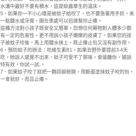
水溝中最好不要有積水，這是蚊蟲孳生的溫床。
5、如果你一不小心還是被蚊子給咬了，也不要急著用手抓，來
一點鹽水或牙膏，圖在患處可以迅速幫你止癢。
這種方法對小孩子既安全又簡單，您想任何藥物對人體多少都
有一定的危害性，更不用說小孩子嫩嫩的皮膚了，如果您的孩
子被蚊子咬後，馬上用鹽水抹上，既止癢止包又沒有副作用。
6、預防蚊子的辦法：吃維生素B1，如果去野外要提前3-4天
吃，她說人感覺不出來，蚊子可受不了那味，會遠離你，據說
特有效，你試一試.。
7、如果蚊子咬了就把一顆蒜瓣掰開，用斷面塗抹蚊子咬的包，
一會就好，而且止癢。