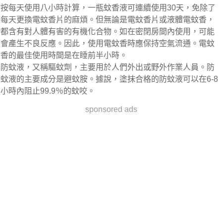
按每天使用八小時計算，一瓶蚊香液可連續使用30天，免除了
每天更換電蚊香片的麻煩。但無論是電蚊香片或液體電蚊香，
都含有對人體有害的有機化合物。如在密閉房間內使用，可能
會產生不良反應。因此，使用電蚊香時應保持空氣流通。電蚊
香的最佳使用時間是在睡前半小時。
防蚊液，又稱驅蚊劑，主要用於人們外出或野外作業人員。防
蚊液的主要成分是避蚊胺。據說，塗抹合格的防蚊液可以在6-8
小時內阻止99.9％的蚊咬。
sponsored ads