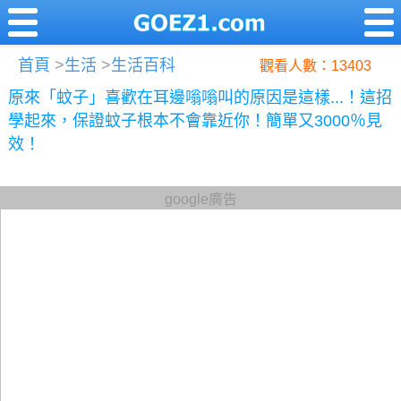
首頁
>
生活
>
生活百科
觀看人數：13403
原來「蚊子」喜歡在耳邊嗡嗡叫的原因是這樣...！這招
學起來，保證蚊子根本不會靠近你！簡單又3000％見
效！
google廣告