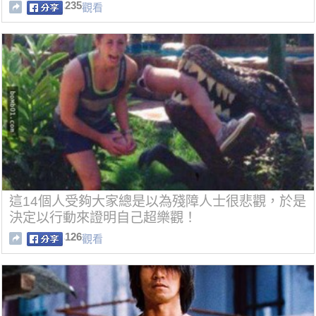
235
觀看
這14個人受夠大家總是以為殘障人士很悲觀，於是
決定以行動來證明自己超樂觀！
126
觀看