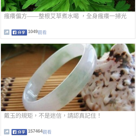
瘙癢偏方——整根艾草煮水喝 ，全身瘙癢一掃光
1049
觀看
戴玉的規矩，不是迷信，請認真記住！
157464
觀看