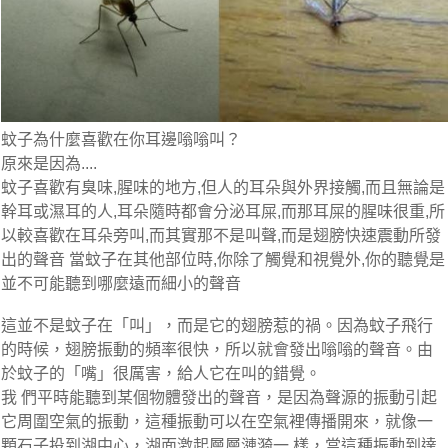
蚊子為什麼喜歡在你耳邊嗡嗡叫？
原來是因為....
蚊子喜歡有臭味,腥味的地方,但人的耳朵與外界接觸,而且無論是
幹耳或濕耳的人,耳朵隨時都會分泌耳屎,而那耳屎的腥味很重,所
以較喜歡在耳朵旁叫,而其實那不是叫聲,而是翅膀快速震動所發
出的聲音 當蚊子在其他部位時,你除了觸覺和視覺外,你的聽覺是
並不可能聽到哪麼遠而細小的聲音
這並不是蚊子在「叫」，而是它的翅膀惹的禍。因為蚊子飛行
的時候，翅膀振動的頻率很快，所以就會發出嗡嗡的聲音。由
於蚊子的「嘴」很厲害，給人它在叫的錯覺。
我 們平時能聽到某個物體發出的聲音，是因為聲源的振動引起
它周圍空氣的振動，這種振動可以在空氣裡傳播開來，就像一
顆石子投到湖中心，湖面激起層層漣漪一 樣，當這種振動到達