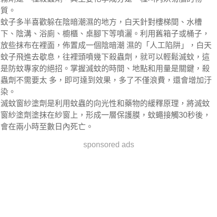
質。
蚊子多半喜歡躲在陰暗潮濕的地方，白天針對樓梯間、水槽
下、陰溝、浴廁、櫥櫃、桌腳下等噴灑。利用舊箱子或桶子，
放些抹布在裡面，佈置成一個陰暗潮 濕的「人工陷阱」，白天
蚊子飛進去歇息，往裡頭噴幾下殺蟲劑，就可以輕鬆滅蚊，這
是防蚊專家的絕招。掌握滅蚊的時間、地點和用量是關鍵，殺
蟲劑不需要太 多，即可達到效果，多了不僅浪費，還會增加汙
染。
滅蚊窗紗塗劑是利用蚊蟲的向光性和藥物的緩釋原理，將滅蚊
窗紗塗劑塗抹在紗窗上，形成一層保護膜，蚊蠅接觸30秒後，
會在兩小時至數日內死亡。
sponsored ads