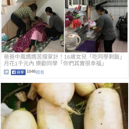
爸爸中風媽媽苦撐家計！16歲女兒「吃同學剩飯」
月花1千元內 樂勸同學「你們其實很幸福」
1046
觀看