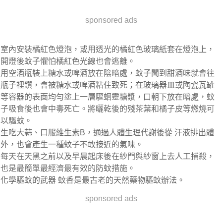
sponsored ads
室內安裝橘紅色燈泡，或用透光的橘紅色玻璃紙套在燈泡上，
開燈後蚊子懼怕橘紅色光線也會逃離。
用空酒瓶裝上糖水或啤酒放在陰暗處，蚊子聞到甜酒味就會往
瓶子裡鑽，會被糖水或啤酒粘住致死；在玻璃器皿或陶瓷瓦罐
等容器的表面均勻塗上一層驅蛔靈糖漿，口朝下放在暗處，蚊
子吸食後也會中毒死亡。將曬乾後的殘茶葉和橘子皮等燃燒可
以驅蚊。
生吃大蒜、口服維生素B，通過人體生理代謝後從 汗液排出體
外，也會產生一種蚊子不敢接近的氣味。
每天在天黑之前以及早晨起床後在紗門與紗窗上去人工捕殺，
也是最簡單最經濟最有效的防蚊措施。
化學驅蚊的武器 蚊香是最古老的天然藥物驅蚊辦法。
sponsored ads