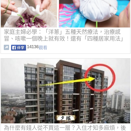
家庭主婦必學：「洋蔥」五種天然療法，治療感
冒、咳嗽一個晚上就有效！還有「四種居家用法」
不可錯過！
14136
觀看
​為什麼有錢人從不買這一層？入住才知多麻煩，後