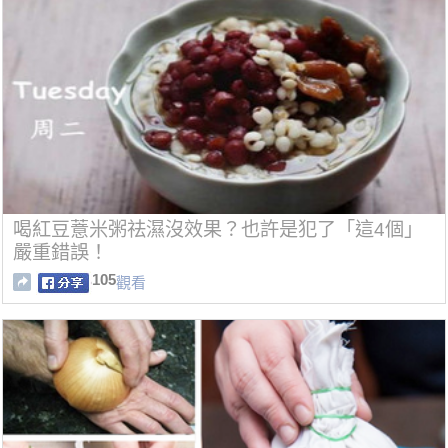
喝紅豆薏米粥祛濕沒效果？也許是犯了「這4個」
嚴重錯誤！
105
觀看