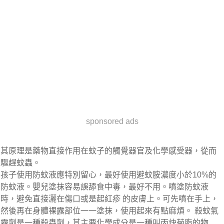
sponsored ads
其原理是藥物直接作用在蚊子的觸覺器官及化學感受器，從而
驅趕蚊蟲。
孩子使用防蚊液應特別留心，最好使用避蚊胺濃度小於10%的
防蚊液。嬰兒塗抹容易誤舔食中毒，最好不用。噴塗防蚊液
時，避免直接灑在傷口或是起紅疹 的皮膚上。可先噴在手上，
然後再在身體裸露部位一一塗抹，使用起來有點麻煩。 殺蚊氣
霧劑是一種殺蟲劑，其主要化學成分是一種叫丙炔菊脂的物