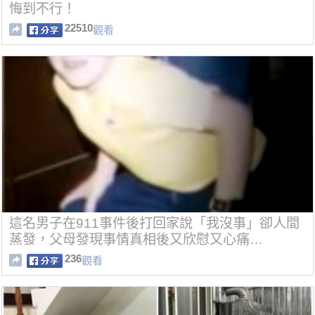
悔到不行！
22510
觀看
這名男子在911事件後打回家說「我沒事」卻人間
蒸發，父母發現事情真相後又欣慰又心痛…
236
觀看