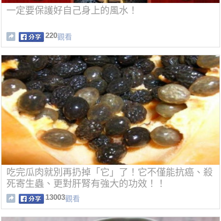
一定要保護好自己身上的風水！
220
觀看
吃完瓜肉就別再扔掉「它」了！它不僅能抗癌、殺
死寄生蟲、更對肝腎有強大的功效！！
13003
觀看