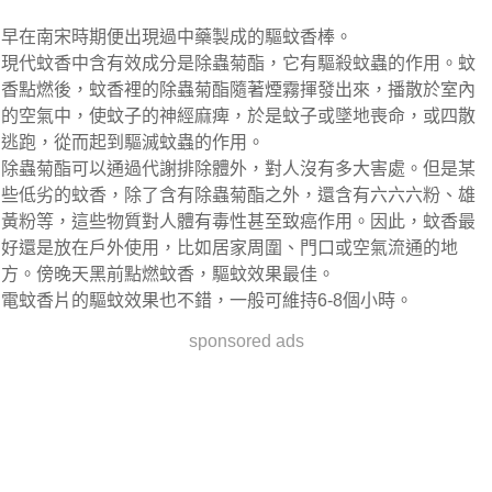
早在南宋時期便出現過中藥製成的驅蚊香棒。
現代蚊香中含有效成分是除蟲菊酯，它有驅殺蚊蟲的作用。蚊
香點燃後，蚊香裡的除蟲菊酯隨著煙霧揮發出來，播散於室內
的空氣中，使蚊子的神經麻痺，於是蚊子或墜地喪命，或四散
逃跑，從而起到驅滅蚊蟲的作用。
除蟲菊酯可以通過代謝排除體外，對人沒有多大害處。但是某
些低劣的蚊香，除了含有除蟲菊酯之外，還含有六六六粉、雄
黃粉等，這些物質對人體有毒性甚至致癌作用。因此，蚊香最
好還是放在戶外使用，比如居家周圍、門口或空氣流通的地
方。傍晚天黑前點燃蚊香，驅蚊效果最佳。
電蚊香片的驅蚊效果也不錯，一般可維持6-8個小時。
sponsored ads