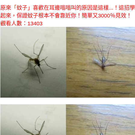
原來「蚊子」喜歡在耳邊嗡嗡叫的原因是這樣...！這招學
起來，保證蚊子根本不會靠近你！簡單又3000％見效！
觀看人數：13403