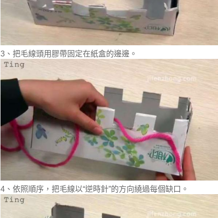
3、把毛線頭用膠帶固定在紙盒的邊邊。
4、依照順序，把毛線以“逆時針”的方向繞過每個缺口。