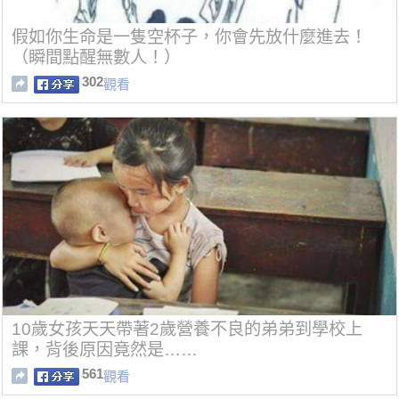
假如你生命是一隻空杯子，你會先放什麼進去！
（瞬間點醒無數人！）
302
觀看
10歲女孩天天帶著2歲營養不良的弟弟到學校上
課，背後原因竟然是……
561
觀看