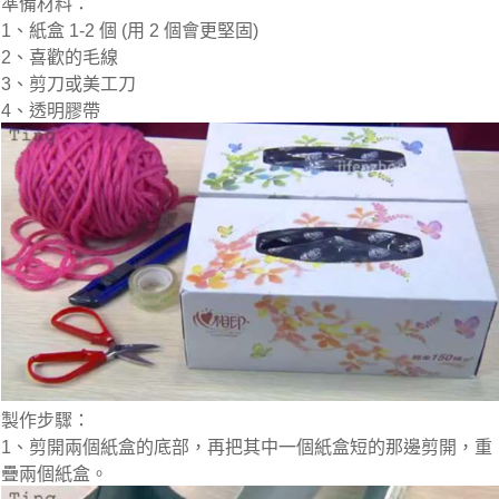
準備材料：
1、紙盒 1-2 個 (用 2 個會更堅固)
2、喜歡的毛線
3、剪刀或美工刀
4、透明膠帶
製作步驟：
1、剪開兩個紙盒的底部，再把其中一個紙盒短的那邊剪開，重
疊兩個紙盒。