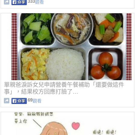
333
觀看
單親爸淚訴女兒申請營養午餐補助「還要做這件
事」，結果校方回應打臉了…
69
觀看