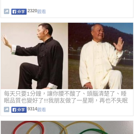
2320
觀看
每天只要1分鐘，讓你腰不酸了、頭腦清楚了、睡
眠品質也變好了!!!我朋友做了一星期，再也不失眠
了!!
9314
觀看