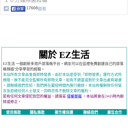
１０分鐘除菌殺蟎
17608
觀看
關於 EZ生活
EZ生活 一個創新多用戶部落格平台。網友可以在這裡免費創建自己的部落
格頻道!分享學習的經驗。
本站所有文章由會員即時發表，由於本站是受到「即時發表」運作方式所
規限，故不能完全監察所有即時文章，如有不適當或對於文章出處有疑慮
，請聯絡我們告知，我們將在最短時間內進行撤除。本站有權刪除任何留
言及拒絕任何人士發文，同時亦有不刪除文章的權利。
若有任何文章侵犯到您的權益，請瑱妥
侵權舉報
，本站將會在24小時內刪
除或修正。
使用條款
隱私條款
著作權保護
聯絡我們
廣告合作