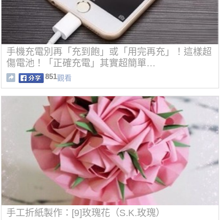
手機充電別再「充到飽」或「用完再充」！這樣超
傷電池！「正確充電」其實超簡單…
851
觀看
手工折紙製作：[9]玫瑰花（S.K.玫瑰）