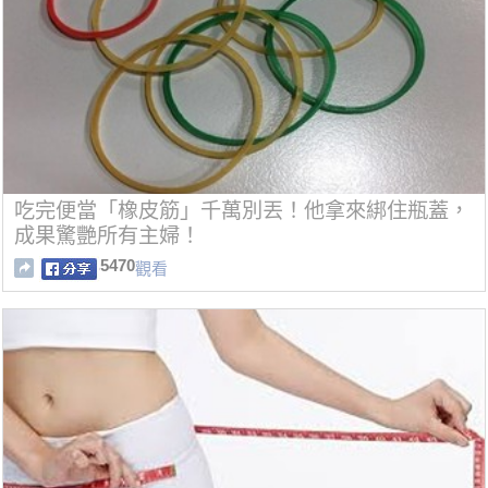
吃完便當「橡皮筋」千萬別丟！他拿來綁住瓶蓋，
成果驚艷所有主婦！
5470
觀看