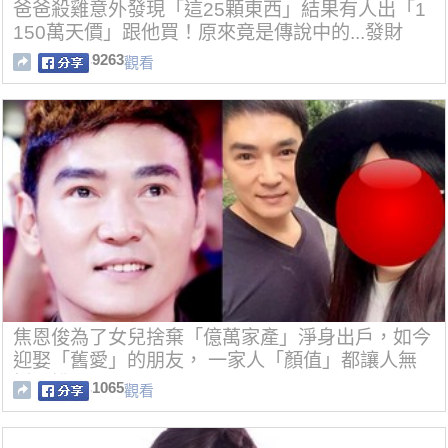
爸爸殺雞意外發現「這25顆東西」結果有人出「1
150萬天價」跟他買！原來竟是傳說中的...發財
了！
9263
觀看
焦恩俊為了女兒捨棄「億萬家產」淨身出戶，如今
迎娶「舊愛」的朋友， 一家人「顏值」都讓人無
話可說....
1065
觀看