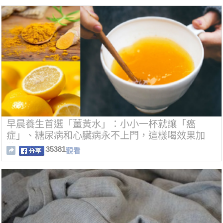
早晨養生首選「薑黃水」：小小一杯就讓「癌
症」、糖尿病和心臟病永不上門，這樣喝效果加
倍！
35381
觀看