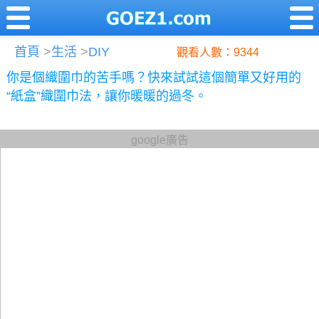
首頁
>
生活
>
DIY
觀看人數：9344
你是個織圍巾的苦手嗎？快來試試這個簡單又好用的
“紙盒”織圍巾法，讓你暖暖的過冬。
google廣告