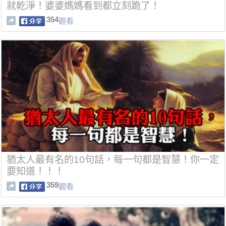
就乾淨！婆婆媽媽看到都立刻跪了！
354
觀看
猶太人最有名的10句話，每一句都是智慧！你一定
要知道！！！
359
觀看