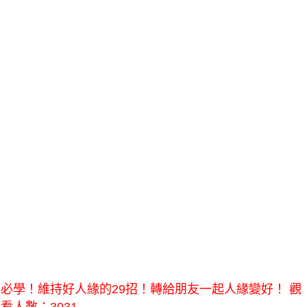
必學！維持好人緣的29招！轉給朋友一起人緣變好！ 觀