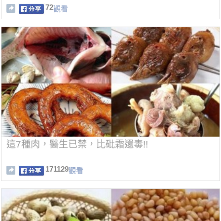
72
觀看
這7種肉，醫生已禁，比砒霜還毒!!
171129
觀看