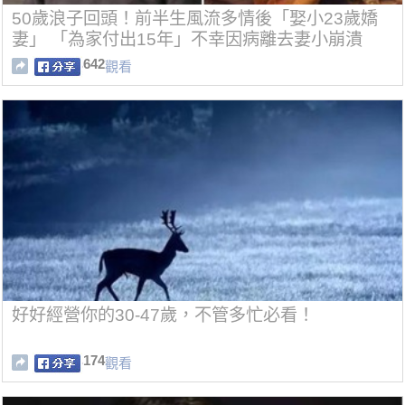
50歲浪子回頭！前半生風流多情後「娶小23歲嬌
妻」 「為家付出15年」不幸因病離去妻小崩潰
642
觀看
好好經營你的30-47歲，不管多忙必看！
174
觀看