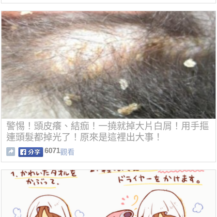
警惕！頭皮癢、結痂！一撓就掉大片白屑！用手摳
連頭髮都掉光了！原來是這裡出大事！
6071
觀看