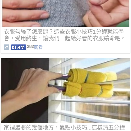
衣服勾絲了怎麼辦？這些衣服小技巧1分鐘就能學
會，受用終生，讓我們一起給好看的衣服續命吧。
282
觀看
家裡最髒的幾個地方，靠點小技巧...這樣清五分鐘