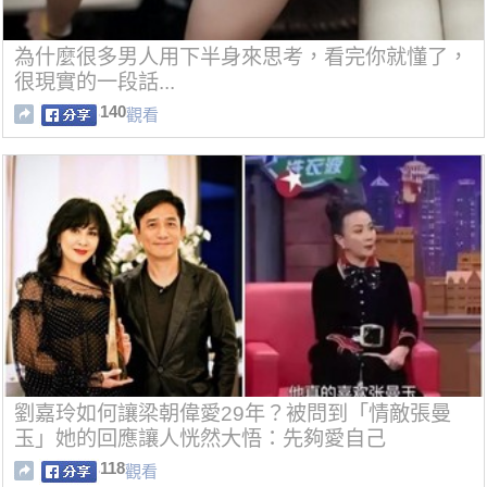
為什麼很多男人用下半身來思考，看完你就懂了，
很現實的一段話...
140
觀看
劉嘉玲如何讓梁朝偉愛29年？被問到「情敵張曼
玉」她的回應讓人恍然大悟：先夠愛自己
118
觀看