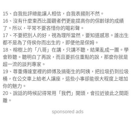
15、自我批評總能讓人相信，自我表揚則不然。
16、沒有什麼東西比圍觀者們更能提高你的保齡球的成績
了。所以，平常不要吝惜你的喝彩聲。
17、不要把別人的好，視為理所當然，要知道感恩。誰出生
都不是為了侍侯你而出生的，即便他是保姆。
18、榕樹上的「八哥」在講，只講不聽，結果亂成一團。學
會聆聽。聽明白了再說，而且要抓住重點的說，那麼你就是
超一流的談判專家。
19、尊重傳達室裡的師傅及搞衛生的阿姨，把拉圾扔到拉圾
桶，在公交車上給老人讓座，這些小事卻能很大程度上增加
你的魅力。
20、說話的時候記得常用「我們」開頭，會拉近彼此之間距
離。
sponsored ads