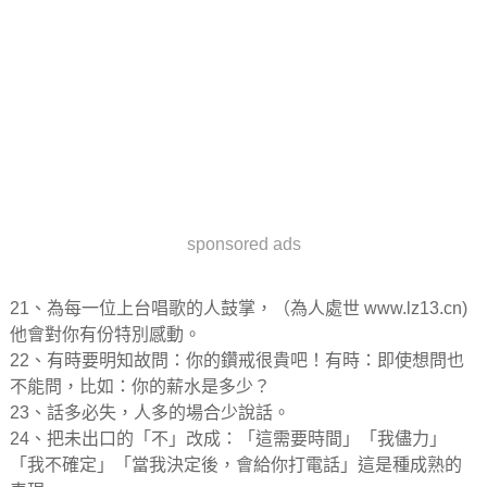
sponsored ads
21、為每一位上台唱歌的人鼓掌，（為人處世 www.lz13.cn)
他會對你有份特別感動。
22、有時要明知故問：你的鑽戒很貴吧！有時：即使想問也
不能問，比如：你的薪水是多少？
23、話多必失，人多的場合少說話。
24、把未出口的「不」改成：「這需要時間」「我儘力」
「我不確定」「當我決定後，會給你打電話」這是種成熟的