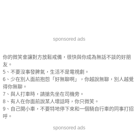
sponsored ads
你的微笑會讓對方放鬆戒備，很快與你成為無話不談的好朋
友。
5、不要沒事發脾氣，生活不是電視劇。
6、少在別人面前抱怨「好無聊啊」，你越說無聊，別人越覺
得你無聊。
7、與人打車時，請搶先坐在司機旁。
8、有人在你面前說某人壞話時，你只微笑。
9、自己開小車，不要特地停下來和一個騎自行車的同事打招
呼。
sponsored ads