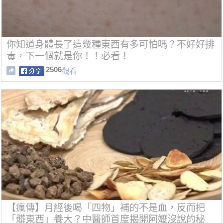
你知道身體長了這幾種東西有多可怕嗎？不好好排
毒，下一個就是你！！必看！
2506
觀看
【瘋傳】月經後喝「四物」補的不是血，反而把
「髒東西」養大？中醫師首度揭開阿嬤沒說的秘