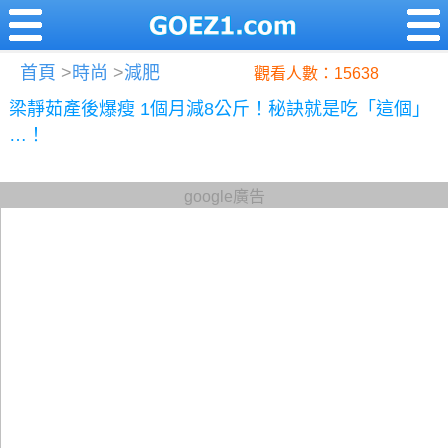
首頁
>
時尚
>
減肥
觀看人數：15638
梁靜茹產後爆瘦 1個月減8公斤！秘訣就是吃「這個」
…！
google廣告