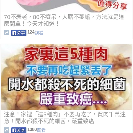
70不衰老，80不癡呆，大腦不萎縮，方法就是這
麼簡單！今天才知道！
124
觀看
注意！家裡「這5種肉」不要再吃了，買肉千萬注
意！開水都殺不死的細菌，嚴重致癌
1380
觀看