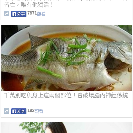
皆亡，唯有他獨活！
7871
觀看
千萬別吃魚身上這兩個部位！會破壞腦內神經係統
192
觀看