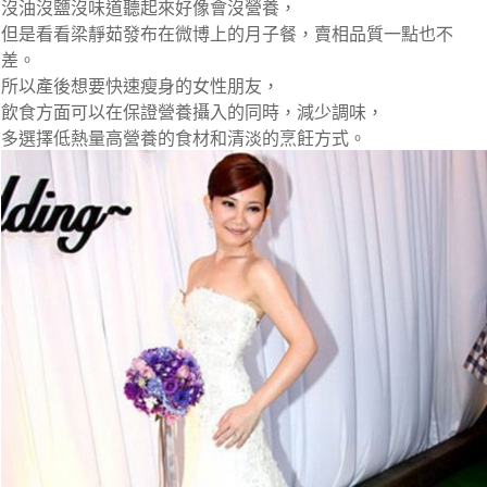
沒油沒鹽沒味道聽起來好像會沒營養，
但是看看梁靜茹發布在微博上的月子餐，賣相品質一點也不
差。
所以產後想要快速瘦身的女性朋友，
飲食方面可以在保證營養攝入的同時，
減少調味
，
多選擇
低熱量高營養
的食材和
清淡的烹飪方式
。