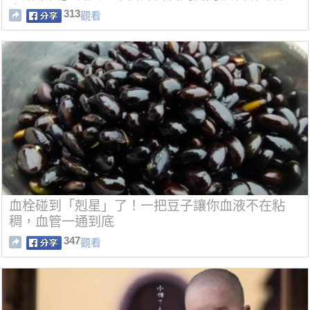
密！
313
觀看
血栓碰到「剋星」了！一把豆子讓你血液不在粘
稠，血管一通到底
347
觀看