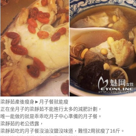
梁靜茹產後瘦身►月子餐就能瘦
正在坐月子的梁靜茹不能進行太多的減肥計劃，
唯一能做的就是乖乖吃月子中心準備的
月子餐
。
梁靜茹的老公透露，
梁靜茹吃的月子餐沒油沒鹽沒味道，難怪2周就瘦了16斤。