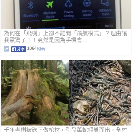
為何在「飛機」上卻不能開「飛航模式」？理由讓
我震驚了！！竟然是因為手機會…
1064
觀看
千年老樹被砍下做棺材，引發萬蛇傾巢而出，全村