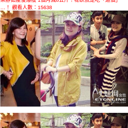
梁靜茹產後爆瘦 1個月減8公斤！秘訣就是吃「這個」
…！ 觀看人數：15638