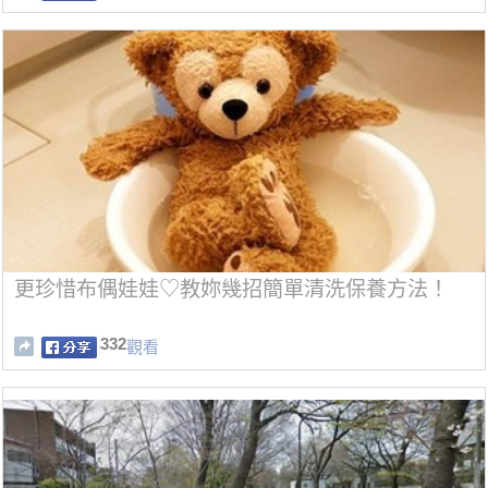
更珍惜布偶娃娃♡教妳幾招簡單清洗保養方法！
332
觀看