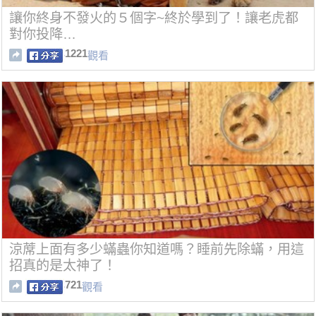
讓你終身不發火的５個字~終於學到了！讓老虎都
對你投降…
1221
觀看
涼蓆上面有多少蟎蟲你知道嗎？睡前先除蟎，用這
招真的是太神了！
721
觀看