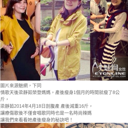
圖片來源魅網，下同
情歌天後梁靜茹榮登媽媽，產後瘦身1個月的時間就瘦了8公
斤，
梁靜茹2014年4月18日剖腹產 產後減重16斤，
讓療傷歌後不僅會唱歌同時也是一名時尚辣媽
讓我們來看看她產後瘦身的秘訣吧！