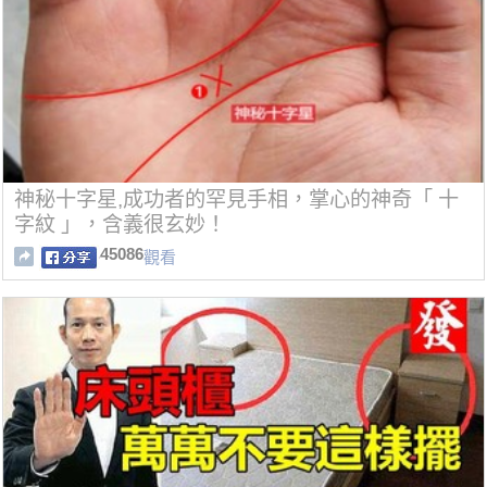
神秘十字星,成功者的罕見手相，掌心的神奇「 十
字紋 」，含義很玄妙！
45086
觀看