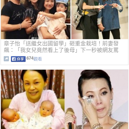
章子怡「送繼女出國留學」砸重金栽培！前妻發
飆：「我女兒竟然看上了後母」下一秒被網友罵
翻！
674
觀看