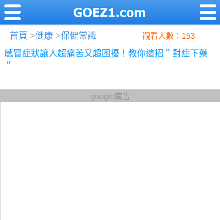
首頁
>
健康
>
保健常識
觀看人數：153
感冒症狀讓人超痛苦又超困擾！教你這招＂對症下藥
＂
google廣告