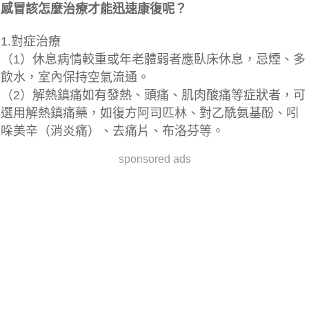
感冒該怎麼治療才能迅速康復呢？
1.對症治療
（1）休息病情較重或年老體弱者應臥床休息，忌煙、多
飲水，室內保持空氣流通。
（2）解熱鎮痛如有發熱、頭痛、肌肉酸痛等症狀者，可
選用解熱鎮痛藥，如復方阿司匹林、對乙酰氨基酚、吲
哚美辛（消炎痛）、去痛片、布洛芬等。
sponsored ads