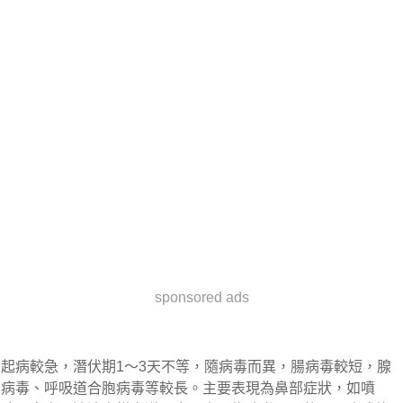
sponsored ads
起病較急，潛伏期1～3天不等，隨病毒而異，腸病毒較短，腺
病毒、呼吸道合胞病毒等較長。主要表現為鼻部症狀，如噴