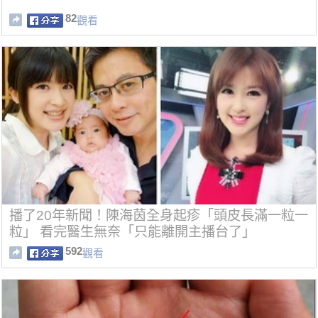
82
觀看
播了20年新聞！陳海茵全身起疹「頭皮長滿一粒一
粒」 看完醫生無奈「只能離開主播台了」
592
觀看