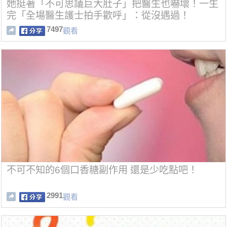
她挺著「不可思議巨大肚子」把醫生也嚇壞！一生
完「全場醫生護士拍手歡呼」：從沒遇過！
7497
觀看
不可不知的6個口香糖副作用 還是少吃點吧！
2991
觀看