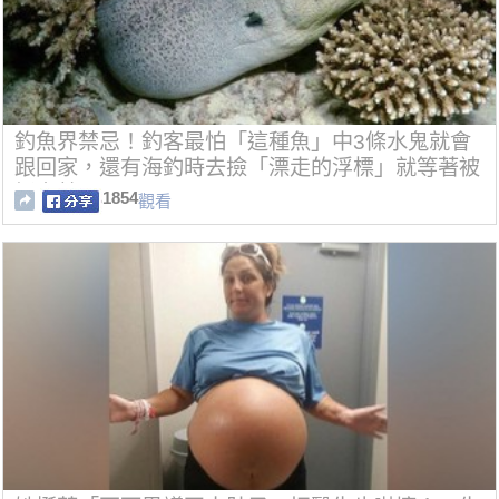
釣魚界禁忌！釣客最怕「這種魚」中3條水鬼就會
跟回家，還有海釣時去撿「漂走的浮標」就等著被
抓交替！
1854
觀看