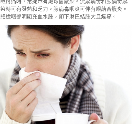
嚥疼痛時，常提示有鏈球菌感染。流感病毒和腺病毒感
染時可有發熱和乏力。腺病毒咽炎可伴有眼結合膜炎。
體檢咽部明顯充血水腫，頜下淋巴結腫大且觸痛。