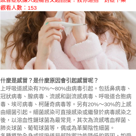
感冒症狀讓人超痛苦又超困擾！教你這招＂對症下藥＂
觀看人數：153
什麼是感冒？是什麼原因會引起感冒呢？
上呼吸道感染有70%～80%由病毒引起。包括鼻病毒、
冠狀病毒、腺病毒、流感和副流感病毒、呼吸道合胞病
毒、埃可病毒、柯薩奇病毒等。另有20%～30%的上感
由細菌引起。細菌感染可直接感染或繼發於病毒感染之
後，以溶血性鏈球菌為最常見，其次為流感嗜血桿菌、
肺炎球菌、葡萄球菌等，偶或為革蘭陰性細菌。