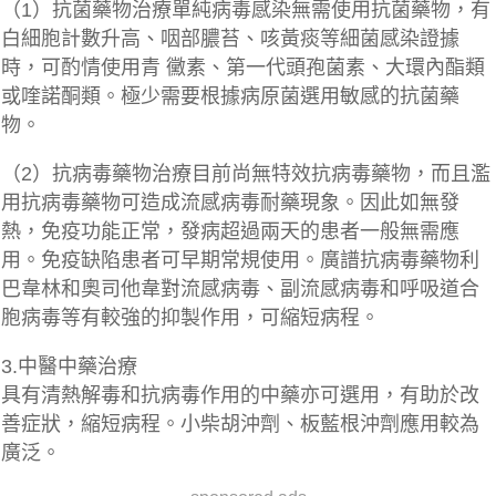
（1）抗菌藥物治療單純病毒感染無需使用抗菌藥物，有
白細胞計數升高、咽部膿苔、咳黃痰等細菌感染證據
時，可酌情使用青 黴素、第一代頭孢菌素、大環內酯類
或喹諾酮類。極少需要根據病原菌選用敏感的抗菌藥
物。
（2）抗病毒藥物治療目前尚無特效抗病毒藥物，而且濫
用抗病毒藥物可造成流感病毒耐藥現象。因此如無發
熱，免疫功能正常，發病超過兩天的患者一般無需應
用。免疫缺陷患者可早期常規使用。廣譜抗病毒藥物利
巴韋林和奧司他韋對流感病毒、副流感病毒和呼吸道合
胞病毒等有較強的抑製作用，可縮短病程。
3.中醫中藥治療
具有清熱解毒和抗病毒作用的中藥亦可選用，有助於改
善症狀，縮短病程。小柴胡沖劑、板藍根沖劑應用較為
廣泛。