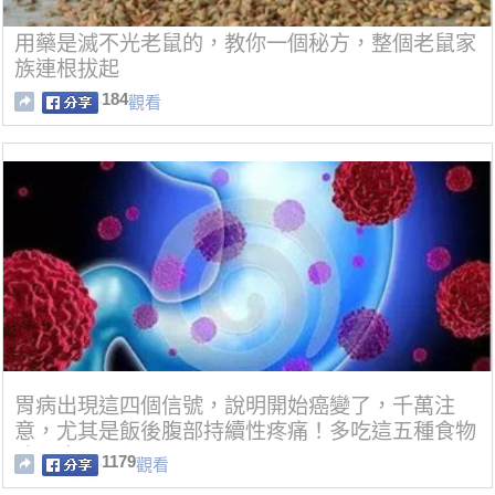
用藥是滅不光老鼠的，教你一個秘方，整個老鼠家
族連根拔起
184
觀看
胃病出現這四個信號，說明開始癌變了，千萬注
意，尤其是飯後腹部持續性疼痛！多吃這五種食物
防胃癌！
1179
觀看