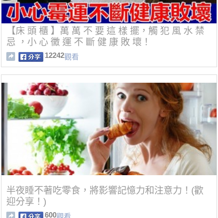
【床 頭 櫃 】萬 萬 不 要 這 樣 擺，觸 犯 風 水 禁
忌 ，小 心 黴 運 不 斷 健 康 敗 壞！
12242
觀看
半夜睡不著吃零食，將影響記憶力和注意力！(歡
迎分享！)
600
觀看