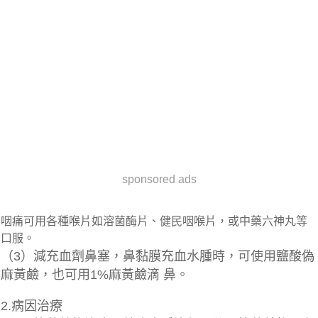
sponsored ads
咽痛可用各種喉片如溶菌酶片、健民咽喉片，或中藥六神丸等
口服。
（3）減充血劑鼻塞，鼻黏膜充血水腫時，可使用鹽酸偽
麻黃鹼，也可用1%麻黃鹼滴 鼻。
2.病因治療