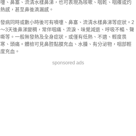
嚏、鼻塞、流清水樣鼻涕，也可表現為咳嗽、咽乾、咽癢或灼
熱感，甚至鼻後滴漏感。
發病同時或數小時後可有噴嚏、鼻塞、流清水樣鼻涕等症狀。2
～3天後鼻涕變稠，常伴咽痛、流淚、味覺減退、呼吸不暢、聲
嘶等。一般無發熱及全身症狀，或僅有低熱、不適、輕度畏
寒、頭痛。體檢可見鼻腔黏膜充血、水腫、有分泌物，咽部輕
度充血。
sponsored ads