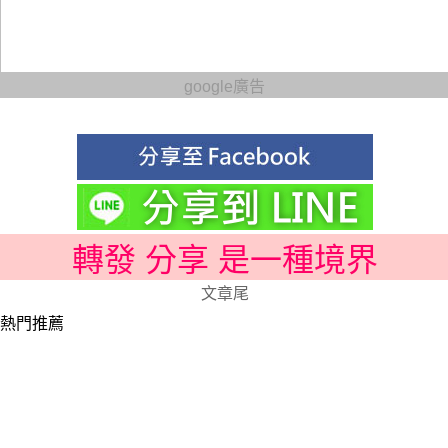
google廣告
轉發 分享 是一種境界
文章尾
熱門推薦