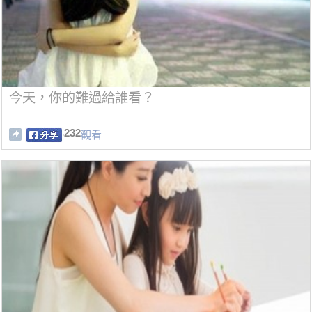
今天，你的難過給誰看？
232
觀看