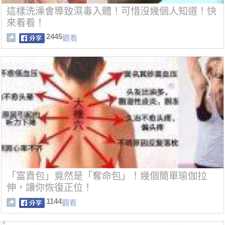
這樣洗澡會導致濕毒入體！可惜沒幾個人知道！快
來看看！
2445
觀看
「富貴包」竟然是「奪命包」！幾個簡單瑜伽拉
伸，讓你恢復正位！
1144
觀看