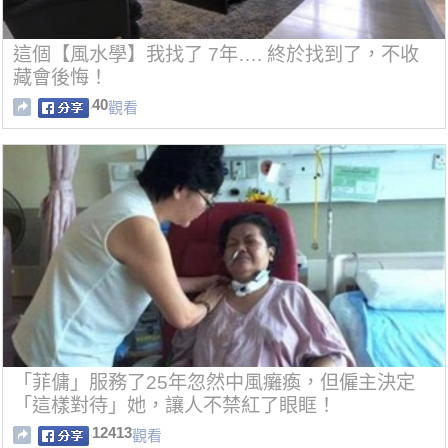
這個【風水學】我找了 7年…. 終於找到了，不收
藏會後悔！
40
觀看
「菲傭」服務了25年忽然中風癱瘓，但僱主決定
「這樣對待」她，讓人不禁紅了眼眶！
12413
觀看