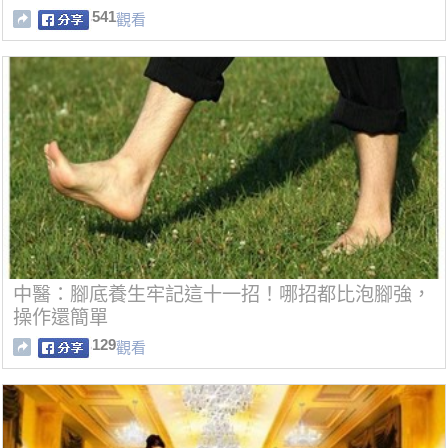
541
觀看
中醫：腳底養生牢記這十一招！哪招都比泡腳強，
操作還簡單
129
觀看