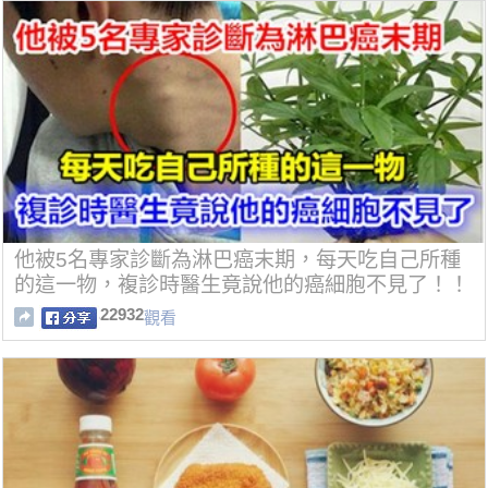
他被5名專家診斷為淋巴癌末期，每天吃自己所種
的這一物，複診時醫生竟說他的癌細胞不見了！！
22932
觀看