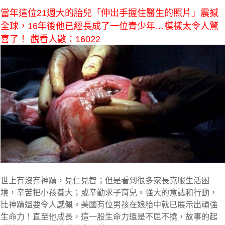
當年這位21週大的胎兒「伸出手握住醫生的照片」震撼
全球，16年後他已經長成了一位青少年…模樣太令人驚
喜了！ 觀看人數：16022
世上有沒有神蹟，見仁見智；但是看到很多家長克服生活困
境，辛苦把小孩養大；或辛勤求子育兒。強大的意誌和行動，
比神蹟還要令人感佩。美國有位男孩在娘胎中就已展示出頑強
生命力！直至他成長，這一股生命力還是不屈不撓，故事的起