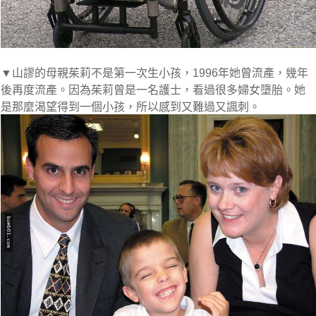
▼山謬的母親茱莉不是第一次生小孩，1996年她曾流產，幾年
後再度流產。因為茱莉曾是一名護士，看過很多婦女墮胎。她
是那麼渴望得到一個小孩，所以感到又難過又諷刺。