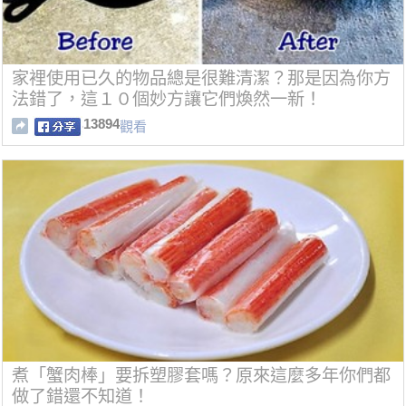
家裡使用已久的物品總是很難清潔？那是因為你方
法錯了，這１０個妙方讓它們煥然一新！
13894
觀看
煮「蟹肉棒」要拆塑膠套嗎？原來這麼多年你們都
做了錯還不知道！