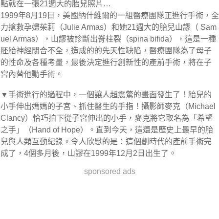
點就在一張21週大的胎兒照片…
1999年8月19日，美國納什維爾的一組醫療團隊正進行手術，全
力搶救孕婦茱莉（Julie Armas）和她21週大的胎兒山謬（ Sam
uel Armas），山謬被診斷出脊柱裂（spina bifida），這是一種
胚胎神經閉合不全，造成的的先天性缺陷，醫療團隊為了母子
的性命及各種考量，最後決定進行創新性的產前手術，將在子
宮內替他動手術。
▼手術進行的過程中，一個讓人超震驚的畫面發生了！胎兒的
小手伸出媽媽的子宮、抓住醫生的手指！攝影師麥克（Michael
Clancy）恰巧拍下從子宮伸出的小手，麥克將它取名為「希望
之手」（Hand of Hope）。直到今天，這還是歷史上最早的胎
兒與人類互動紀錄。令人欣慰的是：這個劃時代的產前手術完
成了，4個多月後，山謬在1999年12月2日出生了。
sponsored ads