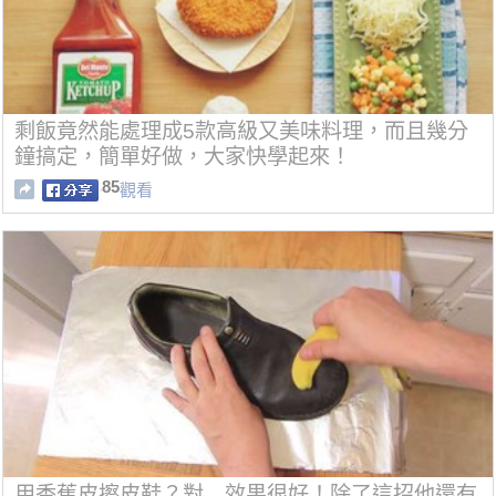
剩飯竟然能處理成5款高級又美味料理，而且幾分
鐘搞定，簡單好做，大家快學起來！
85
觀看
用香蕉皮擦皮鞋？對…效果很好！除了這招他還有