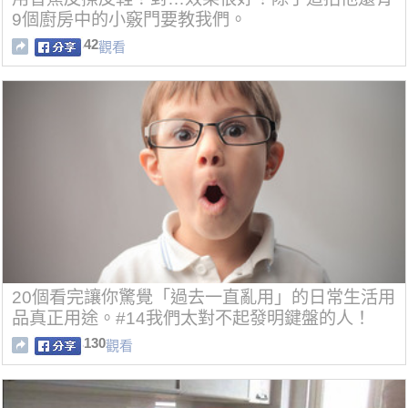
9個廚房中的小竅門要教我們。
42
觀看
20個看完讓你驚覺「過去一直亂用」的日常生活用
品真正用途。#14我們太對不起發明鍵盤的人！
130
觀看