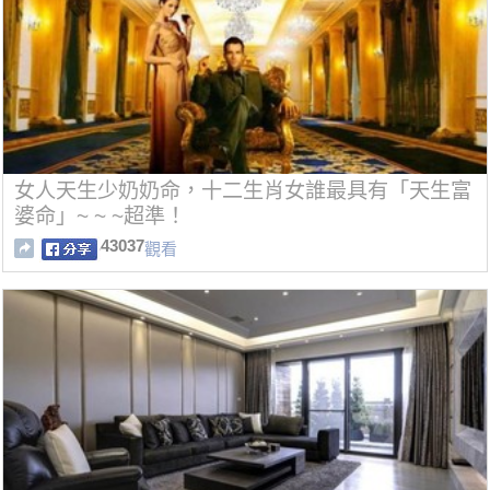
女人天生少奶奶命，十二生肖女誰最具有「天生富
婆命」~ ~ ~超準！
43037
觀看