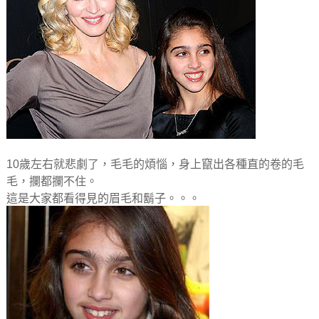
10歲左右就悲劇了，毛毛的煩惱，身上竄出各種直的卷的毛
毛，攔都攔不住。
這是大家都看得見的眉毛和鬍子。。。