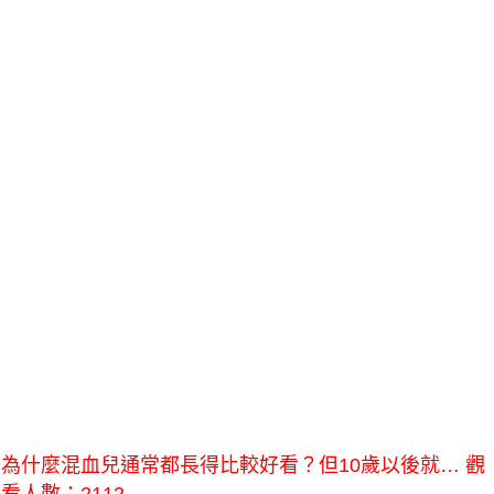
為什麼混血兒通常都長得比較好看？但10歲以後就… 觀