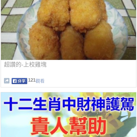
超讚的-上校雞塊
121
觀看