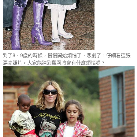
到了8、9歲的時候，慢慢開始煩惱了、悲劇了，仔細看這張
漂亮照片，大家能猜到蘿莉將會有什麼煩惱嗎？