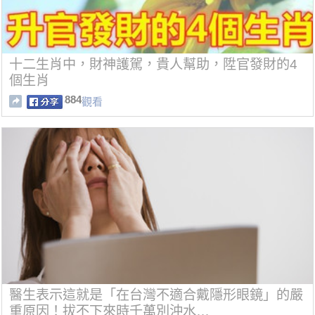
十二生肖中，財神護駕，貴人幫助，陞官發財的4
個生肖
884
觀看
醫生表示這就是「在台灣不適合戴隱形眼鏡」的嚴
重原因！拔不下來時千萬別沖水…