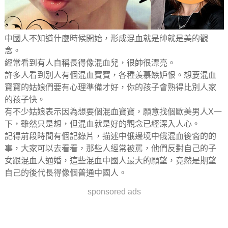
中國人不知道什麼時候開始，形成混血就是帥就是美的觀
念。
經常看到有人自稱長得像混血兒，很帥很漂亮。
許多人看到別人有個混血寶寶，各種羨慕嫉妒恨。想要混血
寶寶的姑娘們要有心理準備才好，你的孩子會熟得比別人家
的孩子快。
有不少姑娘表示因為想要個混血寶寶，願意找個歐美男人X一
下，雖然只是想，但混血就是好的觀念已經深入人心。
記得前段時間有個記錄片，描述中俄邊境中俄混血後裔的的
事，大家可以去看看，那些人經常被罵，他們反對自己的子
女跟混血人通婚，這些混血中國人最大的願望，竟然是期望
自己的後代長得像個普通中國人。
sponsored ads