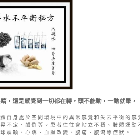
眼睛，還是感覺到一切都在轉，頭不能動，一動就暈，
 體 自 身 處 於 空 間 環 境 中 的 異 常 感 覺 和 失 去 平 衡 的 感 
 晃 不 定 、 顛 倒 等 。 患 者 往 往 會 站 立 不 穩 、 肢 體 運 動 
 球 震 顫 、 心 跳 、 血 壓 改 變 、 腹 痛 、 腹 瀉 等 症 狀 。