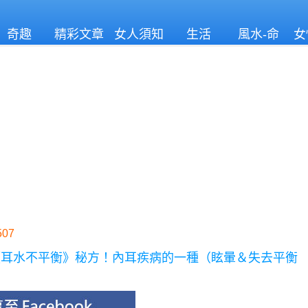
奇趣
精彩文章
女人須知
生活
風水-命
女
理
07
《耳水不平衡》秘方！內耳疾病的一種（眩暈＆失去平衡