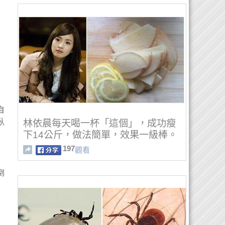
自
臥
林依晨每天喝一杯「這個」，成功瘦
下14公斤，做法簡單，效果一級棒。
197
觀看
倒