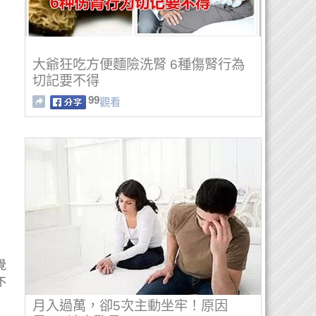
大爺狂吃方便麵險洗腎 6種傷腎行為
切記要不得
99
觀看
覺
不
月入過萬，卻5次主動坐牢！原因