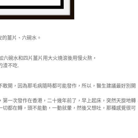
去皮的薑片、六碗水。
然後加六碗水和四片薑片用大火燒滾後用慢火熬，
渣不吃.
不敢開，因為那毛病隨時都可能發作，所以，醫生建議最好別開
，第一次發作在香港，二十幾年前了，早上起床，突然天旋地轉
一切都在轉，頭不能動，一動就暈，然後又想吐，那種感覺很可