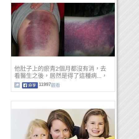
他肚子上的瘀青2個月都沒有消，去
看醫生之後，居然是得了這種病...，
身體有瘀青千萬不能大意!!!
11997
觀看