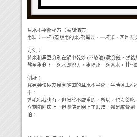
耳水不平衡秘方（民間偏方）
用料：一杯 (煮飯用的米杯)黑豆、一杯米、四片
方法：
將米和黑豆分別在鍋中乾炒 (不放油) 數分鐘，
熬至隻剩下一碗水即熄火，隻喝那一碗粥水，其他的
例証：
我有幾位朋友患有嚴重的耳水不平衡，平時連車都
車。
這毛病我也有，但屬於不嚴重的，所以，也沒藥吃
立刻躺回床上，但即使是閉上了眼睛，還是感覺到
怕。