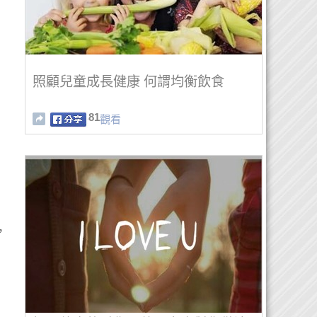
照顧兒童成長健康 何謂均衡飲食
81
觀看
，