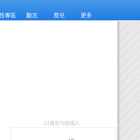
性專區
勵志
育兒
更多
01廣告刊版插入