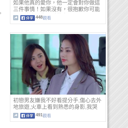
如果他真的愛你，他一定會對你做這
三件事情！如果沒有，很抱歉你可能
。
不是他這一生最愛的人！
448
觀看
初戀男友嫌我不好看提分手,傷心去外
地旅遊,火車上看到熟悉的身影,我哭
了!
491
觀看