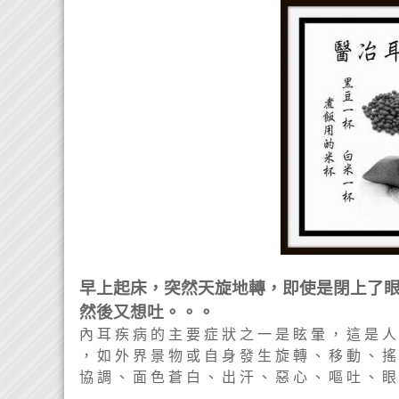
早上起床，突然天旋地轉，即使是閉上了
然後又想吐。。。
內 耳 疾 病 的 主 要 症 狀 之 一 是 眩 暈 ， 這 是 人
， 如 外 界 景 物 或 自 身 發 生 旋 轉 、 移 動 、 搖
協 調 、 面 色 蒼 白 、 出 汗 、 惡 心 、 嘔 吐 、 眼