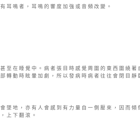
 有 耳 鳴 者 ， 耳 鳴 的 響 度 加 強 或 音 頻 改 變 。
 甚 至 在 睡 覺 中 。 病 者 張 目 時 感 覺 周 圍 的 東 西 圍 繞 著 
 部 轉 動 時 眩 暈 加 劇 ， 所 以 發 病 時 病 者 往 往 會 閉 目 靜 
 會 墜 地 ， 亦 有 人 會 感 到 有 力 量 自 一 側 壓 來 ， 因 而 傾 
 ， 上 下 翻 滾 。