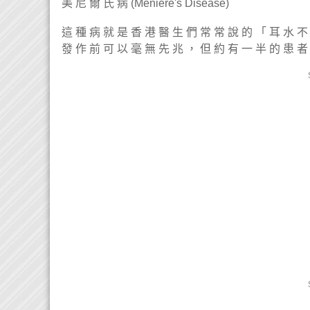
美 尼 爾 氏 病 (Meniere's Disease)
這 種 病 就 是 香 港 醫 生 們 常 常 說 的 「 耳 水 不
發 作 前 可 以 毫 無 先 兆 ， 但 約 有 一 半 的 患 者