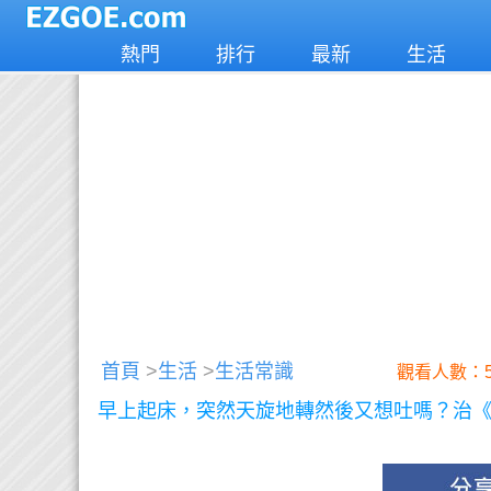
熱門
排行
最新
生活
首頁
>
生活
>
生活常識
觀看人數：5
早上起床，突然天旋地轉然後又想吐嗎？治