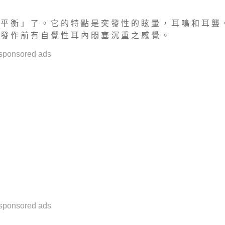
 平 衡 」 了 。 它 的 特 點 是 突 發 性 的 眩 暈 ， 耳 鳴 和 耳 聾 
 發 作 前 有 自 覺 性 耳 內 悶 塞 沉 重 之 感 覺 。
sponsored ads
sponsored ads