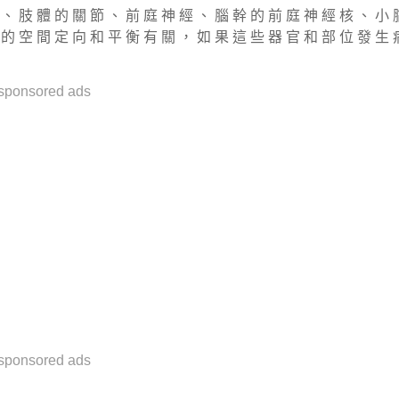
 、 肢 體 的 關 節 、 前 庭 神 經 、 腦 幹 的 前 庭 神 經 核 、 小 
 的 空 間 定 向 和 平 衡 有 關 ， 如 果 這 些 器 官 和 部 位 發 生 
sponsored ads
sponsored ads