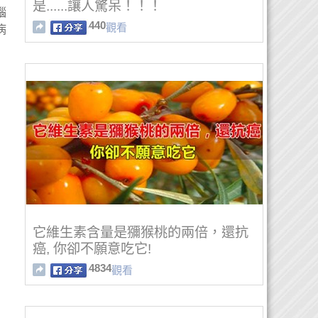
是......讓人驚呆！！！
腦
440
觀看
病
它維生素含量是獼猴桃的兩倍，還抗
癌, 你卻不願意吃它!
4834
觀看