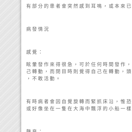
有 部 分 的 患 者 會 突 然 感 到 耳 鳴 ， 或 本 來 已
病 發 情 況
感 覺 ：
眩 暈 發 作 來 得 很 急 ， 可 於 任 何 時 間 發 作 ，
己 轉 動 ， 而 閉 目 時 則 覺 得 自 己 在 轉 動 ， 頭
， 不 敢 活 動 。
有 時 病 者 會 因 自 覺 旋 轉 而 緊 抓 床 沿 ， 惟 恐
或 好 像 坐 在 一 隻 在 大 海 中 飄 浮 的 小 船 一 樣
聲 音 ：