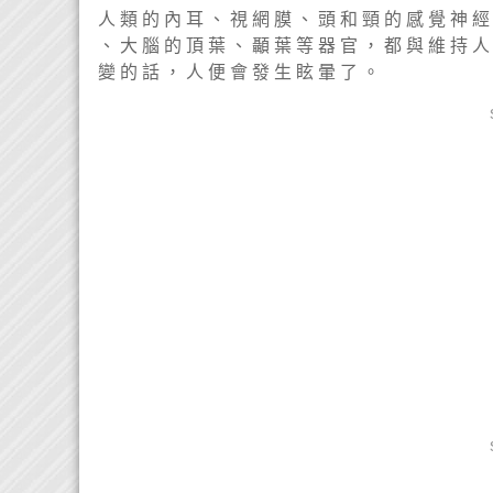
人 類 的 內 耳 、 視 網 膜 、 頭 和 頸 的 感 覺 神 經
、 大 腦 的 頂 葉 、 顳 葉 等 器 官 ， 都 與 維 持 人
變 的 話 ， 人 便 會 發 生 眩 暈 了 。