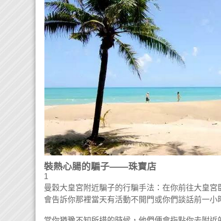
裝熱心腸的騙子——珠寶店
1
曼穀大皇宮附近騙子的行騙手法：在你前往大皇宮
會告訴你那裡當天有活動不開門或你們談話前一小
當你猶豫不知所措的時候，他們便會指點你去附近