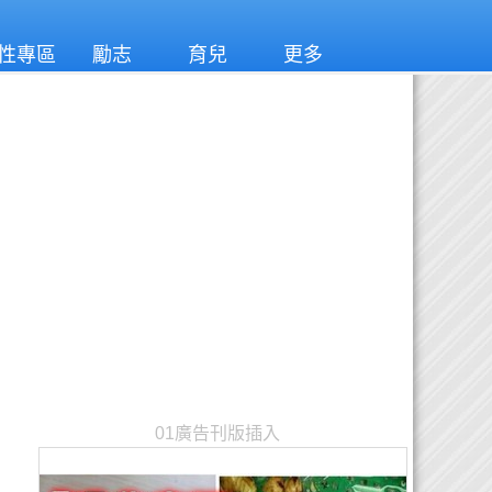
性專區
勵志
育兒
更多
01廣告刊版插入