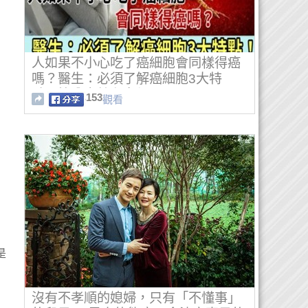
人如果不小心吃了癌細胞會同樣得癌
嗎？醫生：必須了解癌細胞3大特
點！快分享給兒女們
153
觀看
是
沒有不孝順的媳婦，只有「不懂事」