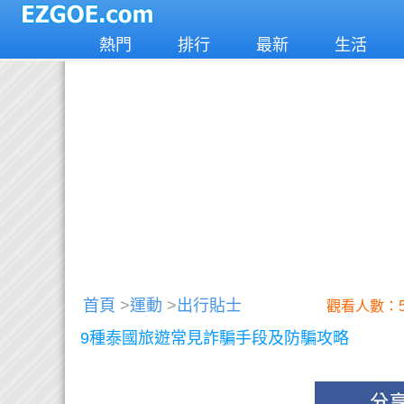
熱門
排行
最新
生活
首頁
>
運動
>
出行貼士
觀看人數：5
9種泰國旅遊常見詐騙手段及防騙攻略