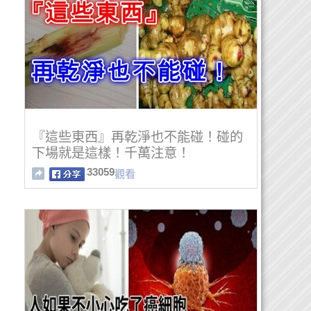
『這些東西』再乾淨也不能碰！碰的
下場就是這樣！千萬注意！
33059
觀看