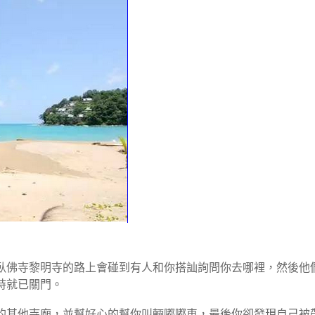
臥佛寺黎明寺的路上會碰到有人和你搭訕詢問你去哪裡，然後他
時就已關門。
的其他寺廟，並幫好心的幫你叫輛嘟嘟車，最後你卻發現自己被