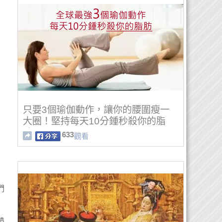
只要3個瑜伽動作，讓你的腰圍瘦一
大圈！堅持每天10分鍾秒殺你的脂
肪！
633
觀看
們
帶