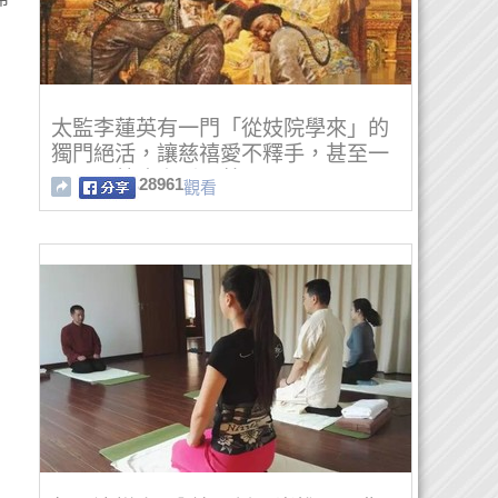
太監李蓮英有一門「從妓院學來」的
獨門絕活，讓慈禧愛不釋手，甚至一
天不用就晚上睡不著？
28961
觀看