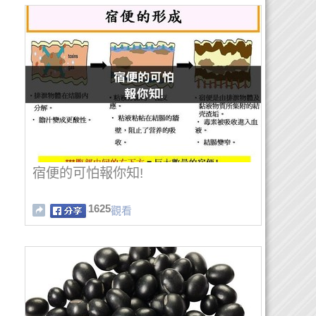
宿便的可怕報你知!
1625
觀看