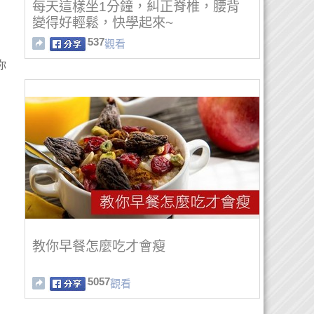
每天這樣坐1分鐘，糾正脊椎，腰背
變得好輕鬆，快學起來~
537
觀看
你
教你早餐怎麼吃才會瘦
5057
觀看