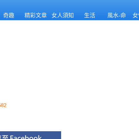
奇趣
精彩文章
女人須知
生活
風水-命
女
理
82