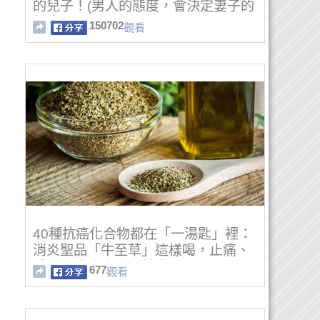
的兒子！(男人的態度，會決定妻子的
態度...)
150702
觀看
40種抗癌化合物都在「一湯匙」裡：
消炎聖品「牛至草」這樣喝，止痛、
減肥，降膽固醇三效合一！
677
觀看