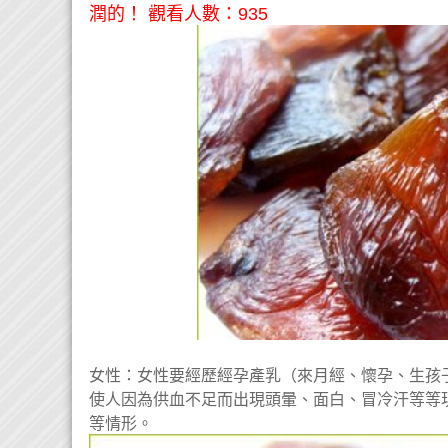
潤的！ 觀看人數：935
女性：女性要經歷經孕產乳（來月經、懷孕、生孩
使人因為供血不足而出現頭暈、面白、冒冷汗等等
等情形。