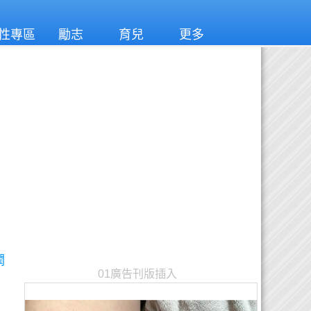
性專區
勵志
育兒
更多
潤
01廣告刊版插入