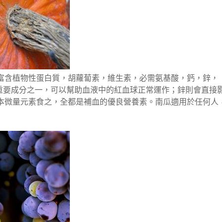
富含植物性蛋白質，胡蘿蔔素，維生素，必需氨基酸，鈣，鋅，
的重要成分之一，可以幫助血液中的紅血球正常運作；鋅則會直接
本微量元素食之，全都是補血的優良營養素。南瓜適用於任何人