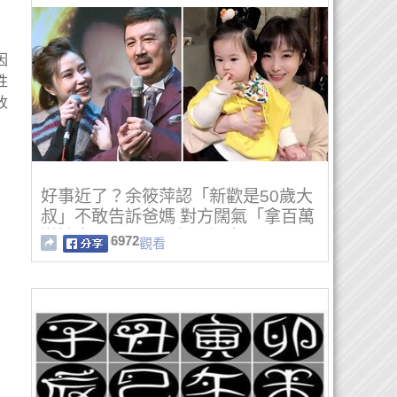
因
性
收
好事近了？余筱萍認「新歡是50歲大
叔」不敢告訴爸媽 對方闊氣「拿百萬
送她出國玩」：已經見過家長
6972
觀看