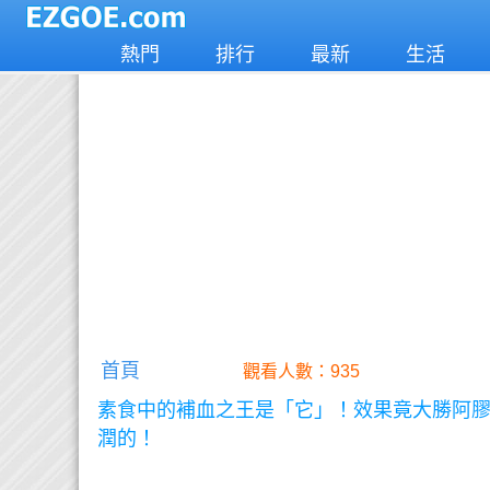
熱門
排行
最新
生活
首頁
觀看人數：935
素食中的補血之王是「它」！效果竟大勝阿膠
潤的！