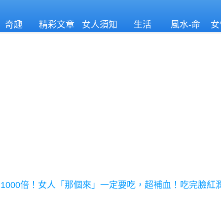
奇趣
精彩文章
女人須知
生活
風水-命
女
理
1000倍！女人「那個來」一定要吃，超補血！吃完臉紅