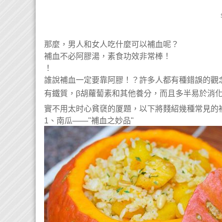
那麼，男人和女人吃什麼可以補血呢？
補血不必阿膠湯，素食功效非常棒！
！
誰說補血一定要靠阿膠！？許多人都有種錯誤的觀
有鐵質，β胡蘿蔔素和其他養分，而且多半易於消化，彦適合作為補褎的
實不用太时心貧褎的厦題，以下將䴼紹幾種常見的
1、南瓜——"補血之妙品"