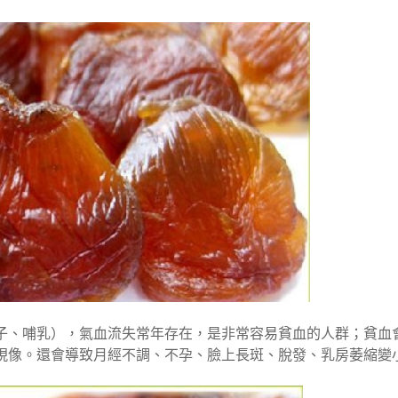
子、哺乳），氣血流失常年存在，是非常容易貧血的人群；貧血
現像。還會導致月經不調、不孕、臉上長斑、脫發、乳房萎縮變