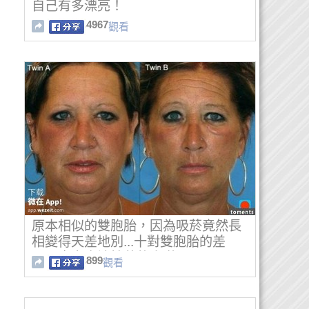
自己有多漂亮！
4967
觀看
原本相似的雙胞胎，因為吸菸竟然長
相變得天差地別...十對雙胞胎的差
異，肯定會讓抽菸的人嚇死！
899
觀看