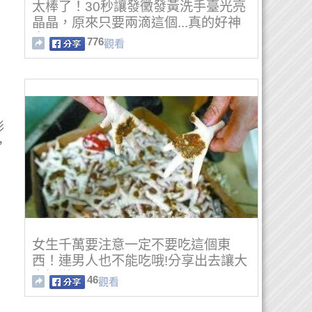
太棒了！30秒讓發黴發黃洗手臺光亮
晶晶，原來只要兩滴這個...真的好神
奇！
776
觀看
影
，
女生千萬要注意一定不要吃這個東
西！連男人也不能吃哦!分享出去讓大
家知道吧！
46
觀看