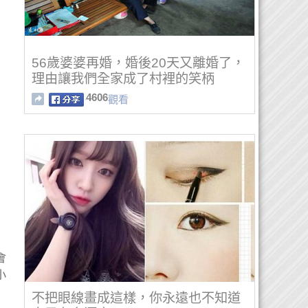
56歲婆婆再婚，婚後20天又離婚了，
理由讓我們全家成了村裡的笑柄
4606
觀看
會
小
不把眼線畫成這樣，你永遠也不知道