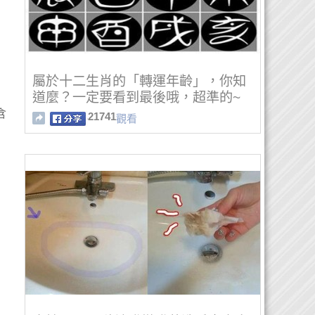
屬於十二生肖的「轉運年齡」，你知
道麼？一定要看到最後哦，超準的~
含
21741
觀看