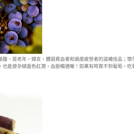
基酸，是老年，婦女，體弱貧血者和過度疲勞者的滋補佳品；懷
，也能使孕婦面色紅潤，血脈暢通喔！如果有時買不到葡萄，吃