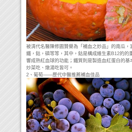
被清代名醫陳修園贊譽為「補血之妙品」的南瓜，
鐵，鈷，磷等等，其中，鈷是構成維生素B12的
響成熟紅血球的功能；鐵質則是製造血紅蛋白的基
炒菜吃、燉湯吃皆可。
2、葡萄——歷代中醫推薦補血佳品