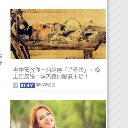
孕
葡
老中醫教你一個絕傳「睡覺法」，晚
上這麼睡，隔天讓你陽氣十足！
32072
觀看