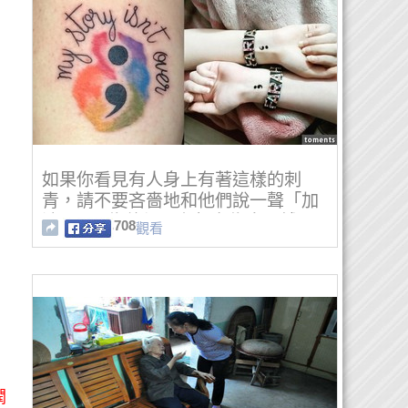
如果你看見有人身上有著這樣的刺
青，請不要吝嗇地和他們說一聲「加
油」...因為他們正在努力為自己搏
708
觀看
鬥...
潤