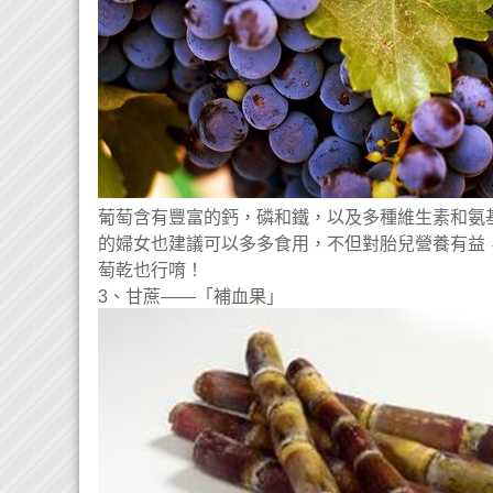
葡萄含有豐富的鈣，磷和鐵，以及多種維生素和氨
的婦女也建議可以多多食用，不但對胎兒營養有益
萄乾也行唷！
3、甘蔗——「補血果」