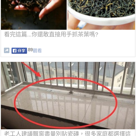
看完這篇...你還敢直接用手抓茶葉嗎?
89
觀看
老工人建議飄窗盡量別貼瓷磚，很多家庭都選擇這