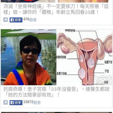
消滅「坐骨神經痛」不一定要挨刀！每天照著「這
樣」做，讓你的「腰椎」年齡立馬回春10歲！
476
觀看
抗癌奇蹟！患子宮癌「23年沒復發」，連醫生都說
「她的方法簡單卻有效」！
15872
觀看