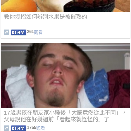
教你幾招如何辨別水果是被催熟的
261
觀看
17歲男孩在朋友家小睡後「大腦竟然從此不同」，
父母說他在好幾週前「看起來就怪怪的」了…
1755
觀看