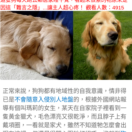
這隻狗每天跑去鄰居家睡午覺，看起來很累的牠原來是
因這「難言之隱」...讓主人超心疼！ 觀看人數：4915
正常來說，狗狗都有地域性的自我意識，情非得
已是
不會隨意入侵別人地盤
的，根據外國網站報
導有個叫瑪莉的女生，某天在自家院子裡看到一
隻黃金獵犬，毛色漂亮又很乾淨，而且脖子上有
戴項圈，一看就是家犬，雖然不知道牠怎麼會出