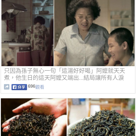
只因為孫子無心一句「這湯好好喝」阿嬤就天天
煮，他生日的這天阿嬤又端出...結局讓所有人淚
崩！
696
觀看