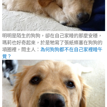
明明是陌生的狗狗，卻在自己家睡的那麼安穩，
瑪莉也好奇起來，於是牠寫了張紙條塞在狗狗的
項圈裡，問主人：
為何狗狗都不在自己家裡睡午
覺？