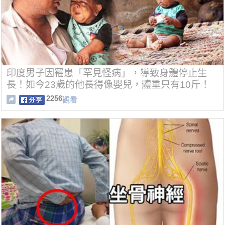
印度男子因罹患「罕見怪病」，導致身體停止生
長！如今23歲的他長得像嬰兒，體重只有10斤！
2256
觀看