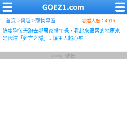
首頁
>
興趣
>
寵物專區
觀看人數：4915
這隻狗每天跑去鄰居家睡午覺，看起來很累的牠原來
是因這「難言之隱」...讓主人超心疼！
google廣告