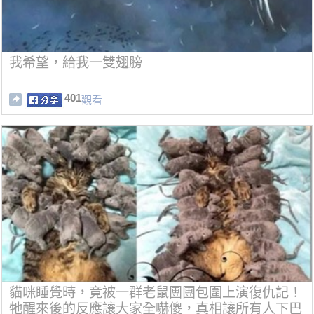
我希望，給我一雙翅膀
401
觀看
貓咪睡覺時，竟被一群老鼠團團包圍上演復仇記！
牠醒來後的反應讓大家全嚇傻，真相讓所有人下巴