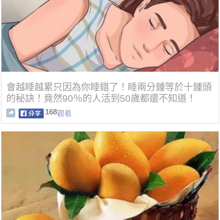
會越睡越累只因為你睡錯了！睡兩分鍾等於十鍾頭
的秘訣！竟然90％的人活到50歲都還不知道！
168
觀看