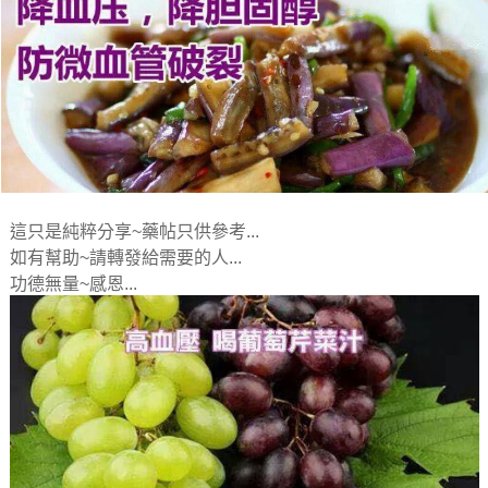
這只是純粹分享~藥帖只供參考...
如有幫助~請轉發給需要的人...
功德無量~感恩...