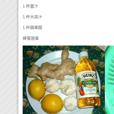
1 杯薑汁
1 杯大蒜汁
1 杯蘋果醋
蜂蜜適量