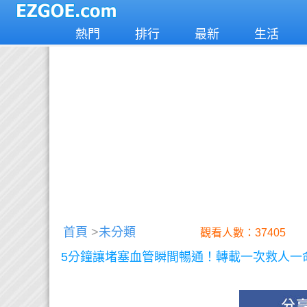
熱門
排行
最新
生活
首頁
>
未分類
觀看人數：37405
5分鐘讓堵塞血管瞬間暢通！轉載一次救人一