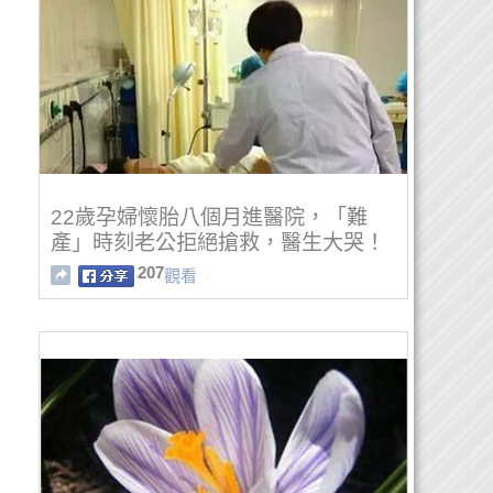
22歲孕婦懷胎八個月進醫院，「難
產」時刻老公拒絕搶救，醫生大哭！
207
觀看