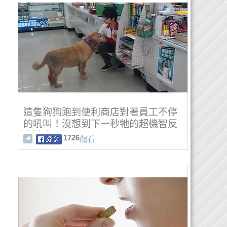
這隻狗狗跑到便利商店對著員工不停
的吼叫！沒想到下一秒牠的超機智反
應讓人看呆了……
1726
觀看