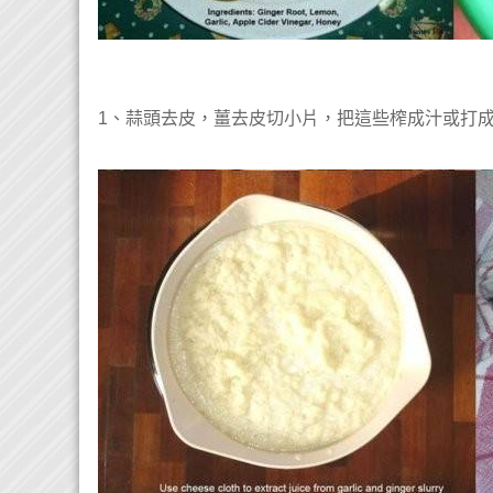
1、蒜頭去皮，薑去皮切小片，把這些榨成汁或打