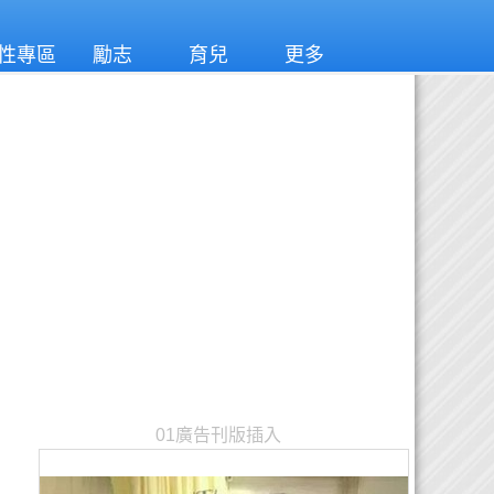
性專區
勵志
育兒
更多
01廣告刊版插入