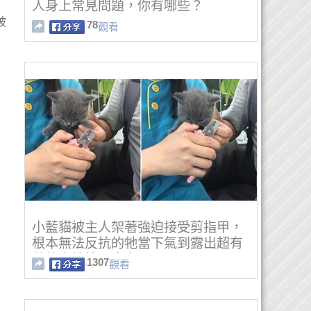
人身上常見問題，你有哪些？
被
78
觀看
小藍貓被主人架著強迫接受剪指甲，
根本無法反抗的牠當下氣到露出超有
戲的表情笑翻大家！
1307
觀看