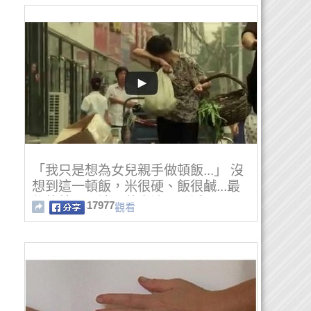
「我只是想為女兒親手做頓飯...」 沒
想到這一頓飯，米很硬、飯很鹹...最
後的結局，讓百萬人流下眼淚！
17977
觀看