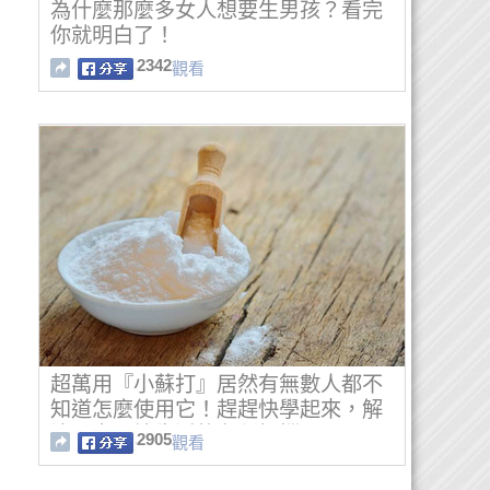
為什麼那麼多女人想要生男孩？看完
你就明白了！
2342
觀看
超萬用『小蘇打』居然有無數人都不
知道怎麼使用它！趕趕快學起來，解
決居家環境生活的各種煩惱！
2905
觀看