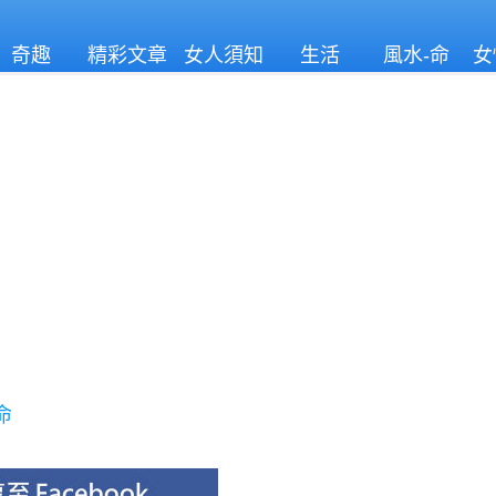
奇趣
精彩文章
女人須知
生活
風水-命
女
理
命